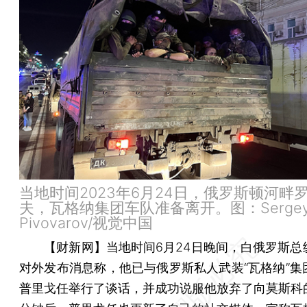
当地时间2023年6月24日，俄罗斯顿河畔
夫，瓦格纳集团车队准备离开。图：Serge
Pivovarov/视觉中国
【财新网】
当地时间6月24日晚间，白俄罗斯总
对外发布消息称，他已与俄罗斯私人武装“瓦格纳”集
普里戈任举行了谈话，并成功说服他放弃了向莫斯科