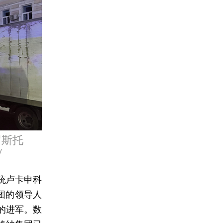
罗斯托
y
统卢卡申科
团的领导人
的进军。数