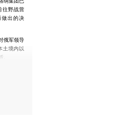
格纳集团已
前往野战营
而做出的决
对俄军领导
本土境内以
折。