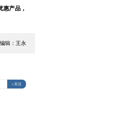
优惠产品，
面编辑：王永
任
+关注