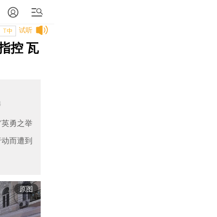
试听
T中
指控 瓦
4
“英勇之举
行动而遭到
原图