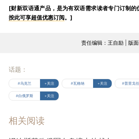
[财新双语通产品，是为有双语需求读者专门订制的
按此可享超值优惠订阅
。]
责任编辑：王自励 | 版
话题：
#乌克兰
+关注
#瓦格纳
+关注
#普里戈
#白俄罗斯
+关注
相关阅读