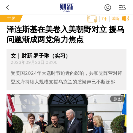
世界
试听
T中
泽连斯基在美卷入美朝野对立 援乌
问题渐成两党角力焦点
文｜财新 罗子琳（实习）
2023年09月23日 08:00
受美国2024年大选时节迫近的影响，共和党阵营对拜
登政府持续大规模支援乌克兰的质疑声已不断泛起
原图