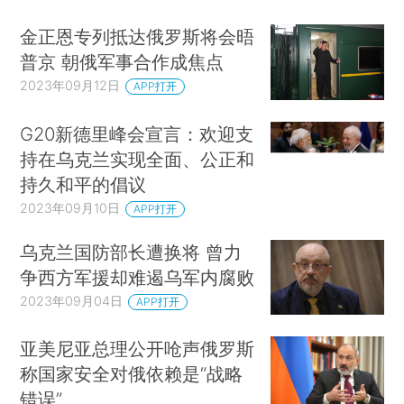
金正恩专列抵达俄罗斯将会晤
普京 朝俄军事合作成焦点
2023年09月12日
APP打开
G20新德里峰会宣言：欢迎支
持在乌克兰实现全面、公正和
持久和平的倡议
2023年09月10日
APP打开
乌克兰国防部长遭换将 曾力
争西方军援却难遏乌军内腐败
2023年09月04日
APP打开
亚美尼亚总理公开呛声俄罗斯
称国家安全对俄依赖是“战略
错误”