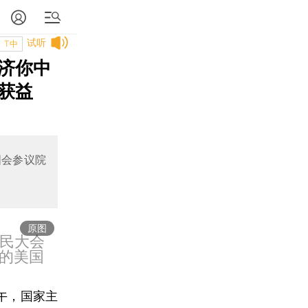
试听
T中
济你中
获益
国会参议院
原图
人民大会
的美国
午，国家主