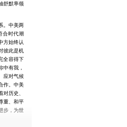
袖舒默率领
系。中美两
符合时代潮
中方始终认
对彼此是机
完全容得下
你中有我，
、应对气候
合作。中美
着对历史、
尊重、和平
进步，为世