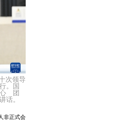
三十次领导
行。国
心 团
讲话。
人非正式会