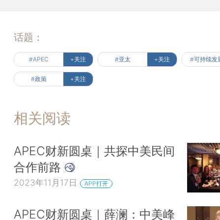
话题：
#APEC
+关注
#亚太
+关注
#可持续发
#政策
+关注
相关阅读
APEC财新圆桌｜共探中美民间
合作前路
2023年11月17日
APP打开
APEC财新圆桌｜薛澜：中美峰