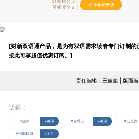
财新通会员
订阅/会员升级
可畅读全文
[财新双语通产品，是为有双语需求读者专门订制的
按此可享超值优惠订阅
。]
责任编辑：王自励 | 版面
话题：
#加沙
+关注
#安理会
+关注
#以色列
#巴勒斯坦
+关注