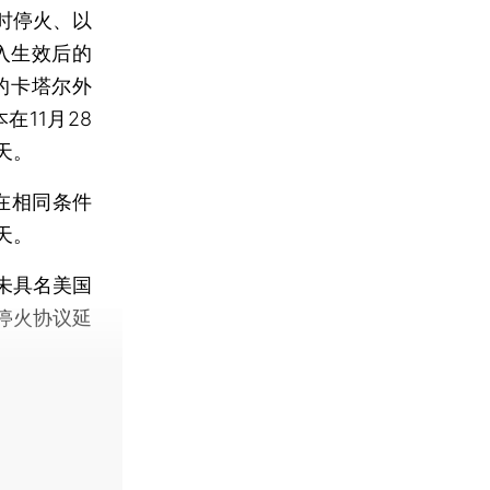
时停火、以
入生效后的
的卡塔尔外
11月28
天。
在相同条件
天。
未具名美国
停火协议延