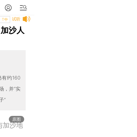
试听
T中
 加沙人
有约160
场，并“实
子”
原图
与加沙地