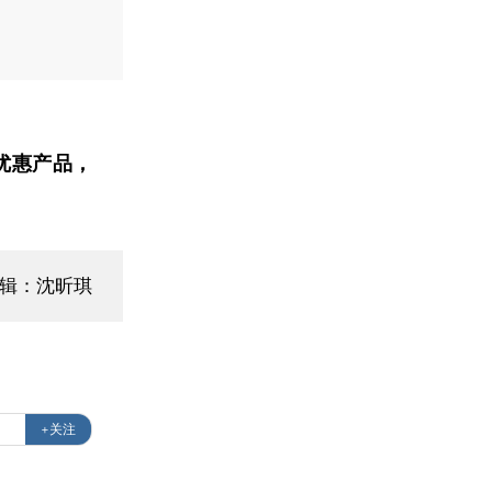
优惠产品，
编辑：沈昕琪
+关注