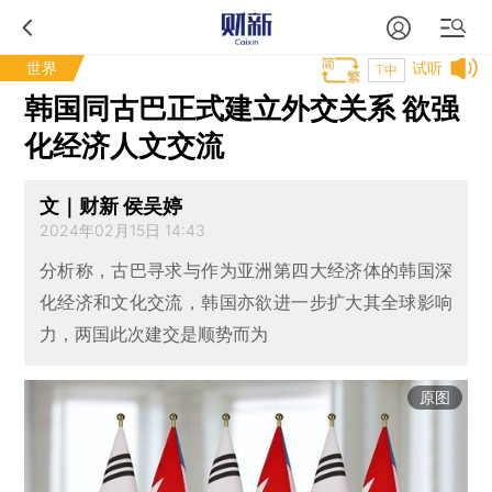
世界
试听
T中
韩国同古巴正式建立外交关系 欲强
化经济人文交流
文｜财新 侯吴婷
2024年02月15日 14:43
分析称，古巴寻求与作为亚洲第四大经济体的韩国深
化经济和文化交流，韩国亦欲进一步扩大其全球影响
力，两国此次建交是顺势而为
原图