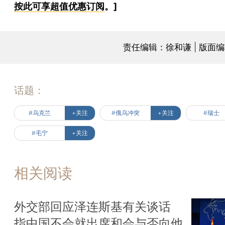
按此可享超值优惠订阅
。]
责任编辑：徐和谦 | 版面
话题：
#乌克兰
+关注
#俄乌冲突
+关注
#瑞士
#毛宁
+关注
相关阅读
外交部回应泽连斯基有关谈话
指中国不会就出席和会与否向他