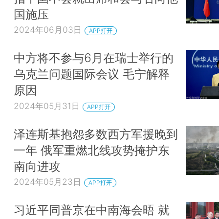
国施压
2024年06月03日
APP打开
中方将不参与6月在瑞士举行的
乌克兰问题国际会议 毛宁解释
原因
2024年05月31日
APP打开
泽连斯基抱怨多数西方军援晚到
一年 俄军重燃北线攻势掩护东
南向进攻
2024年05月23日
APP打开
习近平同普京在中南海会晤 就