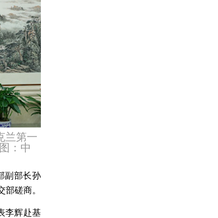
克兰第一
图：中
部副部长孙
交部磋商。
表李辉赴基