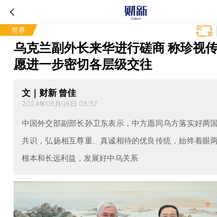
世界
乌克兰副外长来华进行磋商 称珍视
愿进一步密切各层级交往
文｜财新 曾佳
2024年06月06日 08:57
中国外交部副部长孙卫东表示，中方愿同乌方落实好两
共识，弘扬相互尊重、真诚相待的优良传统，始终着眼
根本和长远利益，发展好中乌关系