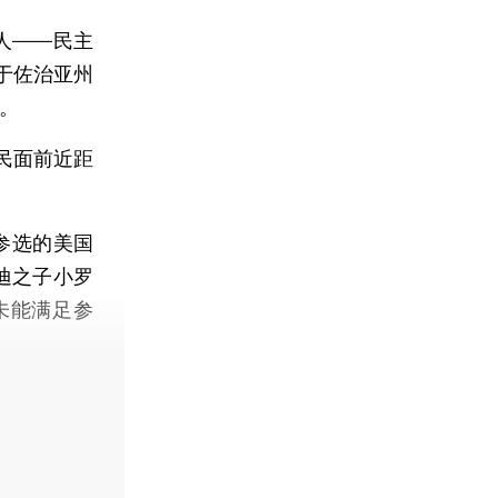
人——民主
于佐治亚州
。
民面前近距
参选的美国
迪之子小罗
民调未能满足参