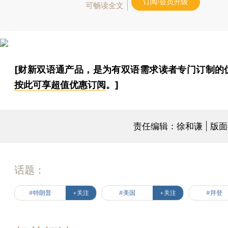
订阅/会员升级
可畅读全文
[财新双语通产品，是为有双语需求读者专门订制的
按此可享超值优惠订阅
。]
责任编辑：徐和谦 | 版
话题：
#特朗普
+关注
#美国
+关注
#拜登