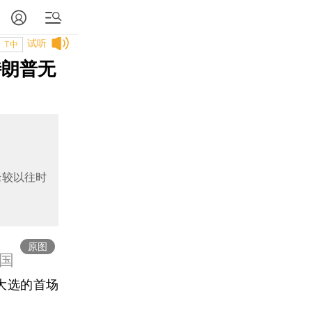
试听
T中
特朗普无
论较以往时
原图
国
大选的首场