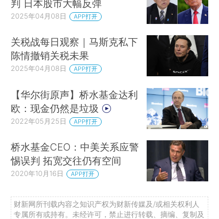
判 日本股市大幅反弹
2025年04月08日
APP打开
关税战每日观察｜马斯克私下
陈情撤销关税未果
2025年04月08日
APP打开
【华尔街原声】桥水基金达利
欧：现金仍然是垃圾
2022年05月25日
APP打开
桥水基金CEO：中美关系应警
惕误判 拓宽交往仍有空间
2020年10月16日
APP打开
财新网所刊载内容之知识产权为财新传媒及/或相关权利人
专属所有或持有。未经许可，禁止进行转载、摘编、复制及