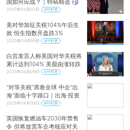
国如何应战？｜特稿精选
2025年04月03日
APP打开
美对华加征关税104%午后生
效 恒生指数开盘跌3%
2025年04月09日
APP打开
白宫发言人称美国对华关税将
累计达到104% 美股由涨转跌
2025年04月09日
APP打开
“对等关税”席卷全球 中企“出
海”面临十字路口｜出海·投资
2025年04月09日
APP打开
英国恢复燃油车2030年禁售
令 但将放宽车企考核应对关