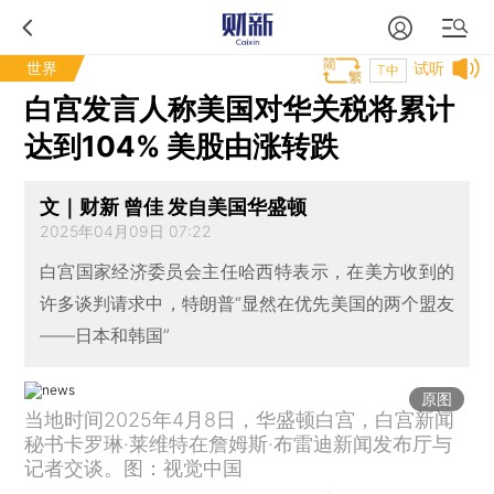
世界
试听
T中
白宫发言人称美国对华关税将累计
达到104% 美股由涨转跌
文｜财新 曾佳 发自美国华盛顿
2025年04月09日 07:22
白宫国家经济委员会主任哈西特表示，在美方收到的
许多谈判请求中，特朗普“显然在优先美国的两个盟友
——日本和韩国”
原图
当地时间2025年4月8日，华盛顿白宫，白宫新闻
秘书卡罗琳·莱维特在詹姆斯·布雷迪新闻发布厅与
记者交谈。图：视觉中国