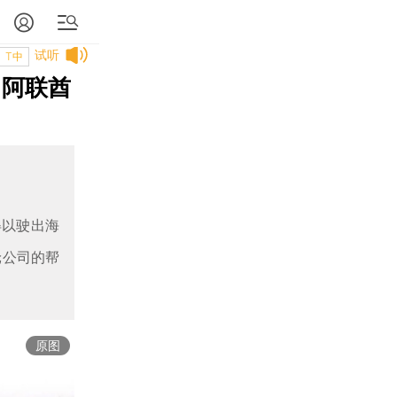
试听
T中
 阿联酋
得以驶出海
轮公司的帮
原图