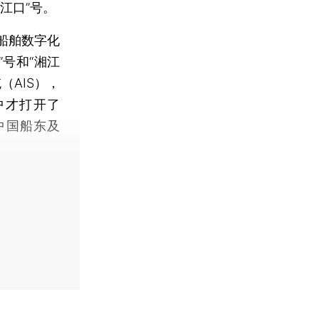
江口”号。
船舶数字化
”号和“湘江
AIS），
中才打开了
（中国船东及