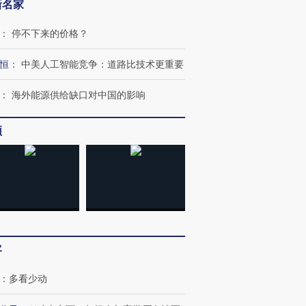
新名家
：
停不下来的价格？
恒
：
中美人工智能竞争：道路比技术更重要
：
海外能源供给缺口对中国的影响
频
客
：
多看少动