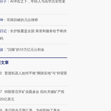
分子
：
AI冲击之下，年轻人与高学历女性更
坤
：
耳闻目睹的几位律师
日记
：
长护险覆盖全国 筹资和服务给予将持
码
波
：
“沉睡”的10万亿元公积金
新文章
00
普渡机器人如何平衡“脚踏实地”与“仰望星
？
57
特朗普召开矿业圆桌会 拟向关键矿产投
20亿美元
09
美日联合干预汇率，为何影响了黄金