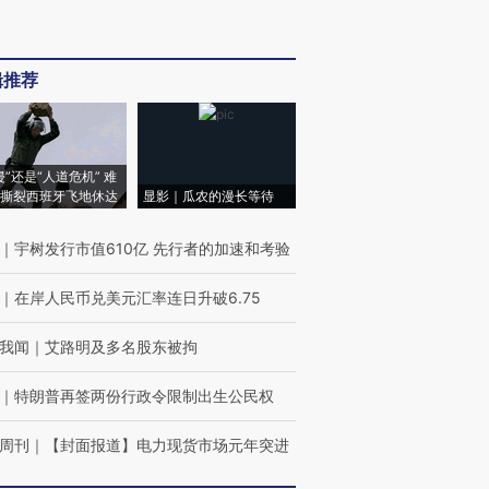
辑推荐
侵”还是“人道危机” 难
撕裂西班牙飞地休达
显影｜瓜农的漫长等待
｜
宇树发行市值610亿 先行者的加速和考验
｜
在岸人民币兑美元汇率连日升破6.75
我闻
｜
艾路明及多名股东被拘
｜
特朗普再签两份行政令限制出生公民权
周刊
｜
【封面报道】电力现货市场元年突进