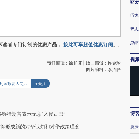
财
伍戈
罗志
易峘
求读者专门订制的优惠产品，
按此可享超值优惠订阅
。]
视
责任编辑：徐和谦 | 版面编辑：许金玲
图片编辑：李泊静
#列国政要大使观天下
+关注
博
称特朗普表示无意“入侵古巴”
终将形成新的对华认知和对华政策理念
唐涯