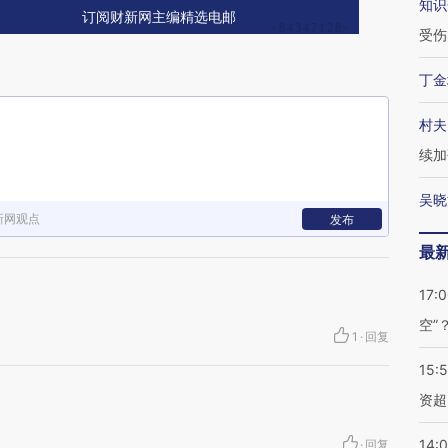
知识
订阅财新网主编精选电邮
受伤
丁金
村夫
续加
吴晓
新网观点
发布
最
17:
空”
1
·
回复
15:
资超
14:
·
回复