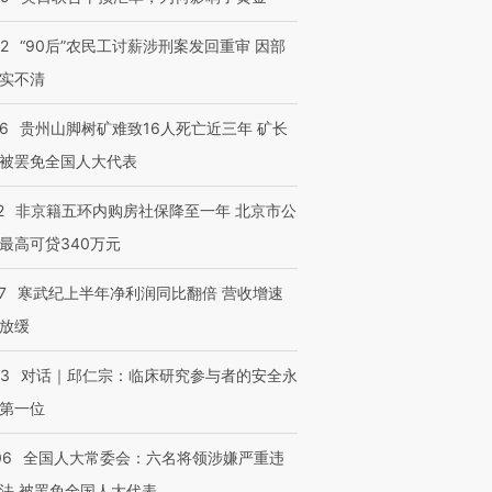
32
“90后”农民工讨薪涉刑案发回重审 因部
实不清
36
贵州山脚树矿难致16人死亡近三年 矿长
被罢免全国人大代表
2
非京籍五环内购房社保降至一年 北京市公
最高可贷340万元
7
寒武纪上半年净利润同比翻倍 营收增速
放缓
53
对话｜邱仁宗：临床研究参与者的安全永
第一位
06
全国人大常委会：六名将领涉嫌严重违
法 被罢免全国人大代表