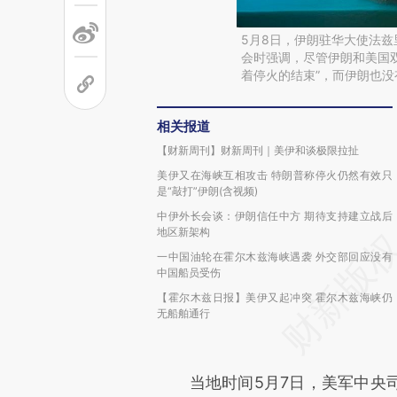
5月8日，伊朗驻华大使法兹里（A
会时强调，尽管伊朗和美国
着停火的结束”，而伊朗也没
相关报道
【财新周刊】财新周刊｜美伊和谈极限拉扯
美伊又在海峡互相攻击 特朗普称停火仍然有效只
是“敲打”伊朗(含视频)
中伊外长会谈：伊朗信任中方 期待支持建立战后
地区新架构
一中国油轮在霍尔木兹海峡遇袭 外交部回应没有
中国船员受伤
【霍尔木兹日报】美伊又起冲突 霍尔木兹海峡仍
无船舶通行
当地时间5月7日，美军中央司