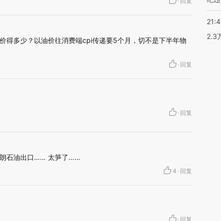
·
回复
21:
2.
价得多少？以油价往消费端cpi传递要5个月，切不是下半年物
·
回复
·
回复
朗石油出口…… 太笋了……
4
·
回复
·
回复