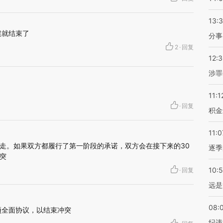
13:
候就结束了
分事
2
·
回复
12:
涉罪
11:1
·
回复
积金
11:0
走。如果双方都履行了第一阶段的承诺，双方会在接下来的30
逐季
突
10:
·
回复
远是
08:
项全面协议，以结束冲突
纪违