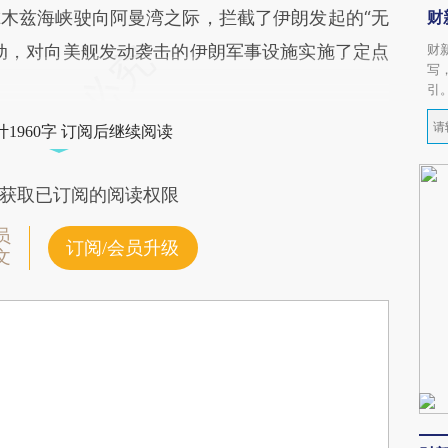
木兹海峡驶向阿曼湾之际，拦截了伊朗发起的“无
财
动，对向美舰发动袭击的伊朗军事设施实施了定点
财
写
引
1960字 订阅后继续阅读
获取已订阅的阅读权限
员
订阅/会员升级
文