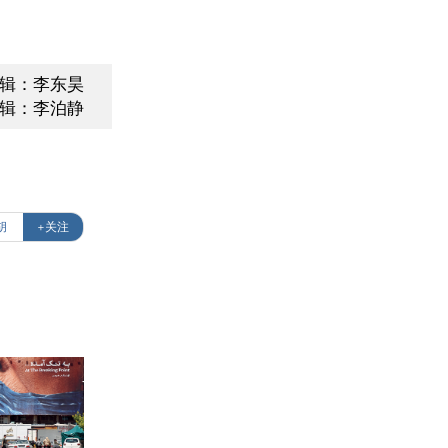
编辑：李东昊
辑：李泊静
胡
+关注