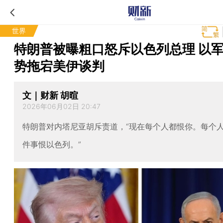
世界
特朗普被曝粗口怒斥以色列总理 以
势拖宕美伊谈判
文｜财新 胡暄
2026年06月02日 20:47
特朗普对内塔尼亚胡斥责道，“现在每个人都恨你。每个
件事恨以色列。”