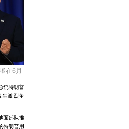
曝在6月
总统特朗普
发生激烈争
地面部队推
的特朗普用