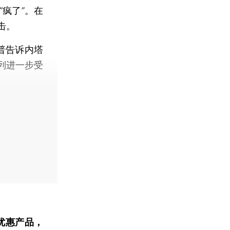
疯了”。在
击。
普告诉内塔
列进一步受
优惠产品，