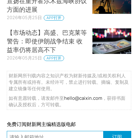
宣扬在重开霍尔木兹海峡协议
方面的进展
2026年05月25日
APP打开
【市场动态】高盛、巴克莱等
警告：即使伊朗战争结束 收
益率仍将居高不下
2026年05月25日
APP打开
财新网所刊载内容之知识产权为财新传媒及/或相关权利人
专属所有或持有。未经许可，禁止进行转载、摘编、复制及
建立镜像等任何使用。
如有意愿转载，请发邮件至
hello@caixin.com
，获得书面
确认及授权后，方可转载。
免费订阅财新网主编精选版电邮
订阅