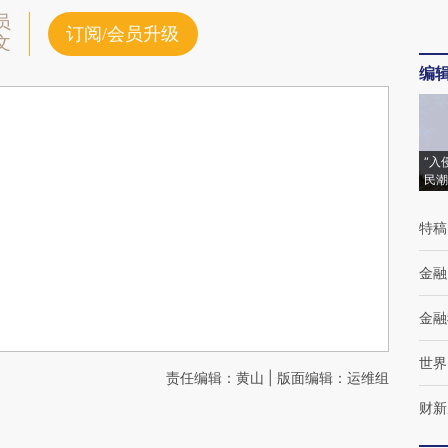
员
订阅/会员升级
文
编
“入
民潮
特稿
金融
金融
世界
责任编辑：黄山 | 版面编辑：运维组
财新