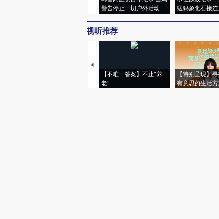
警告停止一切户外活动
猛犸象化石接连
视听推荐
【不唯一答案】不止“养
【特别呈现】寻
老”
有意思的生活方