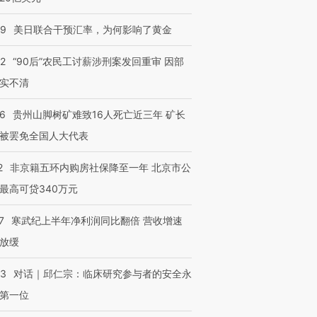
09
美日联合干预汇率，为何影响了黄金
32
“90后”农民工讨薪涉刑案发回重审 因部
实不清
36
贵州山脚树矿难致16人死亡近三年 矿长
被罢免全国人大代表
2
非京籍五环内购房社保降至一年 北京市公
最高可贷340万元
7
寒武纪上半年净利润同比翻倍 营收增速
放缓
53
对话｜邱仁宗：临床研究参与者的安全永
第一位