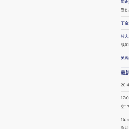
知识
受伤
丁金
村夫
续加
吴晓
最
20:
17:
空”
15:
资超