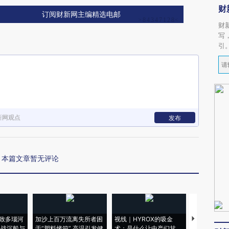
财
订阅财新网主编精选电邮
财
写
引
新网观点
发布
本篇文章暂无评论
致多瑙河
加沙上百万流离失所者困
视线｜HYROX的吸金
马航飞行员
二战沉船与
于“塑料烤箱” 高温引发健
术：是什么让中产们甘
粒摇头丸 尿