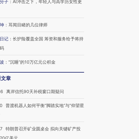
分子
：
AI冲击之下，年轻人与高学历女性更
坤
：
耳闻目睹的几位律师
日记
：
长护险覆盖全国 筹资和服务给予将持
码
波
：
“沉睡”的10万亿元公积金
新文章
46
离岸信托90天补税窗口期疑问
00
普渡机器人如何平衡“脚踏实地”与“仰望星
？
57
特朗普召开矿业圆桌会 拟向关键矿产投
20亿美元