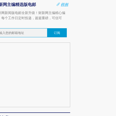
新网主编精选版电邮
样例
新网新闻版电邮全新升级！财新网主编精心编
，每个工作日定时投递，篇篇重磅，可信可
。
订阅
跨国走私7万
视线｜被称为“蟑螂”的印
视线｜“入侵”还是“人道危
检体内含3种
度Z世代 用街头抗争将教
机”？难民潮撕裂西班牙
秘鲁纳斯