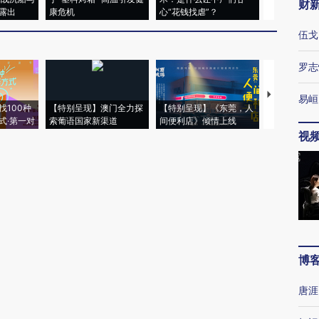
财
露出
康危机
心“花钱找虐”？
毒品
伍戈
罗志
【推广】走
易峘
找100种
【特别呈现】澳门全力探
【特别呈现】《东莞，人
会，让数智科
式·第一对
索葡语国家新渠道
间便利店》倾情上线
业
视
博
唐涯