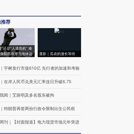
辑推荐
侵”还是“人道危机” 难
撕裂西班牙飞地休达
显影｜瓜农的漫长等待
｜
宇树发行市值610亿 先行者的加速和考验
｜
在岸人民币兑美元汇率连日升破6.75
我闻
｜
艾路明及多名股东被拘
｜
特朗普再签两份行政令限制出生公民权
周刊
｜
【封面报道】电力现货市场元年突进