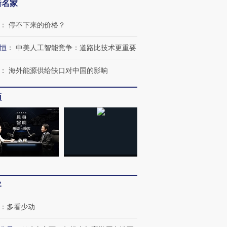
新名家
育部长拱下台
飞地休达
13人遇难
：
停不下来的价格？
恒
：
中美人工智能竞争：道路比技术更重要
进第四届链博
【商旅对话】华住集团
：
海外能源供给缺口对中国的影响
技“链”接产
【特别呈现】寻找100种
CFO：不靠规模取胜，华
【特别呈
有意思的生活方式·第三对
住三大增长引擎是什么？
有意思的
频
客
：
多看少动