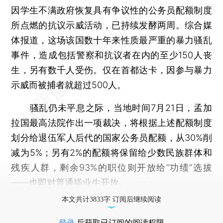
因学生不满政府恢复具有争议性的公务员配额制度
所点燃的抗议示威活动，已持续发酵两周。综合媒
体报道，这场该国数十年来性质最严重的暴力骚乱
事件，造成包括警察和抗议者在内的至少150人丧
生，另有数千人受伤。仅在首都达卡，因参与暴力
示威而被捕者就超过500人。
骚乱仍未平息之际，当地时间7月21日，孟加
拉国最高法院作出一项裁决，将根据上述配额制度
划分给退伍军人后代的国家公务员配额，从30%削
减为5%；另有2%的配额将保留给少数民族群体和
残疾人群，剩余93%的职位则开放给“功绩”选拔
——也即对普通毕业生开放。
本文共计3833字 订阅后继续阅读
登录
后获取已订阅的阅读权限