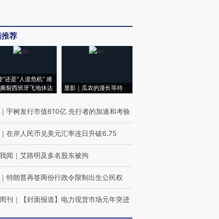
辑推荐
侵”还是“人道危机” 难
撕裂西班牙飞地休达
显影｜瓜农的漫长等待
｜
宇树发行市值610亿 先行者的加速和考验
｜
在岸人民币兑美元汇率连日升破6.75
我闻
｜
艾路明及多名股东被拘
｜
特朗普再签两份行政令限制出生公民权
周刊
｜
【封面报道】电力现货市场元年突进