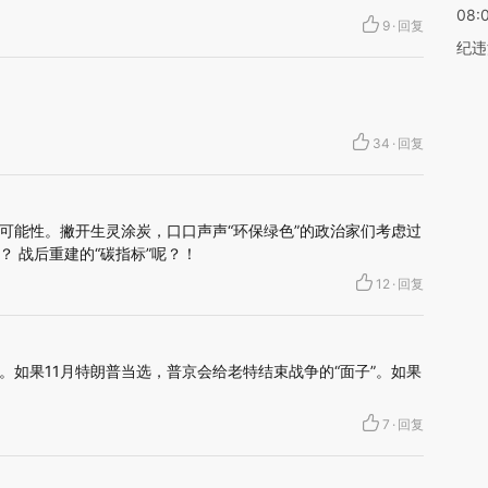
08:
9
·
回复
纪违
34
·
回复
可能性。撇开生灵涂炭，口口声声“环保绿色”的政治家们考虑过
 战后重建的“碳指标”呢？！
12
·
回复
。如果11月特朗普当选，普京会给老特结束战争的“面子”。如果
7
·
回复