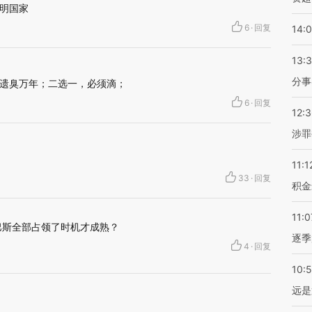
明国家
6
·
回复
14:
13:
分事
遗臭万年；二选一，必须滴；
6
·
回复
12:
涉罪
11:1
33
·
回复
积金
11:0
巴斯全部占领了时机才成熟？
逐季
4
·
回复
10:
远是