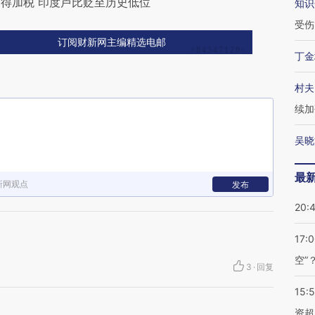
得加税 印度卢比贬至历史低位
知识
受伤
订阅财新网主编精选电邮
丁金
村夫
续加
吴晓
最
新网观点
发布
20:
17:
空”
3
·
回复
15:
资超