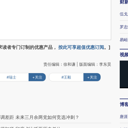
财
伍戈
罗志
易峘
求读者专门订制的优惠产品，
按此可享超值优惠订阅
。]
视
责任编辑：徐和谦 | 版面编辑：李东昊
#瑞士
+关注
#王毅
+关注
博
唐涯
调差距 未来三月余两党如何竞选冲刺？