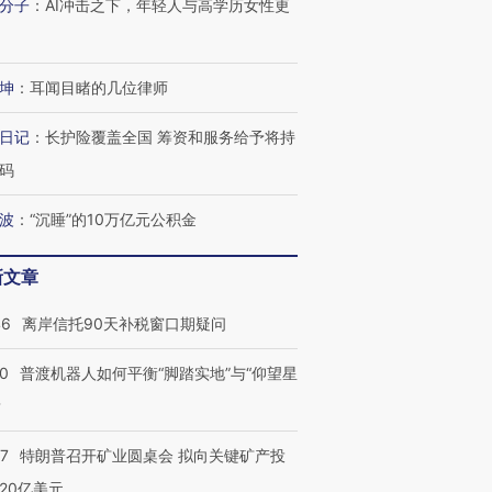
分子
：
AI冲击之下，年轻人与高学历女性更
坤
：
耳闻目睹的几位律师
日记
：
长护险覆盖全国 筹资和服务给予将持
码
波
：
“沉睡”的10万亿元公积金
新文章
46
离岸信托90天补税窗口期疑问
00
普渡机器人如何平衡“脚踏实地”与“仰望星
？
57
特朗普召开矿业圆桌会 拟向关键矿产投
20亿美元