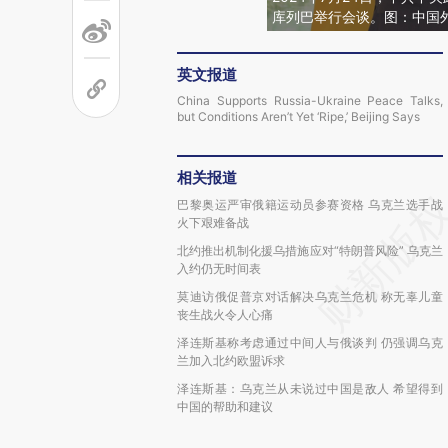
库列巴举行会谈。图：中国
英文报道
China Supports Russia-Ukraine Peace Talks,
but Conditions Aren’t Yet ‘Ripe,’ Beijing Says
相关报道
巴黎奥运严审俄籍运动员参赛资格 乌克兰选手战
火下艰难备战
北约推出机制化援乌措施应对“特朗普风险” 乌克兰
入约仍无时间表
莫迪访俄促普京对话解决乌克兰危机 称无辜儿童
丧生战火令人心痛
泽连斯基称考虑通过中间人与俄谈判 仍强调乌克
兰加入北约欧盟诉求
泽连斯基：乌克兰从未说过中国是敌人 希望得到
中国的帮助和建议