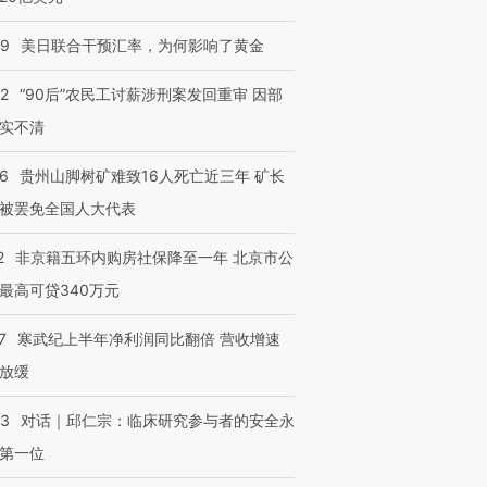
09
美日联合干预汇率，为何影响了黄金
32
“90后”农民工讨薪涉刑案发回重审 因部
实不清
36
贵州山脚树矿难致16人死亡近三年 矿长
被罢免全国人大代表
2
非京籍五环内购房社保降至一年 北京市公
最高可贷340万元
7
寒武纪上半年净利润同比翻倍 营收增速
放缓
53
对话｜邱仁宗：临床研究参与者的安全永
第一位