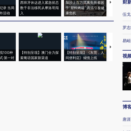
财
西班牙休达进入紧急状态
加沙上百万流离失所者困
马航飞行员
纪录 当局
数千非法移民从摩洛哥闯
于“塑料烤箱” 高温引发健
粒摇头丸 尿
外活动
入
康危机
毒品
伍戈
罗志
易峘
【推广】走
找100种
【特别呈现】澳门全力探
【特别呈现】《东莞，人
会，让数智科
视
式·第一对
索葡语国家新渠道
间便利店》倾情上线
业
博
唐涯