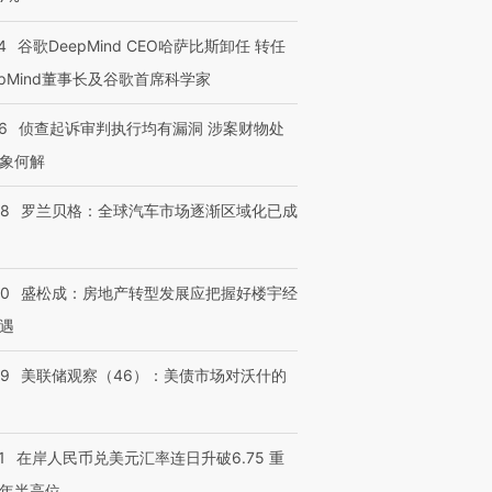
4
谷歌DeepMind CEO哈萨比斯卸任 转任
epMind董事长及谷歌首席科学家
6
侦查起诉审判执行均有漏洞 涉案财物处
象何解
58
罗兰贝格：全球汽车市场逐渐区域化已成
50
盛松成：房地产转型发展应把握好楼宇经
遇
39
美联储观察（46）：美债市场对沃什的
1
在岸人民币兑美元汇率连日升破6.75 重
年半高位