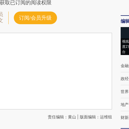
获取已订阅的阅读权限
员
订阅/会员升级
文
编
视线
度Z
台
金融
政经
世界
地产
责任编辑：黄山 | 版面编辑：运维组
财新