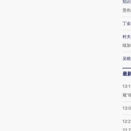
知识
受伤
丁金
村夫
续加
吴晓
最
13:1
规”
13:
12:2
22.