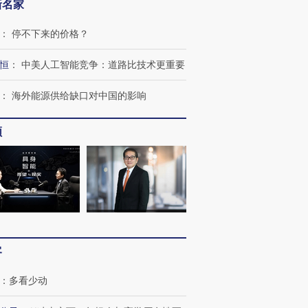
新名家
跨国走私7万
视线｜HY
检体内含3种
泽连斯基密集出访美英 索
秘鲁纳斯卡观光飞机坠毁
术：是什
要防空导弹“救急”
13人遇难
心“花钱找
：
停不下来的价格？
恒
：
中美人工智能竞争：道路比技术更重要
：
海外能源供给缺口对中国的影响
进第四届链博
【商旅对话】华住集团
技“链”接产
【特别呈现】寻找100种
CFO：不靠规模取胜，华
【特别呈
频
有意思的生活方式·第三对
住三大增长引擎是什么？
有意思的
客
：
多看少动