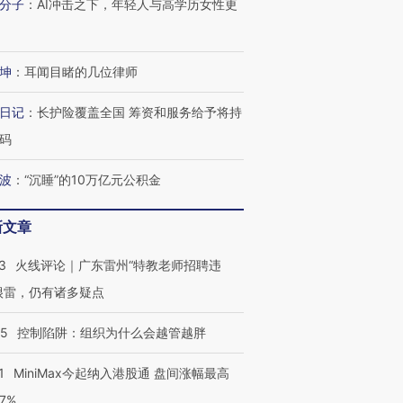
分子
：
AI冲击之下，年轻人与高学历女性更
坤
：
耳闻目睹的几位律师
日记
：
长护险覆盖全国 筹资和服务给予将持
码
波
：
“沉睡”的10万亿元公积金
新文章
3
火线评论｜广东雷州“特教老师招聘违
很雷，仍有诸多疑点
05
控制陷阱：组织为什么会越管越胖
1
MiniMax今起纳入港股通 盘间涨幅最高
77%