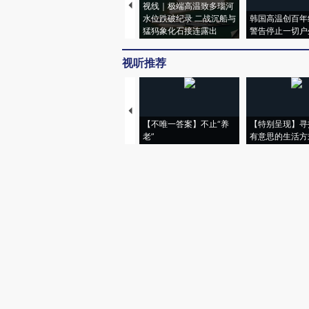
视线｜极端高温致多瑙河
水位跌破纪录 二战沉船与
韩国高温创百年
猛犸象化石接连露出
警告停止一切户
视听推荐
【不唯一答案】不止“养
【特别呈现】寻
老”
有意思的生活方