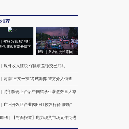
辑推荐
｜被称为“蟑螂”的印
世代 将教育部长拱下
显影｜瓜农的漫长等待
｜
境外收入征税 保险收益缴交已启动
｜
河南“三支一扶”考试舞弊 警方介入侦查
｜
特朗普再上台后中国留学生获签数量大减
｜
广州开发区产业园REIT较发行价“腰斩”
周刊
｜
【封面报道】电力现货市场元年突进