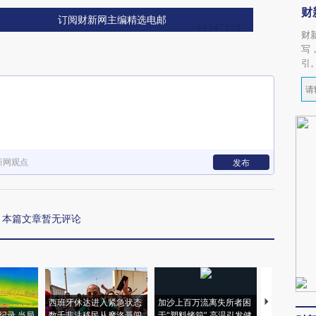
财
订阅财新网主编精选电邮
财
写
引
新网观点
发布
本篇文章暂无评论
西班牙休达进入紧急状态
加沙上百万流离失所者困
视线｜HYR
纪录 当局
数千非法移民从摩洛哥闯
于“塑料烤箱” 高温引发健
术：是什么