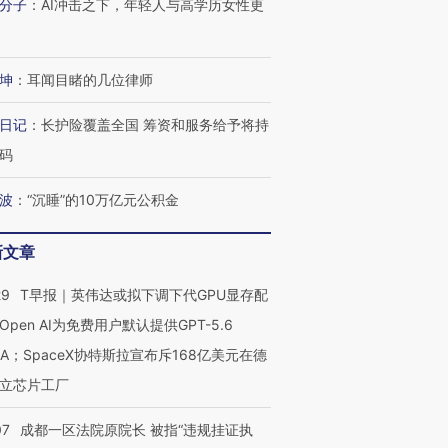
分子
：
AI冲击之下，年轻人与高学历女性更
坤
：
耳闻目睹的几位律师
日记
：
长护险覆盖全国 筹资和服务给予将持
码
波
：
“沉睡”的10万亿元公积金
新文章
29
T早报｜英伟达或拟下调下代GPU显存配
Open AI为免费用户默认提供GPT-5.6
NA；SpaceX协特斯拉宣布斥168亿美元在德
立芯片工厂
07
成都一区法院原院长 被指“违规挂证执