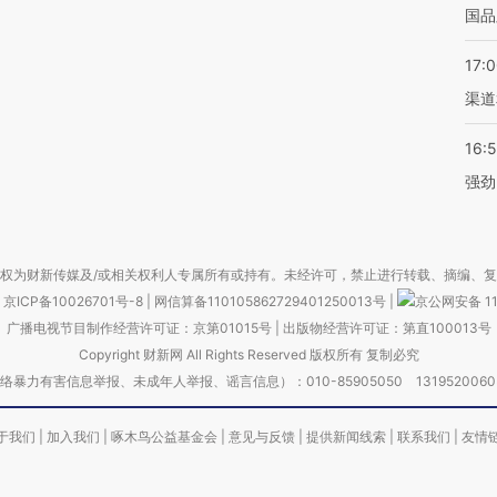
国品
17:
渠道
16:
强劲
权为财新传媒及/或相关权利人专属所有或持有。未经许可，禁止进行转载、摘编、
京ICP备10026701号-8
|
网信算备110105862729401250013号
|
京公网安备 11
广播电视节目制作经营许可证：京第01015号
|
出版物经营许可证：第直100013号
Copyright 财新网 All Rights Reserved 版权所有 复制必究
害信息举报、未成年人举报、谣言信息）：010-85905050 13195200605 举报邮
于我们
|
加入我们
|
啄木鸟公益基金会
|
意见与反馈
|
提供新闻线索
|
联系我们
|
友情