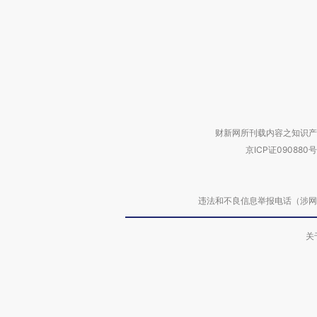
财新网所刊载内容之知识产
京ICP证090880号
违法和不良信息举报电话（涉网络暴力有
关