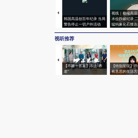
视线｜极端高温
韩国高温创百年纪录 当局
水位跌破纪录 
警告停止一切户外活动
猛犸象化石接连
视听推荐
【不唯一答案】不止“养
【特别呈现】寻
老”
有意思的生活方