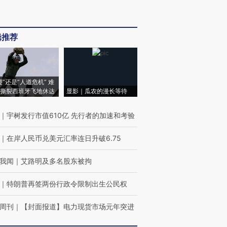
辑推荐
侵”还是“人道危机” 难
撕裂西班牙飞地休达
显影｜瓜农的漫长等待
｜
宇树发行市值610亿 先行者的加速和考验
｜
在岸人民币兑美元汇率连日升破6.75
我闻
｜
艾路明及多名股东被拘
｜
特朗普再签两份行政令限制出生公民权
周刊
｜
【封面报道】电力现货市场元年突进