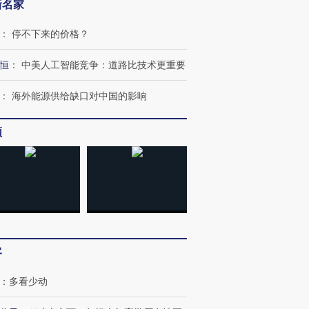
新名家
跨国走私7万
视线｜被称为“蟑螂”的印
视线｜“入侵”还是“人道危
：
停不下来的价格？
检体内含3种
度Z世代 用街头抗争将教
机”？难民潮撕裂西班牙
秘鲁纳斯
育部长拱下台
飞地休达
13人遇难
恒
：
中美人工智能竞争：道路比技术更重要
：
海外能源供给缺口对中国的影响
频
进第四届链博
【商旅对话】华住集团
技“链”接产
【特别呈现】寻找100种
CFO：不靠规模取胜，华
【特别呈
有意思的生活方式·第三对
住三大增长引擎是什么？
有意思的
客
：
多看少动