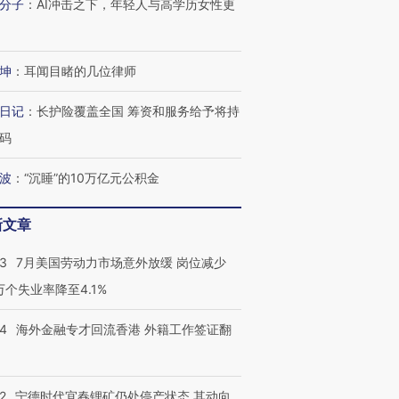
分子
：
AI冲击之下，年轻人与高学历女性更
坤
：
耳闻目睹的几位律师
日记
：
长护险覆盖全国 筹资和服务给予将持
码
波
：
“沉睡”的10万亿元公积金
新文章
43
7月美国劳动力市场意外放缓 岗位减少
3万个失业率降至4.1%
14
海外金融专才回流香港 外籍工作签证翻
2
宁德时代宜春锂矿仍处停产状态 其动向