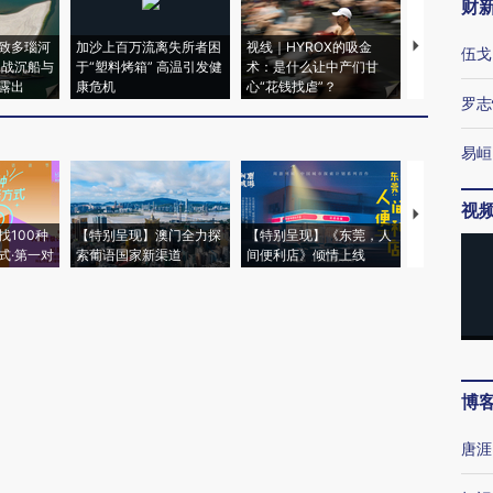
财
致多瑙河
加沙上百万流离失所者困
视线｜HYROX的吸金
马航飞行员
伍戈
二战沉船与
于“塑料烤箱” 高温引发健
术：是什么让中产们甘
粒摇头丸 尿
露出
康危机
心“花钱找虐”？
毒品
罗志
易峘
视
【推广】走
找100种
【特别呈现】澳门全力探
【特别呈现】《东莞，人
会，让数智科
式·第一对
索葡语国家新渠道
间便利店》倾情上线
业
博
唐涯