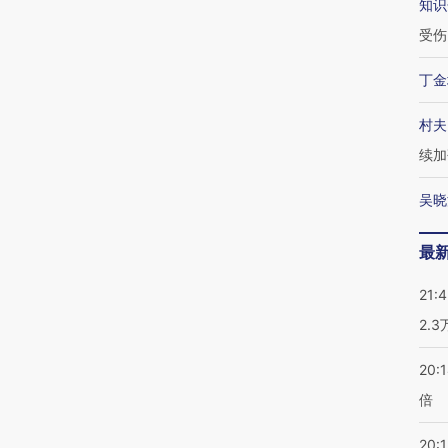
知识
受伤
丁金
村夫
续加
吴晓
最
21:
2.
20:
倍
20:1