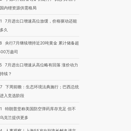
国内锂资源供需格局
1
7月进出口增速高位放缓，价格驱动还能
多久
8
央行7月继续增持近20吨黄金 累计储备超
600万盎司
5
7月进出口增速从高位略有回落 涨价动力
持续？
07
下周前瞻：生态环境法典施行；巴西总统
进入竞选阶段
1
特朗普坚称美国防空弹药库存充足 但不
乌克兰提供更多
24
人事观察｜上海55岁女副市长解冬进京