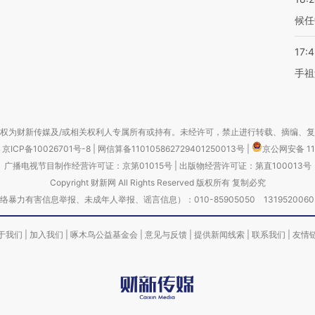
候任
17:
手祖
权为财新传媒及/或相关权利人专属所有或持有。未经许可，禁止进行转载、摘编、
京ICP备10026701号-8
|
网信算备110105862729401250013号
|
京公网安备 11
广播电视节目制作经营许可证：京第01015号
|
出版物经营许可证：第直100013号
Copyright 财新网 All Rights Reserved 版权所有 复制必究
害信息举报、未成年人举报、谣言信息）：010-85905050 13195200605 举报邮
于我们
|
加入我们
|
啄木鸟公益基金会
|
意见与反馈
|
提供新闻线索
|
联系我们
|
友情