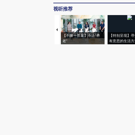
视听推荐
【不唯一答案】不止“养
【特别呈现】寻
老”
有意思的生活方