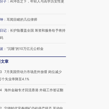
分子
：
AI冲击之下，年轻人与高学历女性更
坤
：
耳闻目睹的几位律师
日记
：
长护险覆盖全国 筹资和服务给予将持
码
波
：
“沉睡”的10万亿元公积金
新文章
43
7月美国劳动力市场意外放缓 岗位减少
3万个失业率降至4.1%
14
海外金融专才回流香港 外籍工作签证翻
2
宁德时代宜春锂矿仍处停产状态 其动向