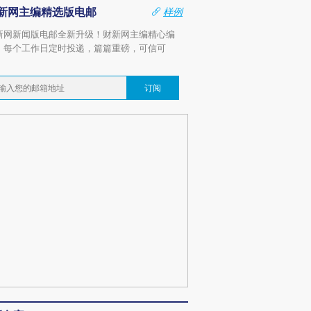
新网主编精选版电邮
样例
新网新闻版电邮全新升级！财新网主编精心编
，每个工作日定时投递，篇篇重磅，可信可
。
订阅
跨国走私7万
视线｜被称为“蟑螂”的印
视线｜“入侵”还是“人道危
检体内含3种
度Z世代 用街头抗争将教
机”？难民潮撕裂西班牙
秘鲁纳斯
育部长拱下台
飞地休达
13人遇难