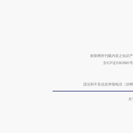
财新网所刊载内容之知识产
京ICP证090880号
违法和不良信息举报电话（涉网络暴力有
关