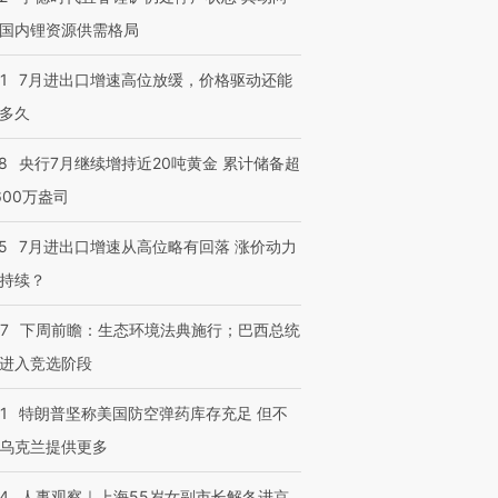
国内锂资源供需格局
1
7月进出口增速高位放缓，价格驱动还能
多久
8
央行7月继续增持近20吨黄金 累计储备超
600万盎司
5
7月进出口增速从高位略有回落 涨价动力
持续？
07
下周前瞻：生态环境法典施行；巴西总统
进入竞选阶段
1
特朗普坚称美国防空弹药库存充足 但不
乌克兰提供更多
24
人事观察｜上海55岁女副市长解冬进京