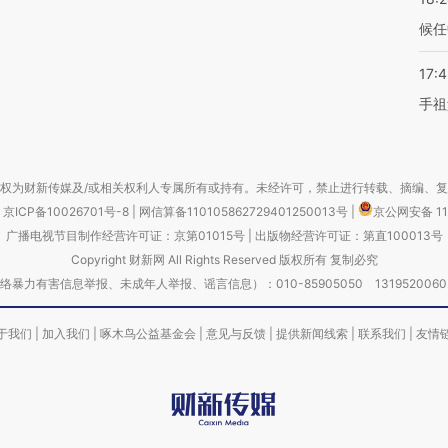
候任
17:
手祖
权为财新传媒及/或相关权利人专属所有或持有。未经许可，禁止进行转载、摘编、
京ICP备10026701号-8
|
网信算备110105862729401250013号
|
京公网安备 11
广播电视节目制作经营许可证：京第01015号
|
出版物经营许可证：第直100013号
Copyright 财新网 All Rights Reserved 版权所有 复制必究
害信息举报、未成年人举报、谣言信息）：010-85905050 13195200605 举报邮
于我们
|
加入我们
|
啄木鸟公益基金会
|
意见与反馈
|
提供新闻线索
|
联系我们
|
友情