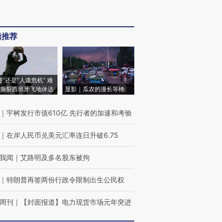
辑推荐
侵”还是“人道危机” 难
撕裂西班牙飞地休达
显影｜瓜农的漫长等待
｜
宇树发行市值610亿 先行者的加速和考验
｜
在岸人民币兑美元汇率连日升破6.75
我闻
｜
艾路明及多名股东被拘
｜
特朗普再签两份行政令限制出生公民权
周刊
｜
【封面报道】电力现货市场元年突进