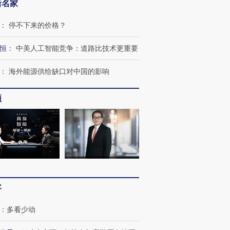
新名家
：
停不下来的价格？
恒
：
中美人工智能竞争：道路比技术更重要
进第四届链博
【商旅对话】华住集团
技“链”接产
【特别呈现】寻找100种
CFO：不靠规模取胜，华
【特别呈
有意思的生活方式·第三对
住三大增长引擎是什么？
有意思的
：
海外能源供给缺口对中国的影响
频
客
：
多看少动