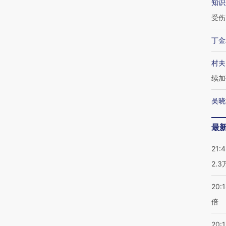
知识
受伤
丁金
村夫
续加
吴晓
最
21:
2.
20:
倍
20:1