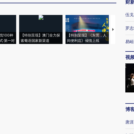
财
伍戈
罗志
【推广】走
找100种
【特别呈现】澳门全力探
【特别呈现】《东莞，人
会，让数智科
式·第一对
索葡语国家新渠道
间便利店》倾情上线
业
易峘
视
博
唐涯