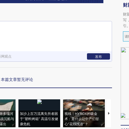
财
财
写
引
新网观点
发布
本篇文章暂无评论
致多瑙河
加沙上百万流离失所者困
视线｜HYROX的吸金
马航飞行员
二战沉船与
于“塑料烤箱” 高温引发健
术：是什么让中产们甘
粒摇头丸 尿
露出
康危机
心“花钱找虐”？
毒品