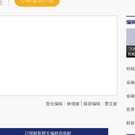
订阅/会员升级
文
编
“入
民潮
特稿
金融
金融
责任编辑：林倩娅 | 版面编辑：曹文姣
世界
财新
订阅财新网主编精选电邮