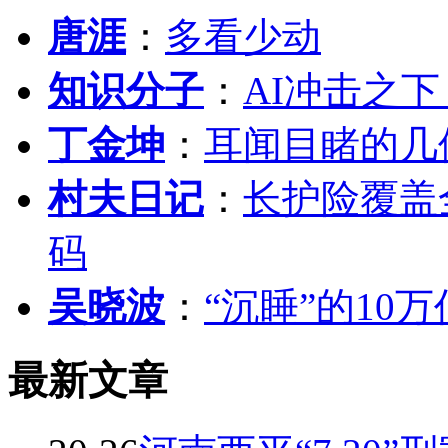
唐涯
：
多看少动
知识分子
：
AI冲击之
丁金坤
：
耳闻目睹的几
村夫日记
：
长护险覆盖
码
吴晓波
：
“沉睡”的10
最新文章