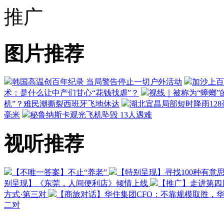
推广
图片推荐
韩国高温创百年纪录 当局警告停止一切户外活动
加沙上百
术：是什么让中产们甘心“花钱找虐”？
视线｜被称为“蟑螂”
机”？难民潮撕裂西班牙飞地休达
湖北宜昌局部短时降雨128毫
毫米
秘鲁纳斯卡观光飞机坠毁 13人遇难
视听推荐
【不唯一答案】不止“养老”
【特别呈现】寻找100种有意
别呈现】《东莞，人间便利店》倾情上线
【推广】走进第四
方式·第三对
【商旅对话】华住集团CFO：不靠规模取胜，
二对