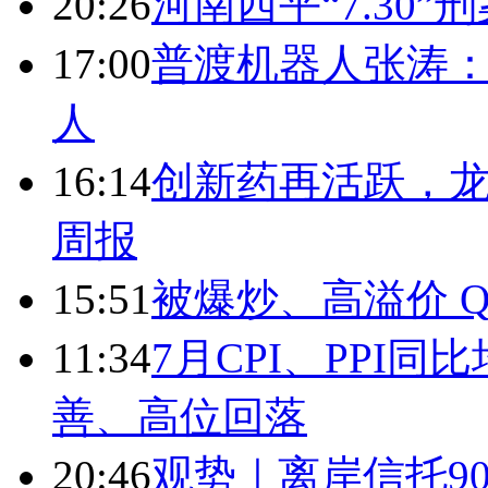
20:26
河南西平“7.30”
17:00
普渡机器人张涛
人
16:14
创新药再活跃，
周报
15:51
被爆炒、高溢价 Q
11:34
7月CPI、PPI同
善、高位回落
20:46
观势｜离岸信托9