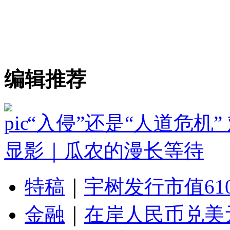
编辑推荐
“入侵”还是“人道危机
显影｜瓜农的漫长等待
特稿
｜
宇树发行市值61
金融
｜
在岸人民币兑美元