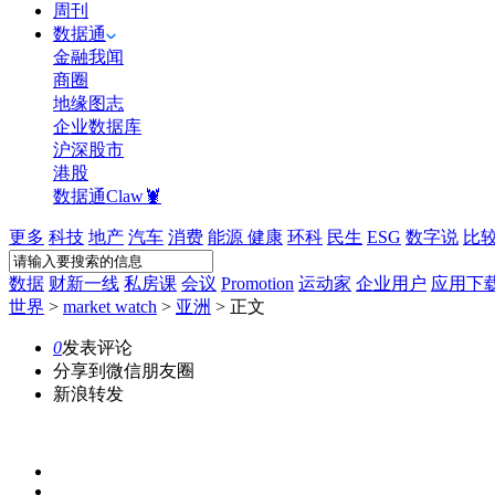
周刊
数据通
金融我闻
商圈
地缘图志
企业数据库
沪深股市
港股
数据通Claw🦞
更多
科技
地产
汽车
消费
能源
健康
环科
民生
ESG
数字说
比
数据
财新一线
私房课
会议
Promotion
运动家
企业用户
应用下
世界
>
market watch
>
亚洲
>
正文
0
发表评论
分享到微信朋友圈
新浪转发