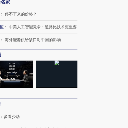
新名家
：
停不下来的价格？
恒
：
中美人工智能竞争：道路比技术更重要
：
海外能源供给缺口对中国的影响
跨国走私7万
视线｜被称为“蟑螂”的印
视线｜“入侵”还是“人道危
检体内含3种
度Z世代 用街头抗争将教
机”？难民潮撕裂西班牙
秘鲁纳斯
育部长拱下台
飞地休达
13人遇难
频
进第四届链博
【商旅对话】华住集团
技“链”接产
【特别呈现】寻找100种
CFO：不靠规模取胜，华
【特别呈
有意思的生活方式·第三对
住三大增长引擎是什么？
有意思的
客
：
多看少动