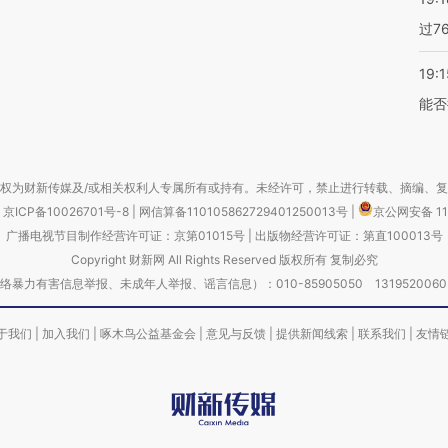
过7
19:1
能否
权为财新传媒及/或相关权利人专属所有或持有。未经许可，禁止进行转载、摘编、
京ICP备10026701号-8
|
网信算备110105862729401250013号
|
京公网安备 11
广播电视节目制作经营许可证：京第01015号
|
出版物经营许可证：第直100013号
Copyright 财新网 All Rights Reserved 版权所有 复制必究
害信息举报、未成年人举报、谣言信息）：010-85905050 13195200605 举报邮
于我们
|
加入我们
|
啄木鸟公益基金会
|
意见与反馈
|
提供新闻线索
|
联系我们
|
友情