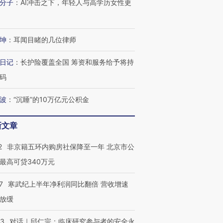
分子
：
AI冲击之下，年轻人与高学历女性更
坤
：
耳闻目睹的几位律师
日记
：
长护险覆盖全国 筹资和服务给予将持
码
波
：
“沉睡”的10万亿元公积金
新文章
2
非京籍五环内购房社保降至一年 北京市公
最高可贷340万元
7
寒武纪上半年净利润同比翻倍 营收增速
放缓
53
对话｜邱仁宗：临床研究参与者的安全永