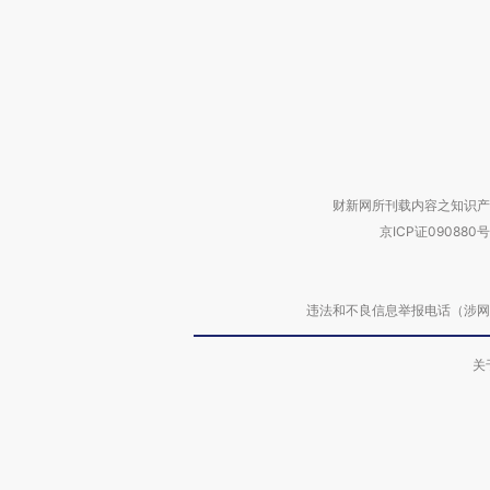
财新网所刊载内容之知识产
京ICP证090880号
违法和不良信息举报电话（涉网络暴力有
关