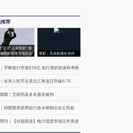
辑推荐
侵”还是“人道危机” 难
撕裂西班牙飞地休达
显影｜瓜农的漫长等待
｜
宇树发行市值610亿 先行者的加速和考验
｜
在岸人民币兑美元汇率连日升破6.75
我闻
｜
艾路明及多名股东被拘
｜
特朗普再签两份行政令限制出生公民权
周刊
｜
【封面报道】电力现货市场元年突进