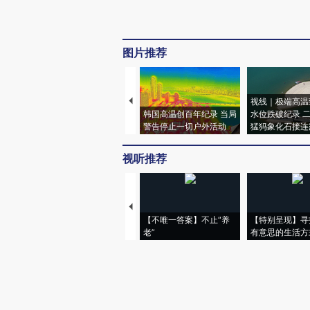
图片推荐
视线｜极端高温
韩国高温创百年纪录 当局
水位跌破纪录 
警告停止一切户外活动
猛犸象化石接连
视听推荐
【不唯一答案】不止“养
【特别呈现】寻
老”
有意思的生活方