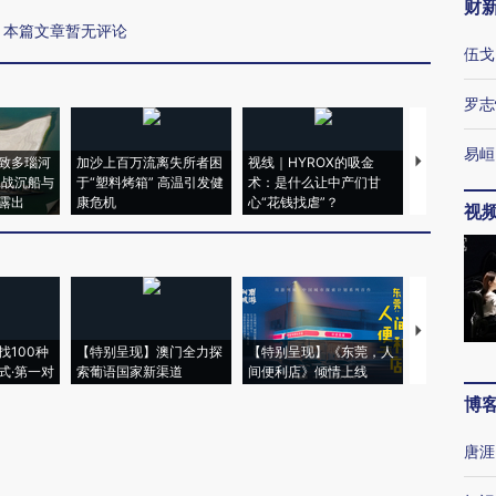
财
本篇文章暂无评论
伍戈
罗志
易峘
致多瑙河
加沙上百万流离失所者困
视线｜HYROX的吸金
马航飞行员
二战沉船与
于“塑料烤箱” 高温引发健
术：是什么让中产们甘
粒摇头丸 尿
露出
康危机
心“花钱找虐”？
毒品
视
【推广】走
找100种
【特别呈现】澳门全力探
【特别呈现】《东莞，人
会，让数智科
式·第一对
索葡语国家新渠道
间便利店》倾情上线
业
博
唐涯