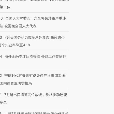
第一位
06
全国人大常委会：六名将领涉嫌严重违
法 被罢免全国人大代表
43
7月美国劳动力市场意外放缓 岗位减少
3万个失业率降至4.1%
14
海外金融专才回流香港 外籍工作签证翻
2
宁德时代宜春锂矿仍处停产状态 其动向
国内锂资源供需格局
1
7月进出口增速高位放缓，价格驱动还能
多久
8
央行7月继续增持近20吨黄金 累计储备超