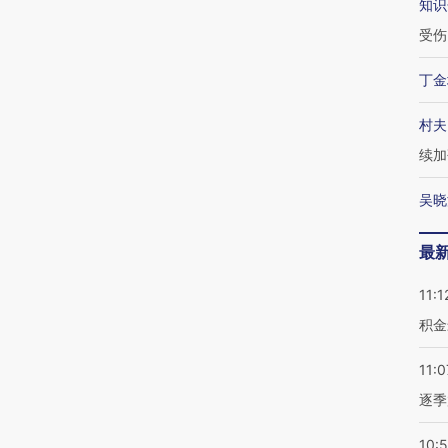
知识
受伤
丁金
村夫
续加
吴晓
最
11:1
积金
11:0
逐季
10: