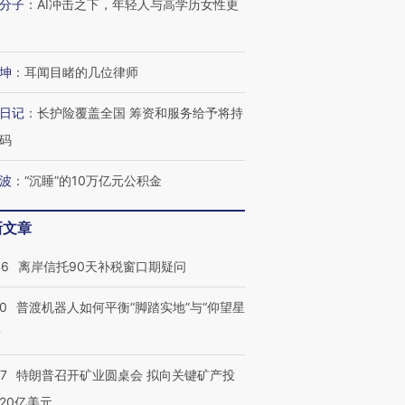
分子
：
AI冲击之下，年轻人与高学历女性更
坤
：
耳闻目睹的几位律师
日记
：
长护险覆盖全国 筹资和服务给予将持
码
波
：
“沉睡”的10万亿元公积金
新文章
46
离岸信托90天补税窗口期疑问
00
普渡机器人如何平衡“脚踏实地”与“仰望星
？
57
特朗普召开矿业圆桌会 拟向关键矿产投
20亿美元