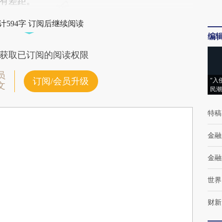
有差距。
计594字 订阅后继续阅读
编
获取已订阅的阅读权限
员
订阅/会员升级
“入
文
民潮
特稿
金融
金融
世界
财新