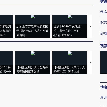
财
伍戈
罗志
致多瑙河
加沙上百万流离失所者困
视线｜HYROX的吸金
马航飞行员
二战沉船与
于“塑料烤箱” 高温引发健
术：是什么让中产们甘
粒摇头丸 尿
易峘
露出
康危机
心“花钱找虐”？
毒品
视
【推广】走
找100种
【特别呈现】澳门全力探
【特别呈现】《东莞，人
会，让数智科
式·第一对
索葡语国家新渠道
间便利店》倾情上线
业
博
唐涯