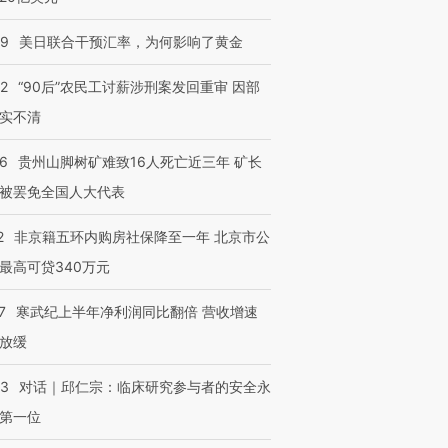
09
美日联合干预汇率，为何影响了黄金
32
“90后”农民工讨薪涉刑案发回重审 因部
实不清
36
贵州山脚树矿难致16人死亡近三年 矿长
被罢免全国人大代表
2
非京籍五环内购房社保降至一年 北京市公
最高可贷340万元
7
寒武纪上半年净利润同比翻倍 营收增速
放缓
53
对话｜邱仁宗：临床研究参与者的安全永
第一位