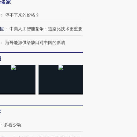
新名家
：
停不下来的价格？
恒
：
中美人工智能竞争：道路比技术更重要
跨国走私7万
视线｜被称为“蟑螂”的印
视线｜“入侵”还是“人道危
检体内含3种
度Z世代 用街头抗争将教
机”？难民潮撕裂西班牙
秘鲁纳斯
：
海外能源供给缺口对中国的影响
育部长拱下台
飞地休达
13人遇难
频
进第四届链博
【商旅对话】华住集团
技“链”接产
【特别呈现】寻找100种
CFO：不靠规模取胜，华
【特别呈
有意思的生活方式·第三对
住三大增长引擎是什么？
有意思的
客
：
多看少动