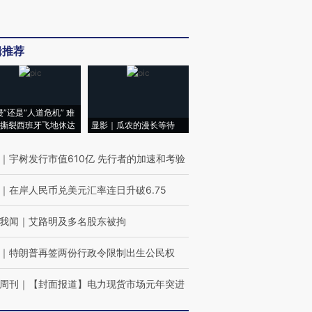
辑推荐
侵”还是“人道危机” 难
撕裂西班牙飞地休达
显影｜瓜农的漫长等待
｜
宇树发行市值610亿 先行者的加速和考验
｜
在岸人民币兑美元汇率连日升破6.75
我闻
｜
艾路明及多名股东被拘
｜
特朗普再签两份行政令限制出生公民权
周刊
｜
【封面报道】电力现货市场元年突进