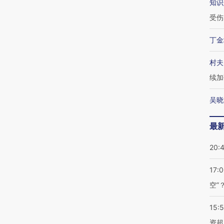
知识
受伤
丁金
村夫
续加
吴晓
最
20:
17:
空”
15:
资超