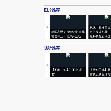
图片推荐
视线｜极端高温
韩国高温创百年纪录 当局
水位跌破纪录 
警告停止一切户外活动
猛犸象化石接连
视听推荐
【不唯一答案】不止“养
【特别呈现】寻
老”
有意思的生活方