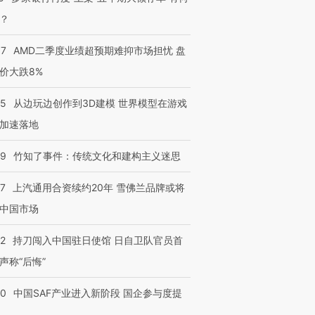
？
37
AMD二季度业绩超预期难抑市场担忧 盘
价大跌8%
25
从边玩边创作到3D建模 世界模型在游戏
加速落地
09
竹知了事件：传统文化和建构主义迷思
47
上汽通用合资续约20年 雪佛兰品牌或将
中国市场
42
持刀闯入中国驻日使馆 日自卫队官员首
声称“后悔”
30
中国SAF产业进入新阶段 国企参与度提