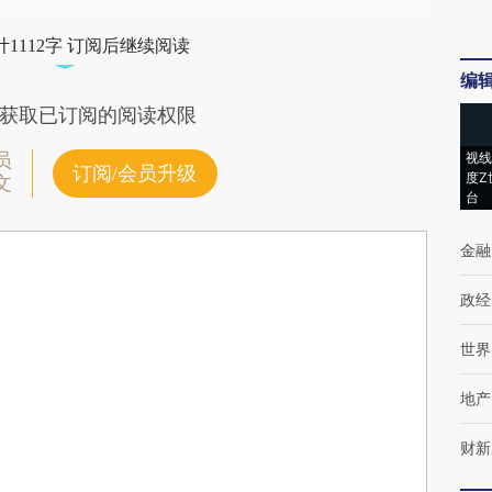
1112字 订阅后继续阅读
编
获取已订阅的阅读权限
员
视线
订阅/会员升级
度Z
文
台
金融
政经
世界
地产
财新