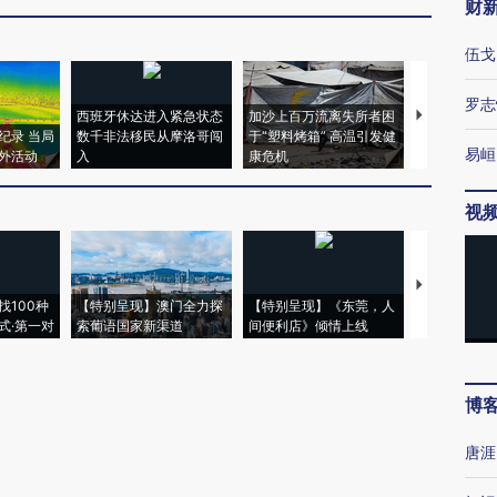
财
伍戈
罗志
西班牙休达进入紧急状态
加沙上百万流离失所者困
马航飞行员
纪录 当局
数千非法移民从摩洛哥闯
于“塑料烤箱” 高温引发健
粒摇头丸 尿
易峘
外活动
入
康危机
毒品
视
【推广】走
找100种
【特别呈现】澳门全力探
【特别呈现】《东莞，人
会，让数智科
式·第一对
索葡语国家新渠道
间便利店》倾情上线
业
博
唐涯