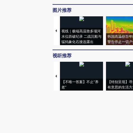
图片推荐
视线｜极端高温致多瑙河
水位跌破纪录 二战沉船与
韩国高温创百年
猛犸象化石接连露出
警告停止一切户
视听推荐
【不唯一答案】不止“养
【特别呈现】寻
老”
有意思的生活方