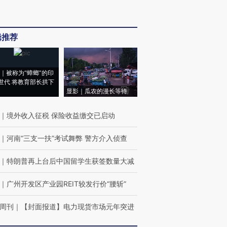
辑推荐
｜被称为“蟑螂”的印
世代 将教育部长拱下
显影｜瓜农的漫长等待
｜
境外收入征税 保险收益缴交已启动
｜
河南“三支一扶”考试舞弊 警方介入侦查
｜
特朗普再上台后中国留学生获签数量大减
｜
广州开发区产业园REIT较发行价“腰斩”
周刊
｜
【封面报道】电力现货市场元年突进