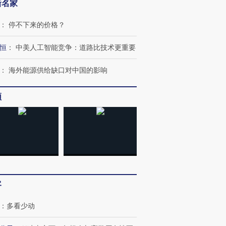
新名家
：
停不下来的价格？
恒
：
中美人工智能竞争：道路比技术更重要
跨国走私7万
视线｜HY
检体内含3种
泽连斯基密集出访美英 索
秘鲁纳斯卡观光飞机坠毁
术：是什
：
海外能源供给缺口对中国的影响
要防空导弹“救急”
13人遇难
心“花钱找
频
进第四届链博
【商旅对话】华住集团
技“链”接产
【特别呈现】寻找100种
CFO：不靠规模取胜，华
【特别呈
有意思的生活方式·第三对
住三大增长引擎是什么？
有意思的
客
：
多看少动