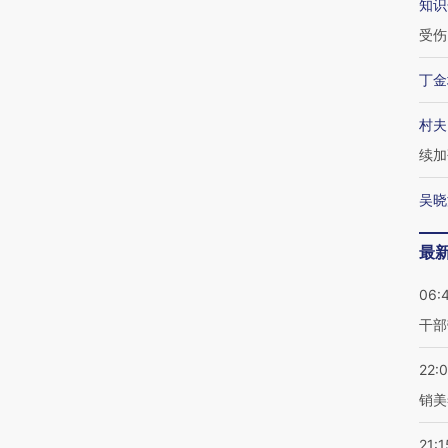
知识
受伤
丁金
村夫
续加
吴晓
最
06:
干部
22:
销美
21:1