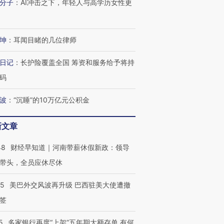
分子
：
AI冲击之下，年轻人与高学历女性更
坤
：
耳闻目睹的几位律师
日记
：
长护险覆盖全国 筹资和服务给予将持
码
波
：
“沉睡”的10万亿元公积金
新文章
48
财经早知道｜河南带薪休假新政：领导
带头，全员应休尽休
05
美巴外交风波再升级 巴西驻美大使遭撤
签
5
多家银行再度“上架”五年期大额存单 有何