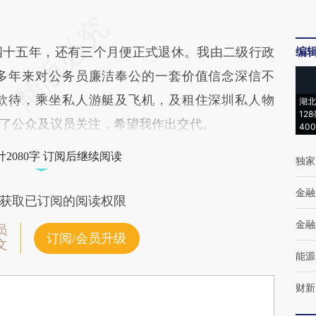
十五年，还有三个月便正式退休。我由二级行政
编
多年来对公务员廉洁奉公的一套价值信念深信不
款待，乘坐私人游艇及飞机，及租住深圳私人物
湖北
12
了公众及议员关注，希望我作出交代。
40
2080字 订阅后继续阅读
独家
金融
获取已订阅的阅读权限
金融
员
订阅/会员升级
文
能源
财新