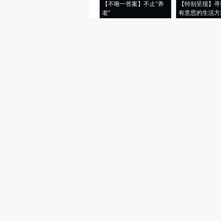
【不唯一答案】不止“养
【特别呈现】寻
老”
有意思的生活方