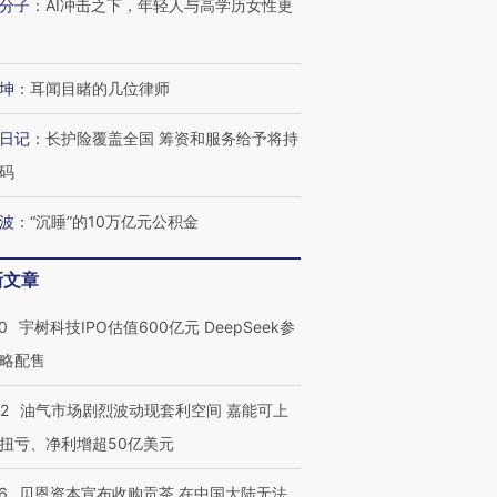
分子
：
AI冲击之下，年轻人与高学历女性更
技“链”接产
【特别呈现】寻找100种
CFO：不靠规模取胜，华
【特别呈
有意思的生活方式·第三对
住三大增长引擎是什么？
有意思的
坤
：
耳闻目睹的几位律师
日记
：
长护险覆盖全国 筹资和服务给予将持
码
波
：
“沉睡”的10万亿元公积金
新文章
0
宇树科技IPO估值600亿元 DeepSeek参
略配售
22
油气市场剧烈波动现套利空间 嘉能可上
扭亏、净利增超50亿美元
6
贝恩资本宣布收购贡茶 在中国大陆无法