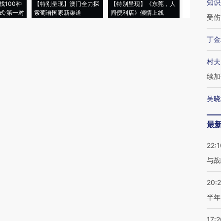
知识
找100种
【特别呈现】澳门全力探
【特别呈现】《东莞，人
会，让数智科
式·第一对
索葡语国家新渠道
间便利店》倾情上线
业
受伤
丁金
村夫
续加
吴晓
最
22:1
与战
20:
半年
17:2