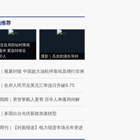
辑推荐
宜昌局部短时降雨
8毫米 紧急转移近
00人
显影｜瓜农的漫长等待
｜
规避封锁 中国超大油轮停靠埃及绕行非洲
｜
在岸人民币兑美元汇率连日升破6.75
我闻
｜
资管掌舵人更替 百年人寿僵局何解
｜
多国出台光伏新政加速转型
周刊
｜
【封面报道】电力现货市场元年突进