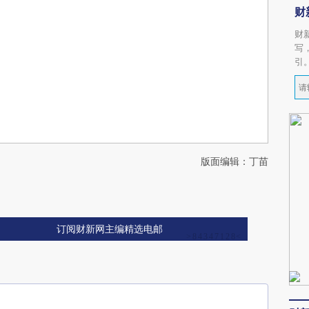
财
财
写
引
版面编辑：丁苗
订阅财新网主编精选电邮