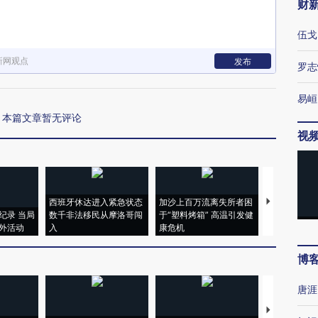
财
伍戈
新网观点
发布
罗志
易峘
本篇文章暂无评论
视
西班牙休达进入紧急状态
加沙上百万流离失所者困
视线｜HYR
纪录 当局
数千非法移民从摩洛哥闯
于“塑料烤箱” 高温引发健
术：是什么
外活动
入
康危机
心“花钱找虐
博
唐涯
【推广】走