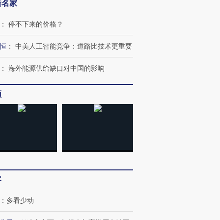
新名家
：
停不下来的价格？
恒
：
中美人工智能竞争：道路比技术更重要
：
海外能源供给缺口对中国的影响
频
OX的吸金
马航飞行员跨国走私7万
视线｜被称为“蟑螂”的印
让中产们甘
粒摇头丸 尿检体内含3种
度Z世代 用街头抗争将教
秘鲁纳斯
”？
毒品
育部长拱下台
13人遇难
客
：
多看少动
进第四届链博
【商旅对话】华住集团