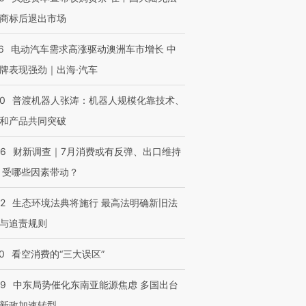
商标后退出市场
6
电动汽车需求高涨驱动澳洲车市增长 中
牌表现强劲｜出海·汽车
00
普渡机器人张涛：机器人规模化靠技术、
和产品共同突破
56
财新调查｜7月消费或有反弹、出口维持
 受哪些因素带动？
42
生态环境法典将施行 最高法明确新旧法
与追责规则
0
看空消费的“三大误区”
59
中东局势催化东南亚能源焦虑 多国出台
新政加速转型