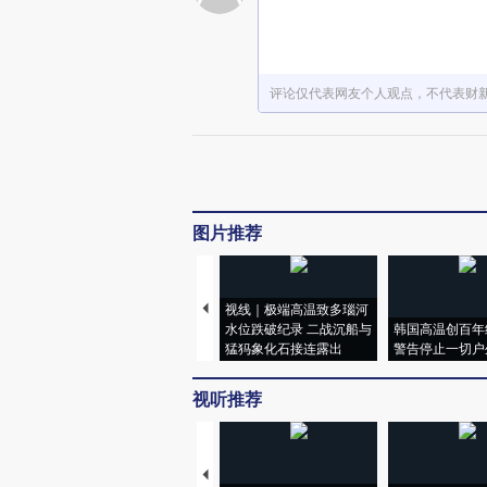
评论仅代表网友个人观点，不代表财
图片推荐
视线｜极端高温致多瑙河
水位跌破纪录 二战沉船与
韩国高温创百年
猛犸象化石接连露出
警告停止一切户
视听推荐