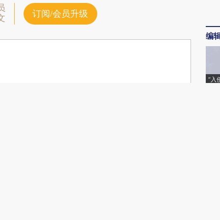
员
订阅/会员升级
文
编
“入
民潮
特稿
金融
金融
世界
责任编辑：林倩娅 | 版面编辑：刘潇
财新