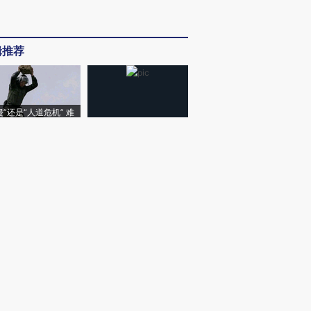
辑推荐
侵”还是“人道危机” 难
撕裂西班牙飞地休达
显影｜瓜农的漫长等待
｜
宇树发行市值610亿 先行者的加速和考验
｜
在岸人民币兑美元汇率连日升破6.75
我闻
｜
艾路明及多名股东被拘
｜
特朗普再签两份行政令限制出生公民权
周刊
｜
【封面报道】电力现货市场元年突进