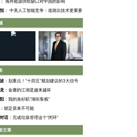
：
海外能源供给缺口对中国的影响
恒
：
中美人工智能竞争：道路比技术更重要
频
跨国走私7万
视线｜被称为“蟑螂”的印
视线｜“入侵”还是“人道危
客
检体内含3种
度Z世代 用街头抗争将教
机”？难民潮撕裂西班牙
秘鲁纳斯
育部长拱下台
飞地休达
13人遇难
波
：
划重点！“十四五”规划建议的3大信号
龙
：
金庸的江湖是越来越坏
阳
：
我的洛杉矶“湖街客栈”
：
锁定原来不可能
进第四届链博
【商旅对话】华住集团
对话
：
完成垃圾管理这个“闭环”
技“链”接产
【特别呈现】寻找100种
CFO：不靠规模取胜，华
【特别呈
有意思的生活方式·第三对
住三大增长引擎是什么？
有意思的
新文章