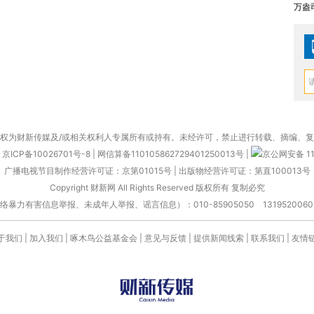
万盎
权为财新传媒及/或相关权利人专属所有或持有。未经许可，禁止进行转载、摘编、
京ICP备10026701号-8
|
网信算备110105862729401250013号
|
京公网安备 11
广播电视节目制作经营许可证：京第01015号
|
出版物经营许可证：第直100013号
Copyright 财新网 All Rights Reserved 版权所有 复制必究
害信息举报、未成年人举报、谣言信息）：010-85905050 13195200605 举报邮
于我们
|
加入我们
|
啄木鸟公益基金会
|
意见与反馈
|
提供新闻线索
|
联系我们
|
友情