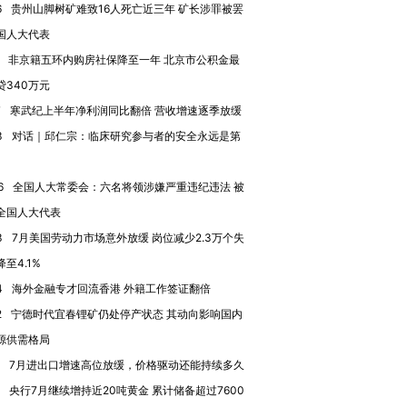
6
贵州山脚树矿难致16人死亡近三年 矿长涉罪被罢
国人大代表
非京籍五环内购房社保降至一年 北京市公积金最
贷340万元
7
寒武纪上半年净利润同比翻倍 营收增速逐季放缓
3
对话｜邱仁宗：临床研究参与者的安全永远是第
6
全国人大常委会：六名将领涉嫌严重违纪违法 被
全国人大代表
3
7月美国劳动力市场意外放缓 岗位减少2.3万个失
至4.1%
4
海外金融专才回流香港 外籍工作签证翻倍
2
宁德时代宜春锂矿仍处停产状态 其动向影响国内
源供需格局
7月进出口增速高位放缓，价格驱动还能持续多久
央行7月继续增持近20吨黄金 累计储备超过7600