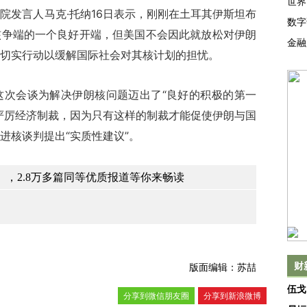
世界
院发言人马克·托纳16日表示，刚刚在土耳其伊斯坦布
数字
核争端的一个良好开端，但美国不会因此就放松对伊朗
金融
切实行动以缓解国际社会对其核计划的担忧。
会谈为解决伊朗核问题迈出了“良好的积极的第一
严厉经济制裁，因为只有这样的制裁才能促使伊朗与国
进核谈判提出“实质性建议”。
，2.8万多篇同等优质报道等你来畅读
财
版面编辑：苏喆
伍戈
分享到微信朋友圈
分享到新浪微博