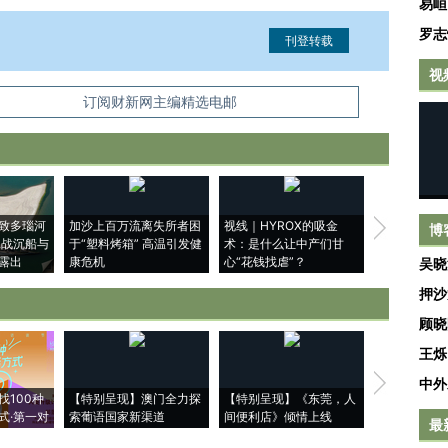
易峘
罗志
视
信息。经确认即可刊登转载。
订阅财新网主编精选电邮
致多瑙河
加沙上百万流离失所者困
视线｜HYROX的吸金
马航飞行员
博
二战沉船与
于“塑料烤箱” 高温引发健
术：是什么让中产们甘
粒摇头丸 尿
露出
康危机
心“花钱找虐”？
毒品
吴晓
押沙
顾晓
王烁
【推广】走
中外
找100种
【特别呈现】澳门全力探
【特别呈现】《东莞，人
会，让数智科
式·第一对
索葡语国家新渠道
间便利店》倾情上线
业
最