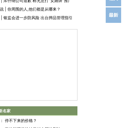
|
库什纳公司道歉 称无意打"女婿牌"推广
说
|
你周围的人,他们都是从哪来？
|
银监会进一步防风险 出台押品管理指引
新名家
：
停不下来的价格？