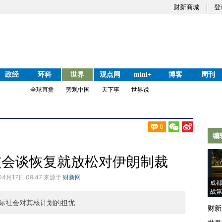
财新商城
登
政经
环科
世界
观点网
mini+
博客
周刊
全球直播
旁观中国
天下事
世界说
0
编
核会谈恢复就放松对伊朗制裁
04月17日 09:47 来源于
财新网
成都
战第
际社会对其核计划的担忧
财新