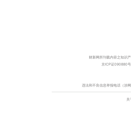
财新网所刊载内容之知识产
京ICP证090880号
违法和不良信息举报电话（涉网络暴力有
关