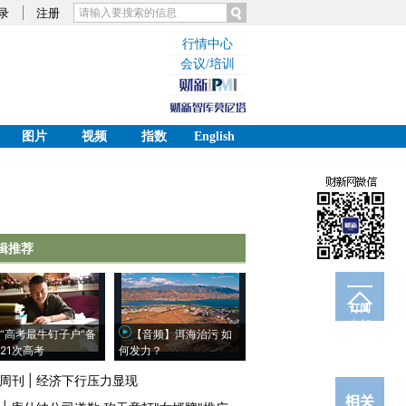
录
注册
行情中心
会议/培训
图片
视频
指数
English
辑推荐
订阅
电邮
“高考最牛钉子户”备
【音频】洱海治污 如
21次高考
何发力？
周刊
|
经济下行压力显现