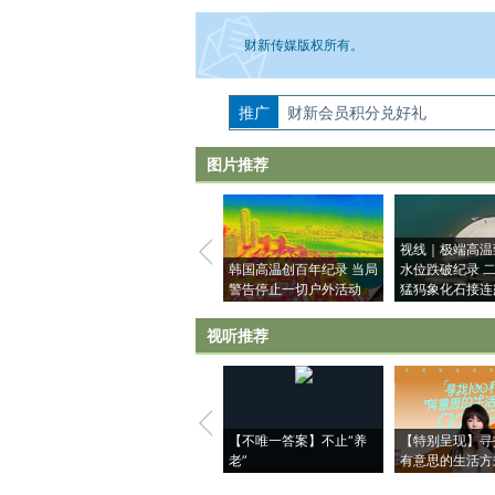
财新传媒版权所有。
推广
如需刊登转载请点击右侧按钮，提交相关
财新会员积分兑好礼
图片推荐
视线｜极端高温
韩国高温创百年纪录 当局
水位跌破纪录 
警告停止一切户外活动
猛犸象化石接连
视听推荐
【不唯一答案】不止“养
【特别呈现】寻
老”
有意思的生活方