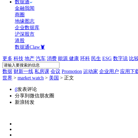
数据通
金融我闻
商圈
地缘图志
企业数据库
沪深股市
港股
数据通Claw🦞
更多
科技
地产
汽车
消费
能源
健康
环科
民生
ESG
数字说
比
数据
财新一线
私房课
会议
Promotion
运动家
企业用户
应用下
世界
>
market watch
>
美国
>
正文
0
发表评论
分享到微信朋友圈
新浪转发