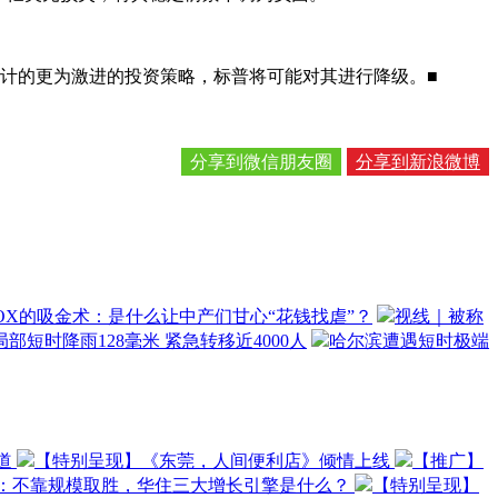
计的更为激进的投资策略，标普将可能对其进行降级。■
分享到微信朋友圈
分享到新浪微博
OX的吸金术：是什么让中产们甘心“花钱找虐”？
视线｜被称
部短时降雨128毫米 紧急转移近4000人
哈尔滨遭遇短时极端
道
【特别呈现】《东莞，人间便利店》倾情上线
【推广】
O：不靠规模取胜，华住三大增长引擎是什么？
【特别呈现】