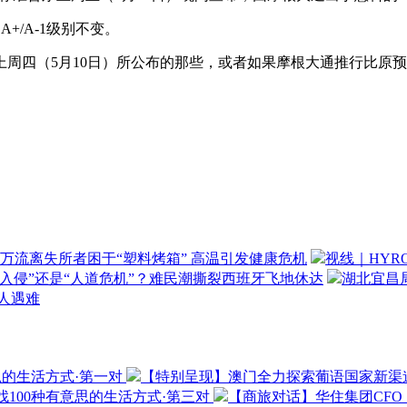
/A-1级别不变。
四（5月10日）所公布的那些，或者如果摩根大通推行比原预
万流离失所者困于“塑料烤箱” 高温引发健康危机
视线｜HYR
“入侵”还是“人道危机”？难民潮撕裂西班牙飞地休达
湖北宜昌局
3人遇难
思的生活方式·第一对
【特别呈现】澳门全力探索葡语国家新渠
100种有意思的生活方式·第三对
【商旅对话】华住集团CF