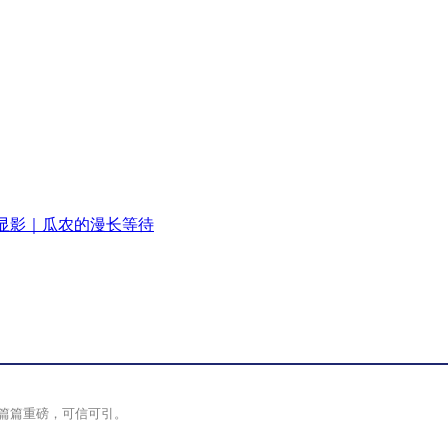
显影｜瓜农的漫长等待
篇篇重磅，可信可引。