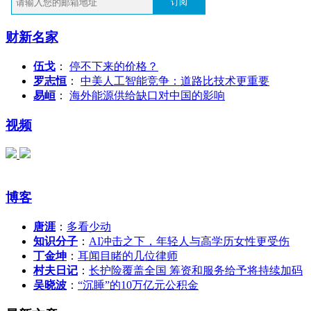
订阅
财新名家
伍戈
：
停不下来的价格？
罗志恒
：
中美人工智能竞争：道路比技术更重要
易峘
：
海外能源供给缺口对中国的影响
视频
博客
唐涯
：
多看少动
知识分子
：
AI冲击之下，年轻人与高学历女性更受伤
丁金坤
：
耳闻目睹的几位律师
村夫日记
：
长护险覆盖全国 筹资和服务给予将持续加码
吴晓波
：
“沉睡”的10万亿元公积金