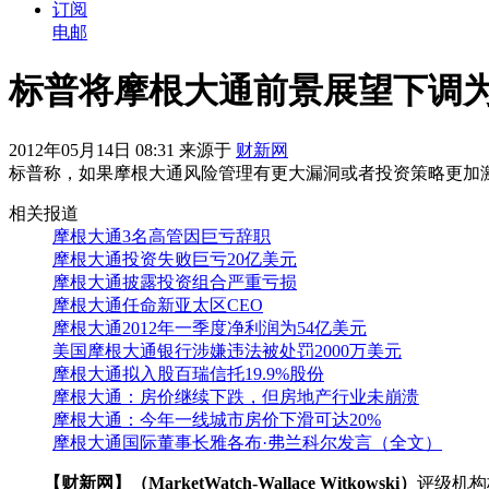
订阅
电邮
标普将摩根大通前景展望下调
2012年05月14日 08:31 来源于
财新网
标普称，如果摩根大通风险管理有更大漏洞或者投资策略更加
相关报道
摩根大通3名高管因巨亏辞职
摩根大通投资失败巨亏20亿美元
摩根大通披露投资组合严重亏损
摩根大通任命新亚太区CEO
摩根大通2012年一季度净利润为54亿美元
美国摩根大通银行涉嫌违法被处罚2000万美元
摩根大通拟入股百瑞信托19.9%股份
摩根大通：房价继续下跌，但房地产行业未崩溃
摩根大通：今年一线城市房价下滑可达20%
摩根大通国际董事长雅各布·弗兰科尔发言（全文）
【财新网】（MarketWatch-Wallace Witkowski）
评级机构