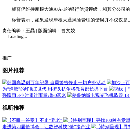
标普仍维持摩根大通A/A-1的银行信贷评级，和其分公司的A+
标普表示，如果发现摩根大通风险管理的错误并不仅仅是上周
责任编辑：王晶 | 版面编辑：曹文姣
Loading...
推广
图片推荐
韩国高温创百年纪录 当局警告停止一切户外活动
加沙上百
为“蟑螂”的印度Z世代 用街头抗争将教育部长拱下台
视线｜
强降雨 3小时累计雨量超80毫米
秘鲁纳斯卡观光飞机坠毁 1
视听推荐
【不唯一答案】不止“养老”
【特别呈现】寻找100种有意
走进第四届链博会，让数智科技“链”接产业
【特别呈现】寻找