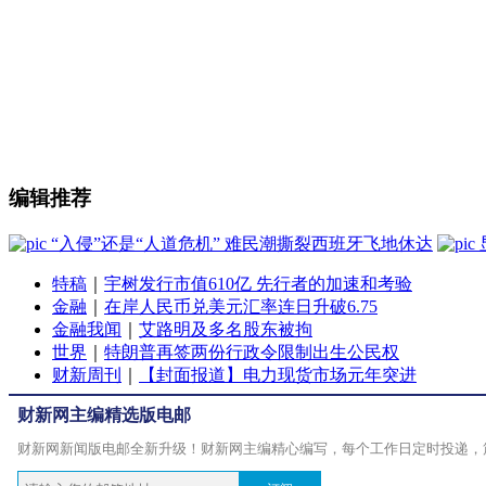
编辑推荐
“入侵”还是“人道危机” 难民潮撕裂西班牙飞地休达
特稿
｜
宇树发行市值610亿 先行者的加速和考验
金融
｜
在岸人民币兑美元汇率连日升破6.75
金融我闻
｜
艾路明及多名股东被拘
世界
｜
特朗普再签两份行政令限制出生公民权
财新周刊
｜
【封面报道】电力现货市场元年突进
财新网主编精选版电邮
财新网新闻版电邮全新升级！财新网主编精心编写，每个工作日定时投递，