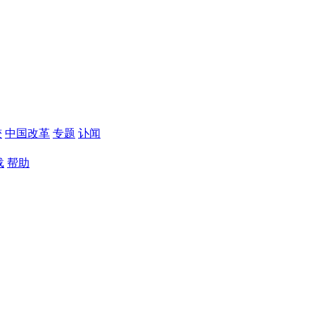
较
中国改革
专题
讣闻
载
帮助