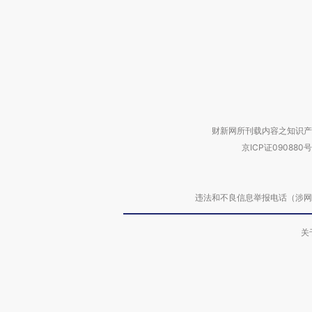
财新网所刊载内容之知识产
京ICP证090880号
违法和不良信息举报电话（涉网络暴力有
关