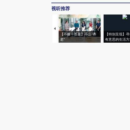
视听推荐
【不唯一答案】不止“养
【特别呈现】寻
老”
有意思的生活方