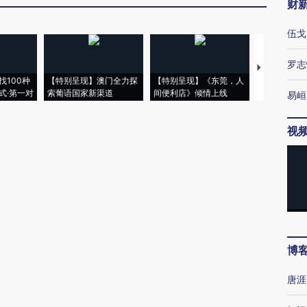
财
伍戈
罗志
【推广】走
找100种
【特别呈现】澳门全力探
【特别呈现】《东莞，人
会，让数智科
式·第一对
索葡语国家新渠道
间便利店》倾情上线
业
易峘
视
博
唐涯