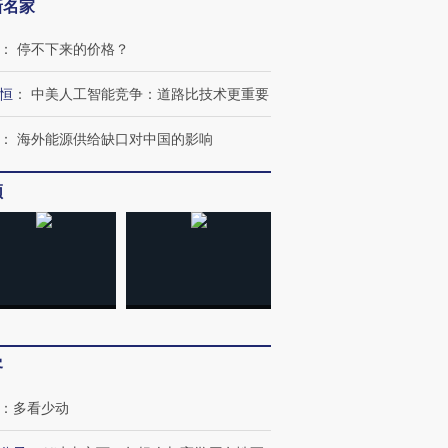
新名家
：
停不下来的价格？
恒
：
中美人工智能竞争：道路比技术更重要
进第四届链博
【商旅对话】华住集团
技“链”接产
【特别呈现】寻找100种
CFO：不靠规模取胜，华
【特别呈
有意思的生活方式·第三对
住三大增长引擎是什么？
有意思的
：
海外能源供给缺口对中国的影响
频
客
：
多看少动