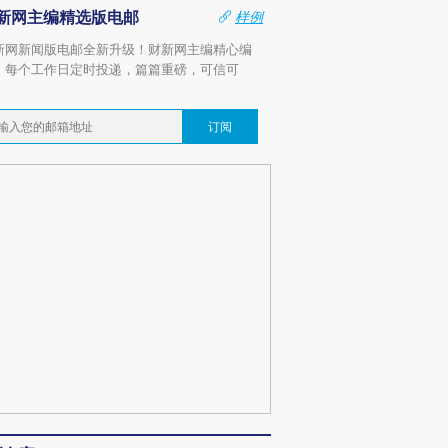
新网主编精选版电邮
样例
新网新闻版电邮全新升级！财新网主编精心编
，每个工作日定时投递，篇篇重磅，可信可
。
订阅
跨国走私7万
视线｜被称为“蟑螂”的印
视线｜“入侵”还是“人道危
检体内含3种
度Z世代 用街头抗争将教
机”？难民潮撕裂西班牙
秘鲁纳斯
育部长拱下台
飞地休达
13人遇难