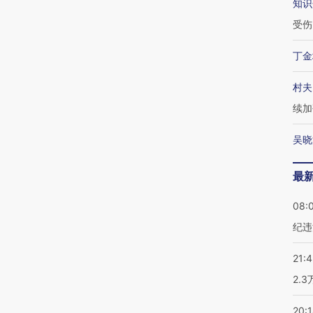
知识
受伤
丁金
村夫
续加
吴晓
最
08:
纪违
21:
2.
20: