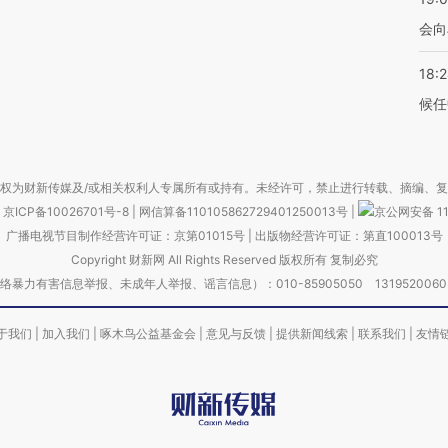
会向
18:
候任
权为财新传媒及/或相关权利人专属所有或持有。未经许可，禁止进行转载、摘编、
京ICP备10026701号-8
|
网信算备110105862729401250013号
|
京公网安备 11
广播电视节目制作经营许可证：京第01015号
|
出版物经营许可证：第直100013号
Copyright 财新网 All Rights Reserved 版权所有 复制必究
害信息举报、未成年人举报、谣言信息）：010-85905050 13195200605 举报邮
于我们
|
加入我们
|
啄木鸟公益基金会
|
意见与反馈
|
提供新闻线索
|
联系我们
|
友情