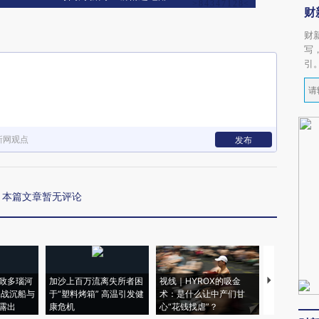
财
财
写
引
新网观点
发布
本篇文章暂无评论
致多瑙河
加沙上百万流离失所者困
视线｜HYROX的吸金
马航飞行员
二战沉船与
于“塑料烤箱” 高温引发健
术：是什么让中产们甘
粒摇头丸 尿
露出
康危机
心“花钱找虐”？
毒品