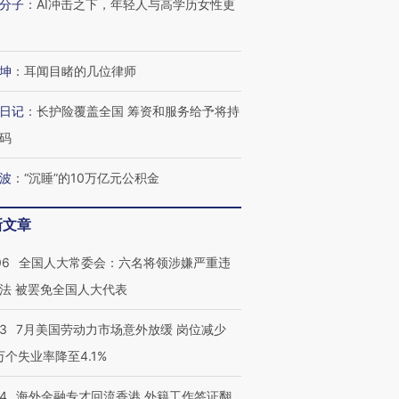
分子
：
AI冲击之下，年轻人与高学历女性更
坤
：
耳闻目睹的几位律师
日记
：
长护险覆盖全国 筹资和服务给予将持
码
波
：
“沉睡”的10万亿元公积金
新文章
06
全国人大常委会：六名将领涉嫌严重违
法 被罢免全国人大代表
43
7月美国劳动力市场意外放缓 岗位减少
3万个失业率降至4.1%
14
海外金融专才回流香港 外籍工作签证翻