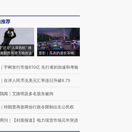
辑推荐
侵”还是“人道危机” 难
撕裂西班牙飞地休达
显影｜瓜农的漫长等待
｜
宇树发行市值610亿 先行者的加速和考验
｜
在岸人民币兑美元汇率连日升破6.75
我闻
｜
艾路明及多名股东被拘
｜
特朗普再签两份行政令限制出生公民权
周刊
｜
【封面报道】电力现货市场元年突进