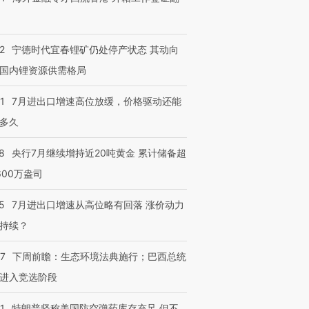
2
宁德时代宜春锂矿仍处停产状态 其动向
国内锂资源供需格局
1
7月进出口增速高位放缓，价格驱动还能
多久
8
央行7月继续增持近20吨黄金 累计储备超
600万盎司
5
7月进出口增速从高位略有回落 涨价动力
持续？
07
下周前瞻：生态环境法典施行；巴西总统
进入竞选阶段
1
特朗普坚称美国防空弹药库存充足 但不