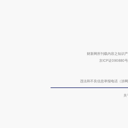
财新网所刊载内容之知识产
京ICP证090880号
违法和不良信息举报电话（涉网络暴力有
关