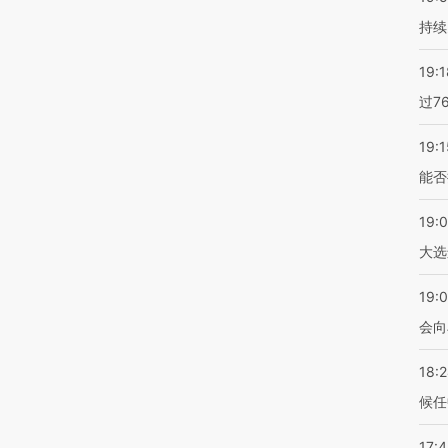
持续
19:1
过7
19:1
能否
19:
大选
19:0
会向
18:
候任
17: