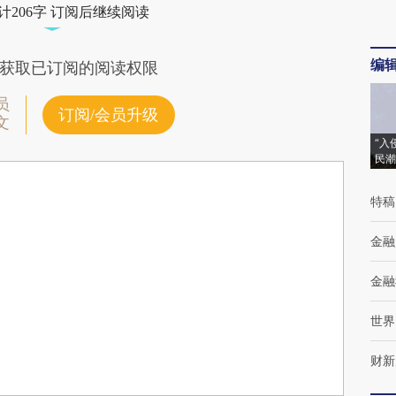
计206字 订阅后继续阅读
编
获取已订阅的阅读权限
员
订阅/会员升级
文
“入
民潮
特稿
金融
金融
世界
财新