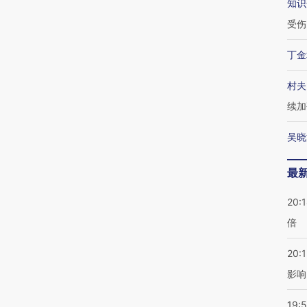
知识
受伤
丁金
村夫
续加
吴晓
最
20:
倍
20:1
影响
19:5