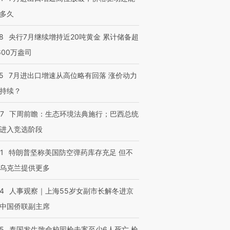
多久
8
央行7月继续增持近20吨黄金 累计储备超
600万盎司
5
7月进出口增速从高位略有回落 涨价动力
持续？
07
下周前瞻：生态环境法典施行；巴西总统
进入竞选阶段
1
特朗普坚称美国防空弹药库存充足 但不
乌克兰提供更多
24
人事观察｜上海55岁女副市长解冬进京
中国侨联副主席
45
泰国发生致命校园枪击案至少6人死亡 枪