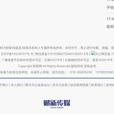
手祖
17:
提前
权为财新传媒及/或相关权利人专属所有或持有。未经许可，禁止进行转载、摘编、
京ICP备10026701号-8
|
网信算备110105862729401250013号
|
京公网安备 11
广播电视节目制作经营许可证：京第01015号
|
出版物经营许可证：第直100013号
Copyright 财新网 All Rights Reserved 版权所有 复制必究
害信息举报、未成年人举报、谣言信息）：010-85905050 13195200605 举报邮
于我们
|
加入我们
|
啄木鸟公益基金会
|
意见与反馈
|
提供新闻线索
|
联系我们
|
友情