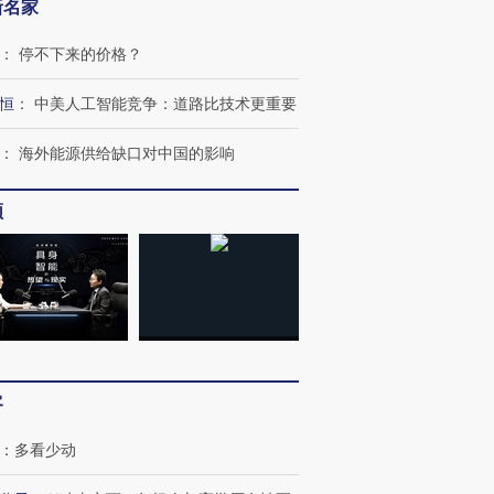
新名家
：
停不下来的价格？
跨国走私7万
视线｜被称为“蟑螂”的印
视线｜“入侵”还是“人道危
恒
：
中美人工智能竞争：道路比技术更重要
检体内含3种
度Z世代 用街头抗争将教
机”？难民潮撕裂西班牙
秘鲁纳斯
育部长拱下台
飞地休达
13人遇难
：
海外能源供给缺口对中国的影响
频
进第四届链博
【商旅对话】华住集团
技“链”接产
【特别呈现】寻找100种
CFO：不靠规模取胜，华
【特别呈
有意思的生活方式·第三对
住三大增长引擎是什么？
有意思的
客
：
多看少动