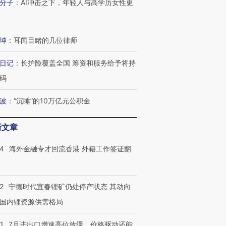
分子
：
AI冲击之下，年轻人与高学历女性更
坤
：
耳闻目睹的几位律师
日记
：
长护险覆盖全国 筹资和服务给予将持
码
波
：
“沉睡”的10万亿元公积金
新文章
14
海外金融专才回流香港 外籍工作签证翻
2
宁德时代宜春锂矿仍处停产状态 其动向
国内锂资源供需格局
1
7月进出口增速高位放缓，价格驱动还能