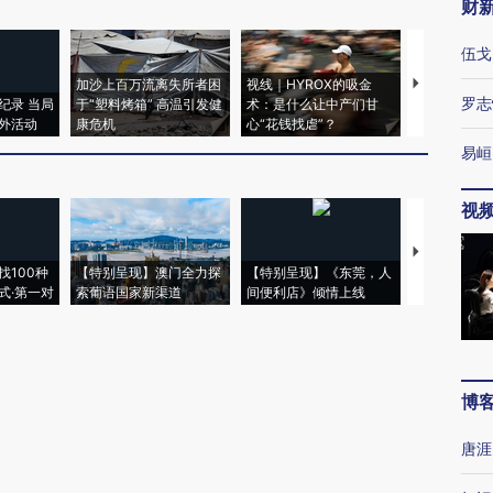
财
伍戈
加沙上百万流离失所者困
视线｜HYROX的吸金
马航飞行员
罗志
纪录 当局
于“塑料烤箱” 高温引发健
术：是什么让中产们甘
粒摇头丸 尿
外活动
康危机
心“花钱找虐”？
毒品
易峘
视
【推广】走
找100种
【特别呈现】澳门全力探
【特别呈现】《东莞，人
会，让数智科
式·第一对
索葡语国家新渠道
间便利店》倾情上线
业
博
唐涯