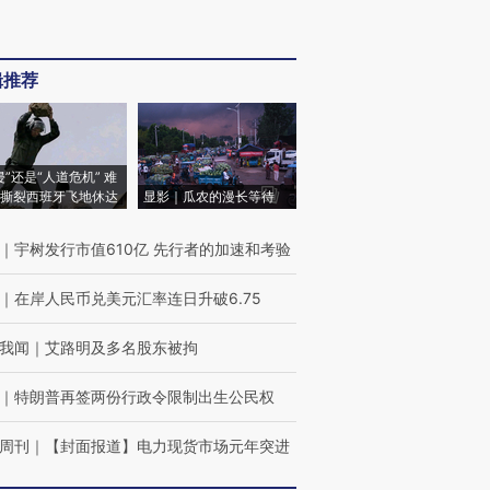
辑推荐
侵”还是“人道危机” 难
撕裂西班牙飞地休达
显影｜瓜农的漫长等待
｜
宇树发行市值610亿 先行者的加速和考验
｜
在岸人民币兑美元汇率连日升破6.75
我闻
｜
艾路明及多名股东被拘
｜
特朗普再签两份行政令限制出生公民权
周刊
｜
【封面报道】电力现货市场元年突进