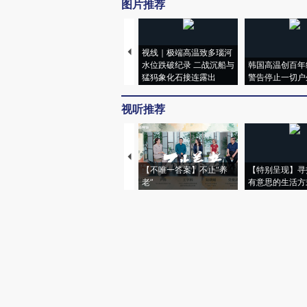
图片推荐
视线｜极端高温致多瑙河
水位跌破纪录 二战沉船与
韩国高温创百年
猛犸象化石接连露出
警告停止一切户
视听推荐
【不唯一答案】不止“养
【特别呈现】寻
老”
有意思的生活方