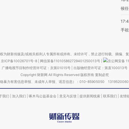
候任
17:
手祖
权为财新传媒及/或相关权利人专属所有或持有。未经许可，禁止进行转载、摘编、
京ICP备10026701号-8
|
网信算备110105862729401250013号
|
京公网安备 11
广播电视节目制作经营许可证：京第01015号
|
出版物经营许可证：第直100013号
Copyright 财新网 All Rights Reserved 版权所有 复制必究
害信息举报、未成年人举报、谣言信息）：010-85905050 13195200605 举报邮
于我们
|
加入我们
|
啄木鸟公益基金会
|
意见与反馈
|
提供新闻线索
|
联系我们
|
友情