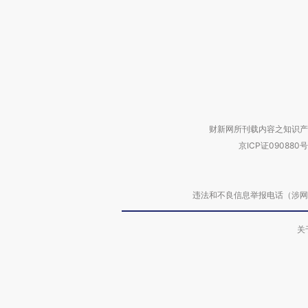
财新网所刊载内容之知识产
京ICP证090880号
违法和不良信息举报电话（涉网络暴力有
关