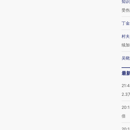
知识
受伤
丁金
村夫
续加
吴晓
最
21:
2.
20:
倍
20:1