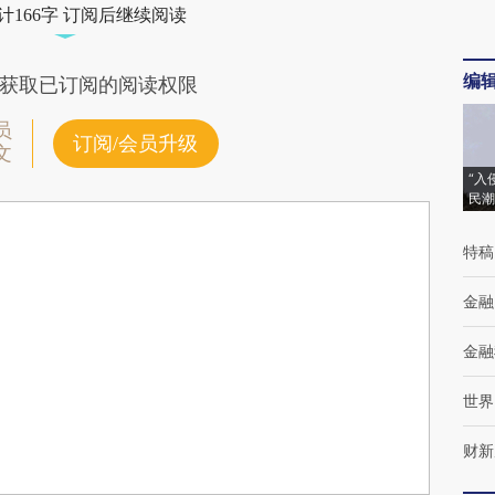
计166字 订阅后继续阅读
编
获取已订阅的阅读权限
员
订阅/会员升级
文
“入
民潮
特稿
金融
金融
世界
财新