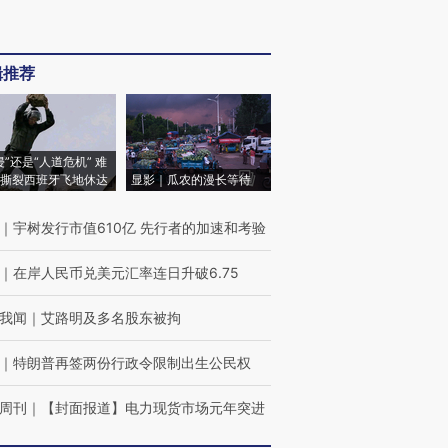
辑推荐
侵”还是“人道危机” 难
撕裂西班牙飞地休达
显影｜瓜农的漫长等待
｜
宇树发行市值610亿 先行者的加速和考验
｜
在岸人民币兑美元汇率连日升破6.75
我闻
｜
艾路明及多名股东被拘
｜
特朗普再签两份行政令限制出生公民权
周刊
｜
【封面报道】电力现货市场元年突进