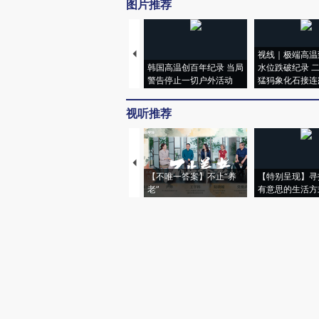
图片推荐
视线｜极端高温
韩国高温创百年纪录 当局
水位跌破纪录 
警告停止一切户外活动
猛犸象化石接连
视听推荐
【不唯一答案】不止“养
【特别呈现】寻
老”
有意思的生活方