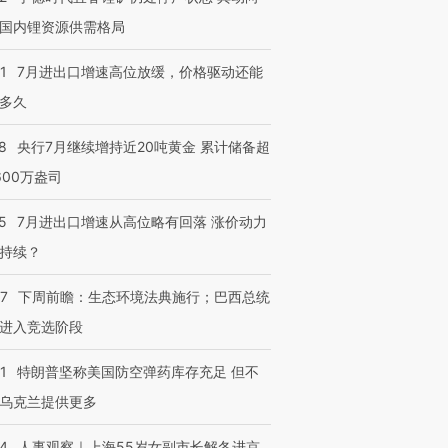
国内锂资源供需格局
1
7月进出口增速高位放缓，价格驱动还能
多久
8
央行7月继续增持近20吨黄金 累计储备超
600万盎司
5
7月进出口增速从高位略有回落 涨价动力
持续？
07
下周前瞻：生态环境法典施行；巴西总统
进入竞选阶段
1
特朗普坚称美国防空弹药库存充足 但不
乌克兰提供更多
24
人事观察｜上海55岁女副市长解冬进京