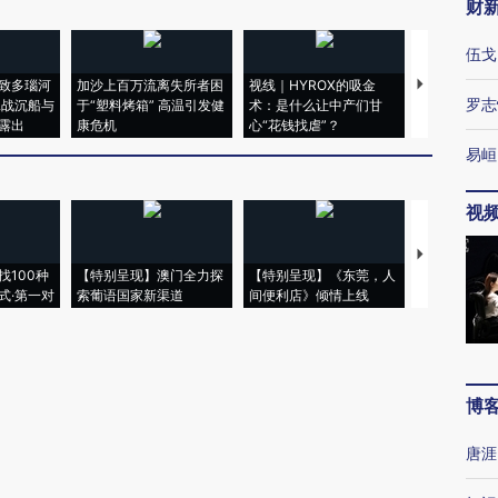
财
伍戈
致多瑙河
加沙上百万流离失所者困
视线｜HYROX的吸金
马航飞行员
罗志
二战沉船与
于“塑料烤箱” 高温引发健
术：是什么让中产们甘
粒摇头丸 尿
露出
康危机
心“花钱找虐”？
毒品
易峘
视
【推广】走
找100种
【特别呈现】澳门全力探
【特别呈现】《东莞，人
会，让数智科
式·第一对
索葡语国家新渠道
间便利店》倾情上线
业
博
唐涯