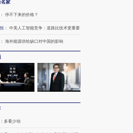
新名家
：
停不下来的价格？
跨国走私7万
视线｜被称为“蟑螂”的印
视线｜“入侵”还是“人道危
恒
：
中美人工智能竞争：道路比技术更重要
检体内含3种
度Z世代 用街头抗争将教
机”？难民潮撕裂西班牙
秘鲁纳斯
育部长拱下台
飞地休达
13人遇难
：
海外能源供给缺口对中国的影响
频
进第四届链博
【商旅对话】华住集团
技“链”接产
【特别呈现】寻找100种
CFO：不靠规模取胜，华
【特别呈
有意思的生活方式·第三对
住三大增长引擎是什么？
有意思的
客
：
多看少动