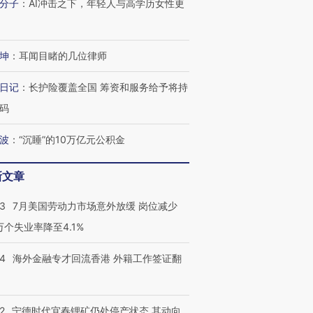
分子
：
AI冲击之下，年轻人与高学历女性更
坤
：
耳闻目睹的几位律师
日记
：
长护险覆盖全国 筹资和服务给予将持
码
波
：
“沉睡”的10万亿元公积金
新文章
43
7月美国劳动力市场意外放缓 岗位减少
3万个失业率降至4.1%
14
海外金融专才回流香港 外籍工作签证翻
2
宁德时代宜春锂矿仍处停产状态 其动向