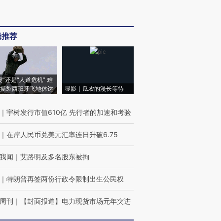
辑推荐
侵”还是“人道危机” 难
撕裂西班牙飞地休达
显影｜瓜农的漫长等待
｜
宇树发行市值610亿 先行者的加速和考验
｜
在岸人民币兑美元汇率连日升破6.75
我闻
｜
艾路明及多名股东被拘
｜
特朗普再签两份行政令限制出生公民权
周刊
｜
【封面报道】电力现货市场元年突进