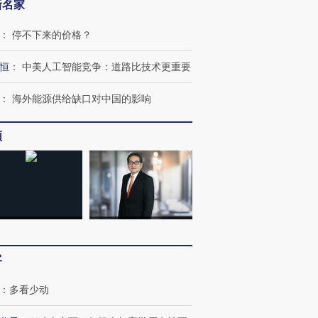
新名家
：
停不下来的价格？
恒
：
中美人工智能竞争：道路比技术更重要
：
海外能源供给缺口对中国的影响
跨国走私7万
视线｜被称为“蟑螂”的印
视线｜“入侵”还是“人道危
检体内含3种
度Z世代 用街头抗争将教
机”？难民潮撕裂西班牙
秘鲁纳斯
育部长拱下台
飞地休达
13人遇难
频
进第四届链博
【商旅对话】华住集团
技“链”接产
【特别呈现】寻找100种
CFO：不靠规模取胜，华
【特别呈
有意思的生活方式·第三对
住三大增长引擎是什么？
有意思的
客
：
多看少动