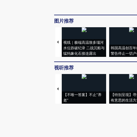
图片推荐
视线｜极端高温致多瑙河
水位跌破纪录 二战沉船与
韩国高温创百年
猛犸象化石接连露出
警告停止一切户
视听推荐
【不唯一答案】不止“养
【特别呈现】寻
老”
有意思的生活方