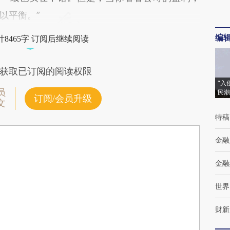
以平衡。”
编
8465字 订阅后继续阅读
获取已订阅的阅读权限
“入
员
民潮
订阅/会员升级
文
特稿
金融
金融
世界
财新