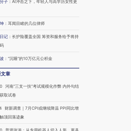
分子
：
AI冲击之下，年轻人与高学历女性更
坤
：
耳闻目睹的几位律师
日记
：
长护险覆盖全国 筹资和服务给予将持
码
波
：
“沉睡”的10万亿元公积金
新文章
40
河南“三支一扶”考试规模化作弊 内外勾结
获取试卷
4
财新调查｜7月CPI或继续降温 PPI同比增
触顶回落迹象
00
普渡张涛：从专用机器人切入人形，更具