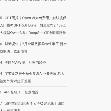
55
GPT周报｜Open AI为免费用户默认提供
入门模型GPT-5.6 Luna；阿里发布2.4万亿
大模型Qwen3.8；DeepSeek宣布即将涨价
46
财新调查｜7月金融数据季节性承压 新增
或取决于政府债券
44
美国的AI投资、利率与经济
44
字节跳动开全员会复盘AI业务进展 称大
被海外竞对拉开差距
1
AI不是镜子，是蒸馏器
07
因严重违纪违法 李云泽被罢免第十四届
人大代表职务