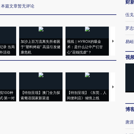
财
本篇文章暂无评论
伍戈
罗志
易峘
加沙上百万流离失所者困
视线｜HYROX的吸金
马航飞行员
纪录 当局
于“塑料烤箱” 高温引发健
术：是什么让中产们甘
粒摇头丸 尿
外活动
康危机
心“花钱找虐”？
毒品
视
【推广】走
找100种
【特别呈现】澳门全力探
【特别呈现】《东莞，人
会，让数智科
式·第一对
索葡语国家新渠道
间便利店》倾情上线
业
博
唐涯