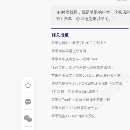
“有时候我想，我是苹果的粉丝，这家店
的工资单，心里还是难以平衡。”
相关报道
苹果全新iPad将于7月20日在华上市
苹果商标再遇侵权官司
苹果今年或将发布小尺寸iPad
江苏雪豹日化诉苹果侵犯商标权索赔50万
苹果向唯冠支付6000万美元 iPad商标案和解
智能电视众生相：PC和家电企业试图卡位苹果
6月21日：苹果维修如此霸道？
苹果与TomTom签署全球地图数据协议
苹果举行2012全球开发者大会
苹果预告iOS 6移动操作系统