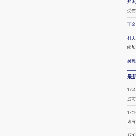
知识
受伤
丁金
村夫
续加
吴晓
最
17:
提前
17:1
速有
17: