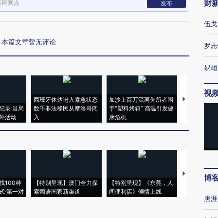
财
新网观点
发布
伍戈
本篇文章暂无评论
罗志
易峘
视
西班牙休达进入紧急状态
加沙上百万流离失所者困
视线｜HYR
纪录 当局
数千非法移民从摩洛哥闯
于“塑料烤箱” 高温引发健
术：是什么
外活动
入
康危机
心“花钱找虐
【推广】走
博
找100种
【特别呈现】澳门全力探
【特别呈现】《东莞，人
会，让数智科
式·第一对
索葡语国家新渠道
间便利店》倾情上线
业
唐涯