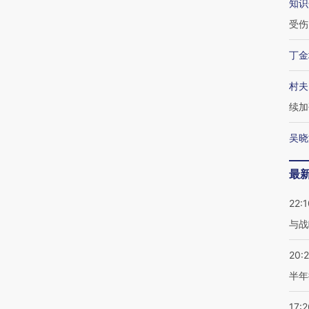
知识
受伤
丁金
村夫
续加
吴晓
最
22:1
与战
20:
半年
17:2