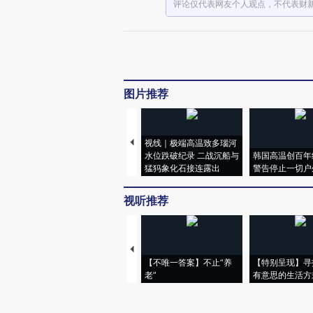
评论仅代表网友个人观点，不代表财
图片推荐
视线｜极端高温致多瑙河
水位跌破纪录 二战沉船与
韩国高温创百年
猛犸象化石接连露出
警告停止一切户
视听推荐
【不唯一答案】不止“养
【特别呈现】寻
老”
有意思的生活方