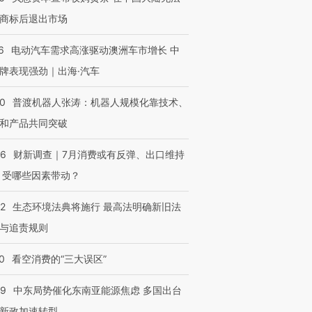
商标后退出市场
6
电动汽车需求高涨驱动澳洲车市增长 中
牌表现强劲｜出海·汽车
00
普渡机器人张涛：机器人规模化靠技术、
和产品共同突破
56
财新调查｜7月消费或有反弹、出口维持
 受哪些因素带动？
42
生态环境法典将施行 最高法明确新旧法
与追责规则
0
看空消费的“三大误区”
59
中东局势催化东南亚能源焦虑 多国出台
新政加速转型