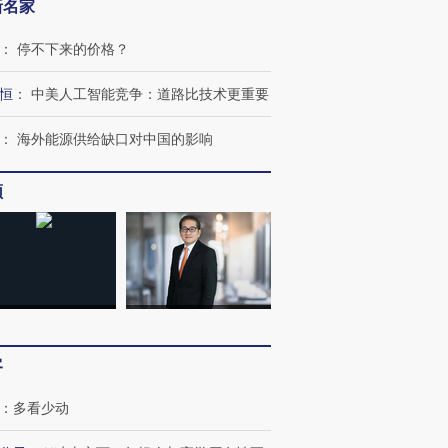
新名家
：
停不下来的价格？
恒
：
中美人工智能竞争：道路比技术更重要
：
海外能源供给缺口对中国的影响
频
OX的吸金
马航飞行员跨国走私7万
视线｜被称为“蟑螂”的印
让中产们甘
粒摇头丸 尿检体内含3种
度Z世代 用街头抗争将教
秘鲁纳斯
”？
毒品
育部长拱下台
13人遇难
进第四届链博
【商旅对话】华住集团
客
技“链”接产
【特别呈现】寻找100种
CFO：不靠规模取胜，华
【特别呈
有意思的生活方式·第三对
住三大增长引擎是什么？
有意思的
：
多看少动