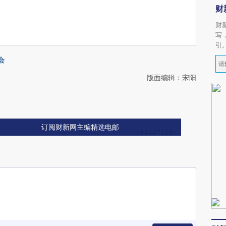
财
财
写
引
会
版面编辑：宋阳
订阅财新网主编精选电邮