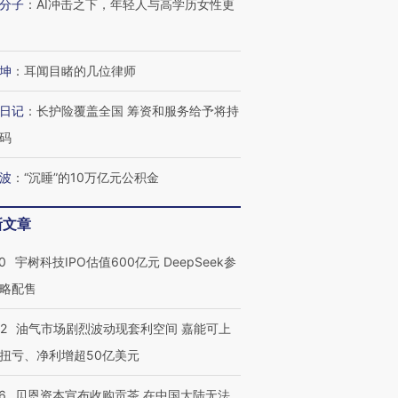
分子
：
AI冲击之下，年轻人与高学历女性更
坤
：
耳闻目睹的几位律师
日记
：
长护险覆盖全国 筹资和服务给予将持
码
波
：
“沉睡”的10万亿元公积金
新文章
0
宇树科技IPO估值600亿元 DeepSeek参
略配售
22
油气市场剧烈波动现套利空间 嘉能可上
扭亏、净利增超50亿美元
6
贝恩资本宣布收购贡茶 在中国大陆无法