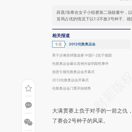
薛晨/张希在女子小组赛第二场较量中，以
首局占优的情况下以1:2不敌3号种子、
相关报道
专题
2012伦敦奥运会
男子沙滩排球预选赛 中国1-2负于德国
伦敦奥运会爆出首例兴奋剂阳性事件
创意引领伦敦奥运会开幕式
2012伦敦奥运会开幕式
伦敦奥运会门票开始销售
大满贯赛上负于对手的一箭之仇
了赛会2号种子的风采。