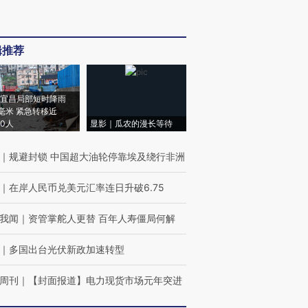
辑推荐
宜昌局部短时降雨
8毫米 紧急转移近
00人
显影｜瓜农的漫长等待
｜
规避封锁 中国超大油轮停靠埃及绕行非洲
｜
在岸人民币兑美元汇率连日升破6.75
我闻
｜
资管掌舵人更替 百年人寿僵局何解
｜
多国出台光伏新政加速转型
周刊
｜
【封面报道】电力现货市场元年突进