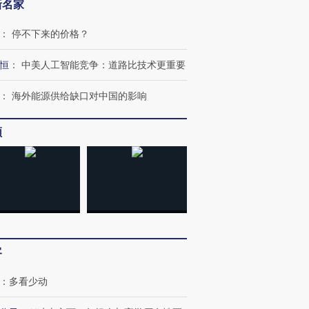
新名家
：
停不下来的价格？
OX的吸金
马航飞行员跨国走私7万
视线｜被称为“蟑螂”的印
恒
：
中美人工智能竞争：道路比技术更重要
让中产们甘
粒摇头丸 尿检体内含3种
度Z世代 用街头抗争将教
秘鲁纳斯
”？
毒品
育部长拱下台
13人遇难
：
海外能源供给缺口对中国的影响
频
进第四届链博
【商旅对话】华住集团
技“链”接产
【特别呈现】寻找100种
CFO：不靠规模取胜，华
【特别呈
有意思的生活方式·第三对
住三大增长引擎是什么？
有意思的
客
：
多看少动