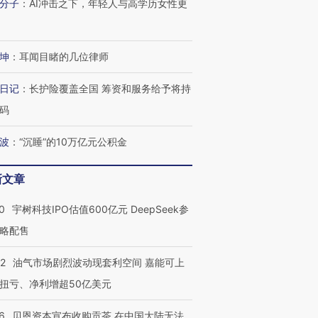
分子
：
AI冲击之下，年轻人与高学历女性更
坤
：
耳闻目睹的几位律师
日记
：
长护险覆盖全国 筹资和服务给予将持
码
波
：
“沉睡”的10万亿元公积金
新文章
0
宇树科技IPO估值600亿元 DeepSeek参
略配售
22
油气市场剧烈波动现套利空间 嘉能可上
扭亏、净利增超50亿美元
6
贝恩资本宣布收购贡茶 在中国大陆无法