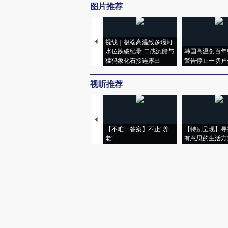
图片推荐
视线｜极端高温致多瑙河
水位跌破纪录 二战沉船与
韩国高温创百年
猛犸象化石接连露出
警告停止一切户
视听推荐
【不唯一答案】不止“养
【特别呈现】寻
老”
有意思的生活方