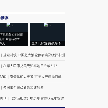
辑推荐
宜昌局部短时降雨
8毫米 紧急转移近
00人
显影｜瓜农的漫长等待
｜
规避封锁 中国超大油轮停靠埃及绕行非洲
｜
在岸人民币兑美元汇率连日升破6.75
我闻
｜
资管掌舵人更替 百年人寿僵局何解
｜
多国出台光伏新政加速转型
周刊
｜
【封面报道】电力现货市场元年突进