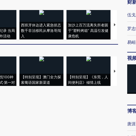
财
伍戈
西班牙休达进入紧急状态
加沙上百万流离失所者困
视线｜HYR
罗志
纪录 当局
数千非法移民从摩洛哥闯
于“塑料烤箱” 高温引发健
术：是什么
外活动
入
康危机
心“花钱找虐
易峘
视
【推广】走
找100种
【特别呈现】澳门全力探
【特别呈现】《东莞，人
会，让数智科
式·第一对
索葡语国家新渠道
间便利店》倾情上线
业
博
唐涯