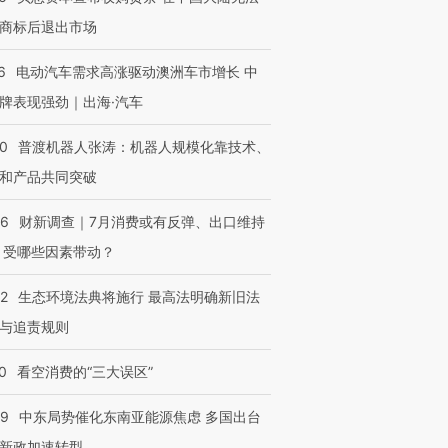
商标后退出市场
6
电动汽车需求高涨驱动澳洲车市增长 中
牌表现强劲｜出海·汽车
00
普渡机器人张涛：机器人规模化靠技术、
和产品共同突破
56
财新调查｜7月消费或有反弹、出口维持
 受哪些因素带动？
42
生态环境法典将施行 最高法明确新旧法
与追责规则
0
看空消费的“三大误区”
59
中东局势催化东南亚能源焦虑 多国出台
新政加速转型