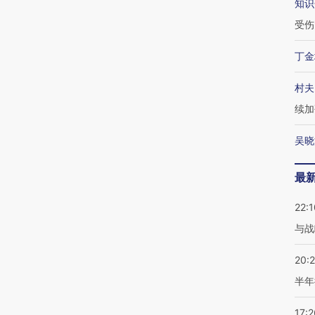
知识
受伤
丁金
村夫
续加
吴晓
最
22:1
与战
20:
半年
17:2