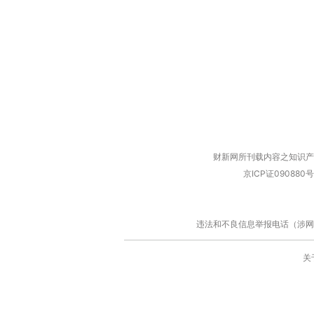
财新网所刊载内容之知识产
京ICP证090880号
违法和不良信息举报电话（涉网络暴力有
关