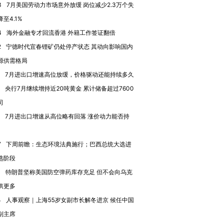
技“链”接产
【特别呈现】寻找100种
CFO：不靠规模取胜，华
【特别呈
3
7月美国劳动力市场意外放缓 岗位减少2.3万个失
有意思的生活方式·第三对
住三大增长引擎是什么？
有意思的
至4.1%
4
海外金融专才回流香港 外籍工作签证翻倍
2
宁德时代宜春锂矿仍处停产状态 其动向影响国内
源供需格局
7月进出口增速高位放缓，价格驱动还能持续多久
央行7月继续增持近20吨黄金 累计储备超过7600
司
7月进出口增速从高位略有回落 涨价动力能否持
7
下周前瞻：生态环境法典施行；巴西总统大选进
选阶段
1
特朗普坚称美国防空弹药库存充足 但不会向乌克
供更多
4
人事观察｜上海55岁女副市长解冬进京 候任中国
副主席