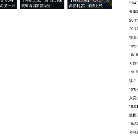
找100种
【特别呈现】澳门全力探
【特别呈现】《东莞，人
会，让数智科
21:4
式·第一对
索葡语国家新渠道
间便利店》倾情上线
业
业率降
20:1
20:1
锂资
19:51
19:18
万盎
19:15
续？
19:0
入竞
19:0
兰提
18:2
侨联