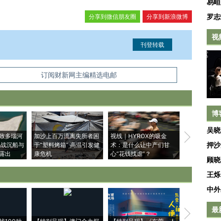
易峘
罗志
分享到微信朋友圈
分享到新浪微博
视
信息。经确认即可刊登转载。
订阅财新网主编精选电邮
博
吴晓
致多瑙河
加沙上百万流离失所者困
视线｜HYROX的吸金
马航飞行员
押沙
二战沉船与
于“塑料烤箱” 高温引发健
术：是什么让中产们甘
粒摇头丸 尿
露出
康危机
心“花钱找虐”？
毒品
顾晓
王烁
中外
最
【推广】走