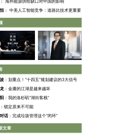
：
海外能源供给缺口对中国的影响
恒
：
中美人工智能竞争：道路比技术更重要
频
客
波
：
划重点！“十四五”规划建议的3大信号
跨国走私7万
视线｜被称为“蟑螂”的印
视线｜“入侵”还是“人道危
龙
：
金庸的江湖是越来越坏
检体内含3种
度Z世代 用街头抗争将教
机”？难民潮撕裂西班牙
秘鲁纳斯
育部长拱下台
飞地休达
13人遇难
阳
：
我的洛杉矶“湖街客栈”
：
锁定原来不可能
对话
：
完成垃圾管理这个“闭环”
新文章
进第四届链博
【商旅对话】华住集团