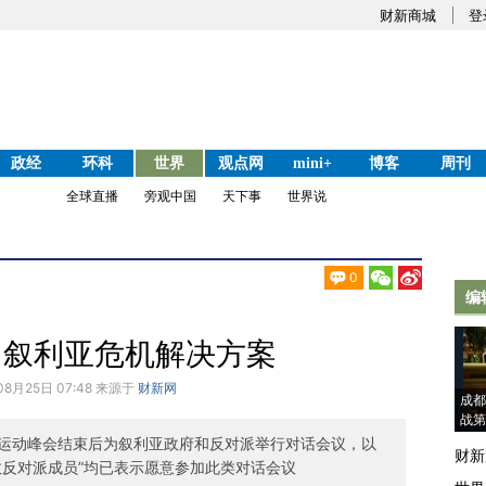
财新商城
登
政经
环科
世界
观点网
mini+
博客
周刊
全球直播
旁观中国
天下事
世界说
0
编
出叙利亚危机解决方案
08月25日 07:48 来源于
财新网
成都
战第
运动峰会结束后为叙利亚政府和反对派举行对话会议，以
财新
数反对派成员”均已表示愿意参加此类对话会议