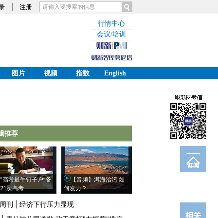
录
注册
行情中心
会议/培训
图片
视频
指数
English
辑推荐
订阅
电邮
“高考最牛钉子户”备
【音频】洱海治污 如
21次高考
何发力？
周刊
|
经济下行压力显现