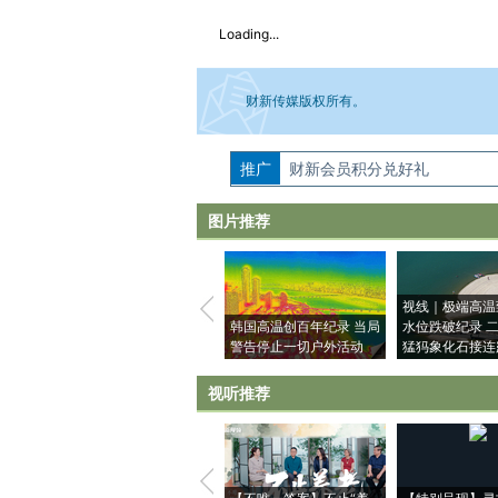
Loading...
财新传媒版权所有。
推广
如需刊登转载请点击右侧按钮，提交相关
财新会员积分兑好礼
图片推荐
视线｜极端高温
韩国高温创百年纪录 当局
水位跌破纪录 
警告停止一切户外活动
猛犸象化石接连
视听推荐