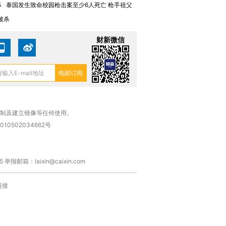
5
泰国发生致命校园枪击案至少6人死亡 枪手祖父
被杀
财新微信
复制及建立镜像等任何使用。
010502034662号
箱：laixin@caixin.com
链接