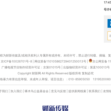
17:4
母亦
权为财新传媒及/或相关权利人专属所有或持有。未经许可，禁止进行转载、摘编、
京ICP备10026701号-8
|
网信算备110105862729401250013号
|
京公网安备 11
广播电视节目制作经营许可证：京第01015号
|
出版物经营许可证：第直100013号
Copyright 财新网 All Rights Reserved 版权所有 复制必究
害信息举报、未成年人举报、谣言信息）：010-85905050 13195200605 举报邮
于我们
|
加入我们
|
啄木鸟公益基金会
|
意见与反馈
|
提供新闻线索
|
联系我们
|
友情