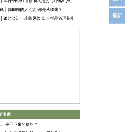
|
库什纳公司道歉 称无意打"女婿牌"推广
说
|
你周围的人,他们都是从哪来？
|
银监会进一步防风险 出台押品管理指引
新名家
：
停不下来的价格？