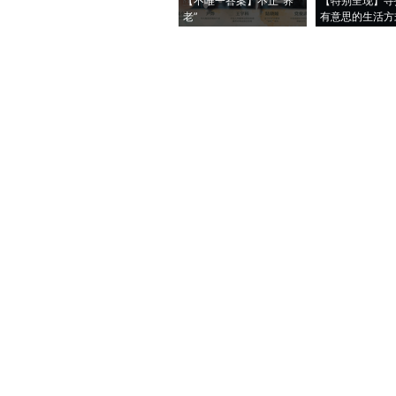
【不唯一答案】不止“养
【特别呈现】寻
老”
有意思的生活方