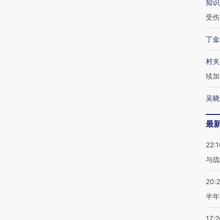
知识
受伤
丁金
村夫
续加
吴晓
最
22:1
与战
20:
半年
17:2