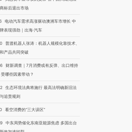
商标后退出市场
6
电动汽车需求高涨驱动澳洲车市增长 中
牌表现强劲｜出海·汽车
00
普渡机器人张涛：机器人规模化靠技术、
和产品共同突破
56
财新调查｜7月消费或有反弹、出口维持
 受哪些因素带动？
42
生态环境法典将施行 最高法明确新旧法
与追责规则
0
看空消费的“三大误区”
59
中东局势催化东南亚能源焦虑 多国出台
新政加速转型