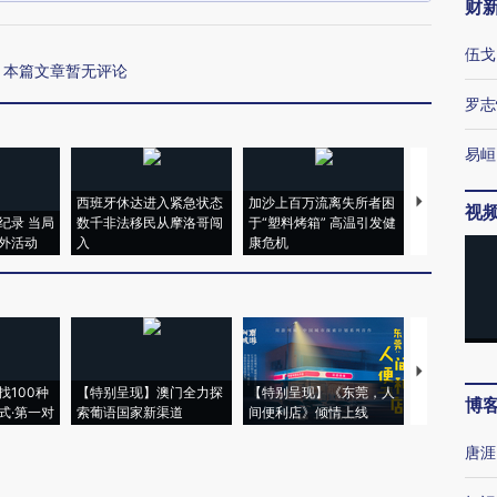
财
伍戈
本篇文章暂无评论
罗志
易峘
西班牙休达进入紧急状态
加沙上百万流离失所者困
视线｜HYR
视
纪录 当局
数千非法移民从摩洛哥闯
于“塑料烤箱” 高温引发健
术：是什么
外活动
入
康危机
心“花钱找虐
【推广】走
找100种
【特别呈现】澳门全力探
【特别呈现】《东莞，人
会，让数智科
博
式·第一对
索葡语国家新渠道
间便利店》倾情上线
业
唐涯