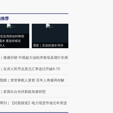
辑推荐
宜昌局部短时降雨
8毫米 紧急转移近
00人
显影｜瓜农的漫长等待
｜
规避封锁 中国超大油轮停靠埃及绕行非洲
｜
在岸人民币兑美元汇率连日升破6.75
我闻
｜
资管掌舵人更替 百年人寿僵局何解
｜
多国出台光伏新政加速转型
周刊
｜
【封面报道】电力现货市场元年突进