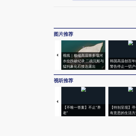
图片推荐
视线｜极端高温致多瑙河
水位跌破纪录 二战沉船与
韩国高温创百年
猛犸象化石接连露出
警告停止一切户
视听推荐
【不唯一答案】不止“养
【特别呈现】寻
老”
有意思的生活方