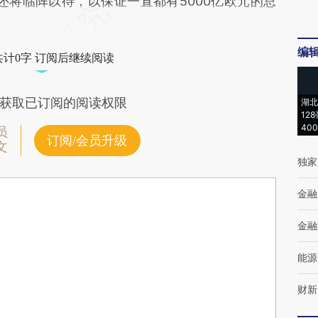
还将临阵以待，以保证一直都有5000亿欧元的总
编
共计0字 订阅后继续阅读
获取已订阅的阅读权限
湖北
12
40
员
订阅/会员升级
文
独家
金融
金融
能源
财新