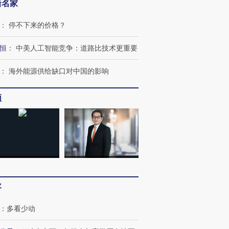
新名家
：
停不下来的价格？
恒
：
中美人工智能竞争：道路比技术更重要
：
海外能源供给缺口对中国的影响
OX的吸金
马航飞行员跨国走私7万
视线｜被称为“蟑螂”的印
频
让中产们甘
粒摇头丸 尿检体内含3种
度Z世代 用街头抗争将教
秘鲁纳斯
”？
毒品
育部长拱下台
13人遇难
进第四届链博
【商旅对话】华住集团
技“链”接产
【特别呈现】寻找100种
CFO：不靠规模取胜，华
【特别呈
客
有意思的生活方式·第三对
住三大增长引擎是什么？
有意思的
：
多看少动