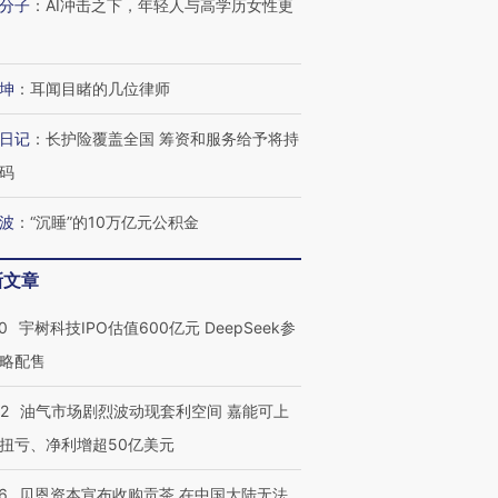
分子
：
AI冲击之下，年轻人与高学历女性更
坤
：
耳闻目睹的几位律师
日记
：
长护险覆盖全国 筹资和服务给予将持
码
波
：
“沉睡”的10万亿元公积金
新文章
0
宇树科技IPO估值600亿元 DeepSeek参
略配售
22
油气市场剧烈波动现套利空间 嘉能可上
扭亏、净利增超50亿美元
6
贝恩资本宣布收购贡茶 在中国大陆无法