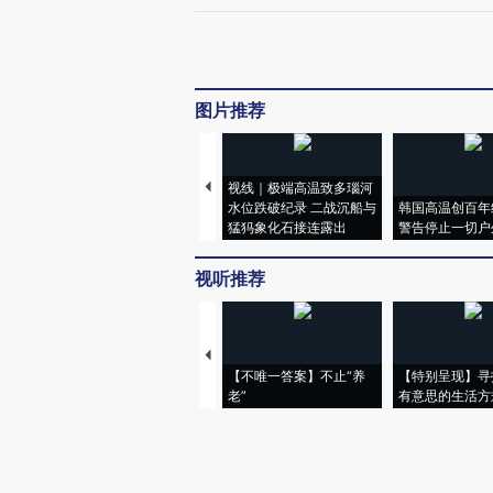
图片推荐
视线｜极端高温致多瑙河
水位跌破纪录 二战沉船与
韩国高温创百年
猛犸象化石接连露出
警告停止一切户
视听推荐
【不唯一答案】不止“养
【特别呈现】寻
老”
有意思的生活方