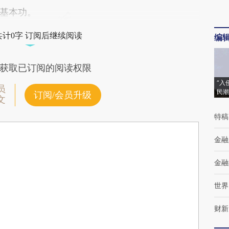
基本功。
共计0字 订阅后继续阅读
编
获取已订阅的阅读权限
“入
员
民潮
订阅/会员升级
文
特稿
金融
金融
世界
财新