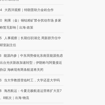
44
大西洋观察｜特朗普助力金砖合作
40
刚果（金）铜钴精矿禁令扰动市场 多家
称暂无影响 | 出海·政策
25
人事观察｜长期任职湖北 周新群升任中
研室副主任
3
能源内参｜中东局势催化东南亚能源焦虑
出台光伏新政加速转型；伊朗称与阿曼接近
协议 海峡现有两条航道将关闭
6
当大学教授变临时工，大学还是大学吗
8
海杰航运：今夏北极航道运营将扩大至7
、8航次｜出海·物流