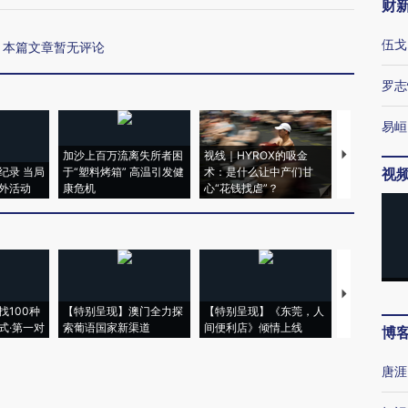
财
伍戈
本篇文章暂无评论
罗志
易峘
加沙上百万流离失所者困
视线｜HYROX的吸金
马航飞行员
纪录 当局
于“塑料烤箱” 高温引发健
术：是什么让中产们甘
粒摇头丸 尿
视
外活动
康危机
心“花钱找虐”？
毒品
【推广】走
找100种
【特别呈现】澳门全力探
【特别呈现】《东莞，人
会，让数智科
式·第一对
索葡语国家新渠道
间便利店》倾情上线
业
博
唐涯