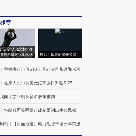
辑推荐
侵”还是“人道危机” 难
撕裂西班牙飞地休达
显影｜瓜农的漫长等待
｜
宇树发行市值610亿 先行者的加速和考验
｜
在岸人民币兑美元汇率连日升破6.75
我闻
｜
艾路明及多名股东被拘
｜
特朗普再签两份行政令限制出生公民权
周刊
｜
【封面报道】电力现货市场元年突进