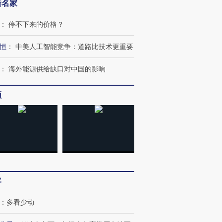
新名家
：
停不下来的价格？
恒
：
中美人工智能竞争：道路比技术更重要
：
海外能源供给缺口对中国的影响
跨国走私7万
视线｜被称为“蟑螂”的印
视线｜“入侵”还是“人道危
检体内含3种
频
度Z世代 用街头抗争将教
机”？难民潮撕裂西班牙
秘鲁纳斯
育部长拱下台
飞地休达
13人遇难
进第四届链博
【商旅对话】华住集团
技“链”接产
【特别呈现】寻找100种
CFO：不靠规模取胜，华
【特别呈
有意思的生活方式·第三对
住三大增长引擎是什么？
有意思的
客
：
多看少动