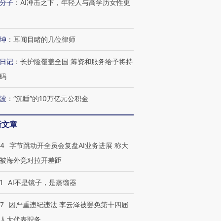
分子
：
AI冲击之下，年轻人与高学历女性更
坤
：
耳闻目睹的几位律师
日记
：
长护险覆盖全国 筹资和服务给予将持
码
波
：
“沉睡”的10万亿元公积金
新文章
44
字节跳动开全员会复盘AI业务进展 称大
被海外竞对拉开差距
1
AI不是镜子，是蒸馏器
07
因严重违纪违法 李云泽被罢免第十四届
人大代表职务