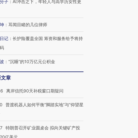
分子
：
AI冲击之下，年轻人与高学历女性更
坤
：
耳闻目睹的几位律师
日记
：
长护险覆盖全国 筹资和服务给予将持
码
波
：
“沉睡”的10万亿元公积金
新文章
46
离岸信托90天补税窗口期疑问
00
普渡机器人如何平衡“脚踏实地”与“仰望星
？
57
特朗普召开矿业圆桌会 拟向关键矿产投
20亿美元