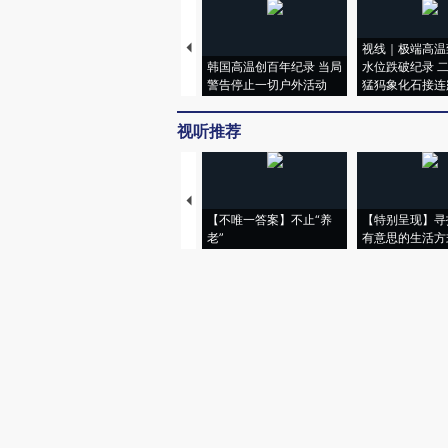
视线｜极端高温
韩国高温创百年纪录 当局
水位跌破纪录 
警告停止一切户外活动
猛犸象化石接连
视听推荐
【不唯一答案】不止“养
【特别呈现】寻
老”
有意思的生活方