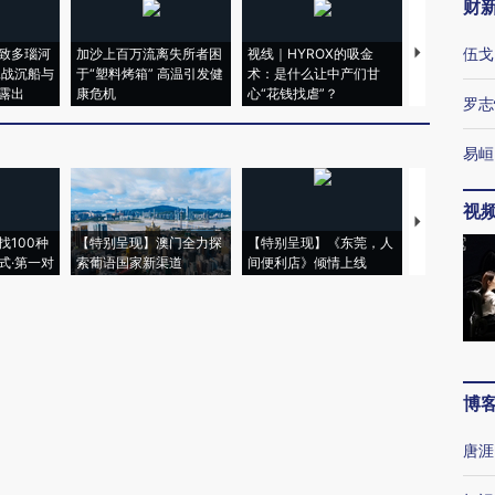
财
伍戈
致多瑙河
加沙上百万流离失所者困
视线｜HYROX的吸金
马航飞行员
二战沉船与
于“塑料烤箱” 高温引发健
术：是什么让中产们甘
粒摇头丸 尿
露出
康危机
心“花钱找虐”？
毒品
罗志
易峘
视
【推广】走
找100种
【特别呈现】澳门全力探
【特别呈现】《东莞，人
会，让数智科
式·第一对
索葡语国家新渠道
间便利店》倾情上线
业
博
唐涯