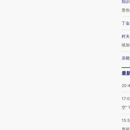
知识
受伤
丁金
村夫
续加
吴晓
最
20:
17:
空”
15:
资超