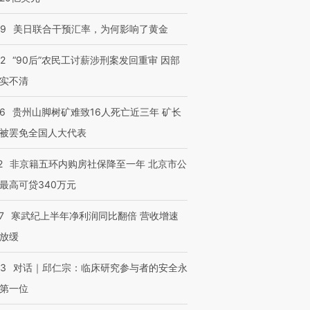
09
美日联合干预汇率，为何影响了黄金
32
“90后”农民工讨薪涉刑案发回重审 因部
实不清
36
贵州山脚树矿难致16人死亡近三年 矿长
被罢免全国人大代表
2
非京籍五环内购房社保降至一年 北京市公
最高可贷340万元
7
寒武纪上半年净利润同比翻倍 营收增速
放缓
53
对话｜邱仁宗：临床研究参与者的安全永
第一位