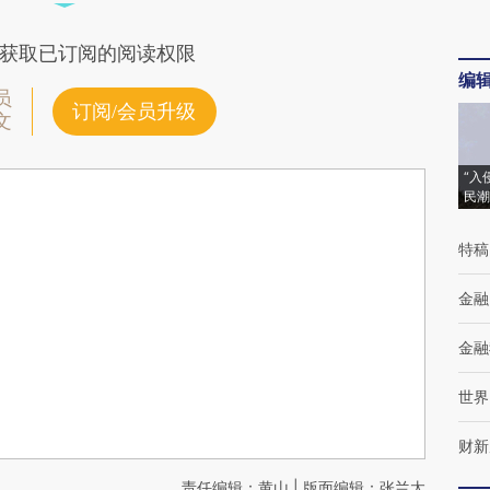
获取已订阅的阅读权限
编
员
订阅/会员升级
文
“入
民潮
特稿
金融
金融
世界
财新
责任编辑：黄山 | 版面编辑：张兰太