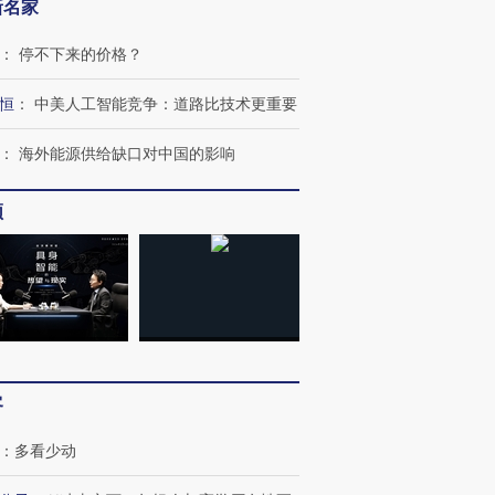
新名家
：
停不下来的价格？
跨国走私7万
视线｜被称为“蟑螂”的印
视线｜“入侵”还是“人道危
检体内含3种
度Z世代 用街头抗争将教
机”？难民潮撕裂西班牙
秘鲁纳斯
育部长拱下台
飞地休达
13人遇难
恒
：
中美人工智能竞争：道路比技术更重要
：
海外能源供给缺口对中国的影响
频
进第四届链博
【商旅对话】华住集团
技“链”接产
【特别呈现】寻找100种
CFO：不靠规模取胜，华
【特别呈
有意思的生活方式·第三对
住三大增长引擎是什么？
有意思的
客
：
多看少动