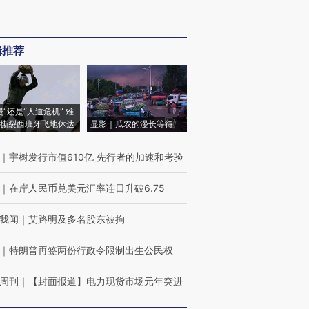
辑推荐
侵”还是“人道危机” 难
撕裂西班牙飞地休达
显影｜瓜农的漫长等待
｜
宇树发行市值610亿 先行者的加速和考验
｜
在岸人民币兑美元汇率连日升破6.75
我闻
｜
艾路明及多名股东被拘
｜
特朗普再签两份行政令限制出生公民权
周刊
｜
【封面报道】电力现货市场元年突进