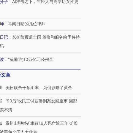
分子
：
AI冲击之下，年轻人与高学历女性更
坤
：
耳闻目睹的几位律师
日记
：
长护险覆盖全国 筹资和服务给予将持
码
波
：
“沉睡”的10万亿元公积金
新文章
09
美日联合干预汇率，为何影响了黄金
32
“90后”农民工讨薪涉刑案发回重审 因部
实不清
36
贵州山脚树矿难致16人死亡近三年 矿长
被罢免全国人大代表