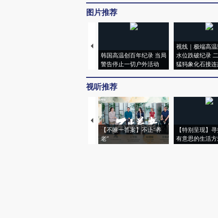
图片推荐
视线｜极端高温
韩国高温创百年纪录 当局
水位跌破纪录 
警告停止一切户外活动
猛犸象化石接连
视听推荐
【不唯一答案】不止“养
【特别呈现】寻
老”
有意思的生活方