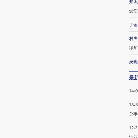
知识
受伤
丁金
村夫
续加
吴晓
最
14:
13:
分事
12:
涉罪