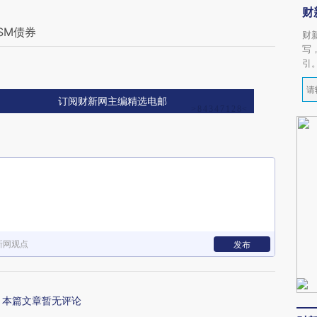
财
SM债券
财
写
判
引
订阅财新网主编精选电邮
新网观点
发布
本篇文章暂无评论