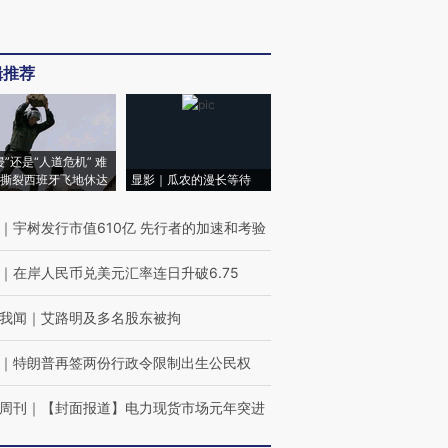
辑推荐
侵”还是“人道危机” 难
撕裂西班牙飞地休达
显影｜瓜农的漫长等待
｜
宇树发行市值610亿 先行者的加速和考验
｜
在岸人民币兑美元汇率连日升破6.75
我闻
｜
艾路明及多名股东被拘
｜
特朗普再签两份行政令限制出生公民权
周刊
｜
【封面报道】电力现货市场元年突进