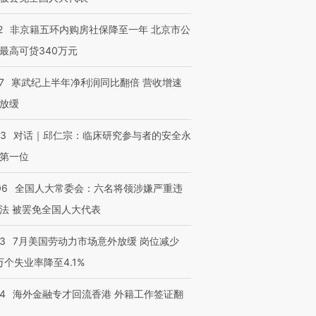
2
非京籍五环内购房社保降至一年 北京市公
最高可贷340万元
7
寒武纪上半年净利润同比翻倍 营收增速
放缓
53
对话｜邱仁宗：临床研究参与者的安全永
第一位
06
全国人大常委会：六名将领涉嫌严重违
法 被罢免全国人大代表
43
7月美国劳动力市场意外放缓 岗位减少
3万个失业率降至4.1%
14
海外金融专才回流香港 外籍工作签证翻