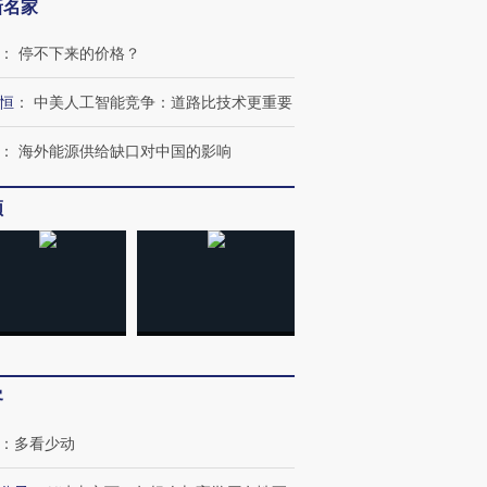
新名家
：
停不下来的价格？
恒
：
中美人工智能竞争：道路比技术更重要
跨国走私7万
视线｜被称为“蟑螂”的印
视线｜“入侵”还是“人道危
检体内含3种
度Z世代 用街头抗争将教
机”？难民潮撕裂西班牙
秘鲁纳斯
育部长拱下台
飞地休达
13人遇难
：
海外能源供给缺口对中国的影响
频
进第四届链博
【商旅对话】华住集团
技“链”接产
【特别呈现】寻找100种
CFO：不靠规模取胜，华
【特别呈
有意思的生活方式·第三对
住三大增长引擎是什么？
有意思的
客
：
多看少动