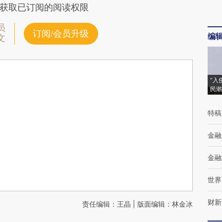
获取已订阅的阅读权限
员
订阅/会员升级
编
文
“入
民潮
特稿
金融
金融
世界
财新
责任编辑：王晶 | 版面编辑：林金冰