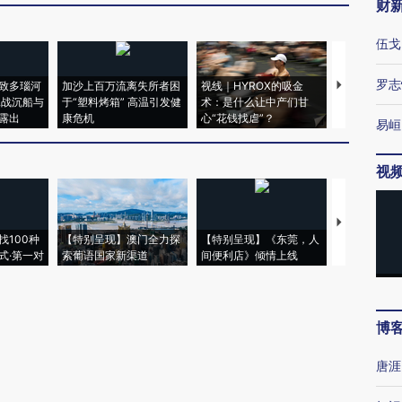
财
伍戈
罗志
致多瑙河
加沙上百万流离失所者困
视线｜HYROX的吸金
马航飞行员
二战沉船与
于“塑料烤箱” 高温引发健
术：是什么让中产们甘
粒摇头丸 尿
露出
康危机
心“花钱找虐”？
毒品
易峘
视
【推广】走
找100种
【特别呈现】澳门全力探
【特别呈现】《东莞，人
会，让数智科
式·第一对
索葡语国家新渠道
间便利店》倾情上线
业
博
唐涯