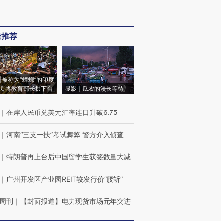
辑推荐
|被称为“蟑螂”的印度
代 将教育部长拱下台
显影｜瓜农的漫长等待
｜
在岸人民币兑美元汇率连日升破6.75
｜
河南“三支一扶”考试舞弊 警方介入侦查
｜
特朗普再上台后中国留学生获签数量大减
｜
广州开发区产业园REIT较发行价“腰斩”
周刊
｜
【封面报道】电力现货市场元年突进