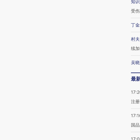
知识
受伤
丁金
村夫
续加
吴晓
最
17:2
注册
17:1
国品
17: