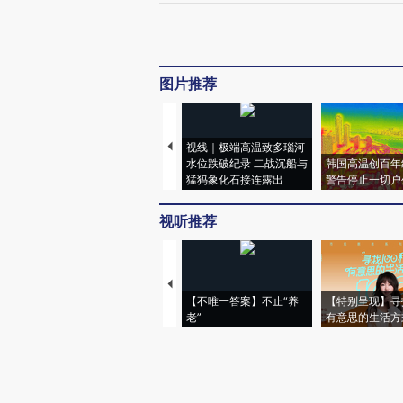
图片推荐
视线｜极端高温致多瑙河
水位跌破纪录 二战沉船与
韩国高温创百年
猛犸象化石接连露出
警告停止一切户
视听推荐
【不唯一答案】不止“养
【特别呈现】寻
老”
有意思的生活方