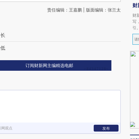
财
责任编辑：王嘉鹏 | 版面编辑：张兰太
财
写
引
行长
降低
订阅财新网主编精选电邮
新网观点
发布