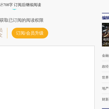
计708字 订阅后继续阅读
编
获取已订阅的阅读权限
员
订阅/会员升级
文
视线
Z世
金融
政经
世界
地产
财新