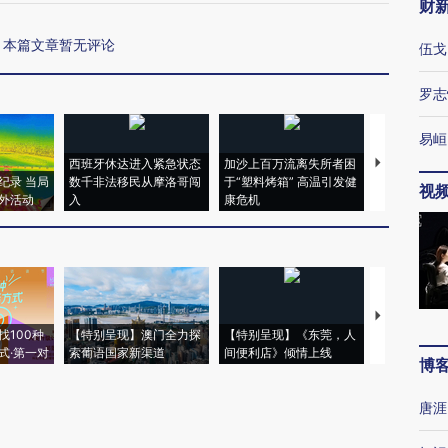
财
本篇文章暂无评论
伍戈
罗志
易峘
西班牙休达进入紧急状态
加沙上百万流离失所者困
视线｜HYR
纪录 当局
数千非法移民从摩洛哥闯
于“塑料烤箱” 高温引发健
术：是什么
视
外活动
入
康危机
心“花钱找虐
【推广】走
找100种
【特别呈现】澳门全力探
【特别呈现】《东莞，人
会，让数智科
式·第一对
索葡语国家新渠道
间便利店》倾情上线
业
博
唐涯