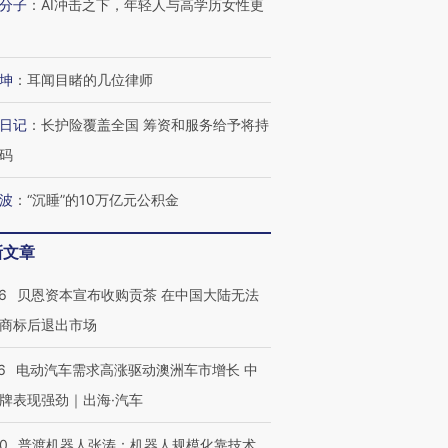
分子
：
AI冲击之下，年轻人与高学历女性更
坤
：
耳闻目睹的几位律师
日记
：
长护险覆盖全国 筹资和服务给予将持
码
波
：
“沉睡”的10万亿元公积金
新文章
6
贝恩资本宣布收购贡茶 在中国大陆无法
商标后退出市场
6
电动汽车需求高涨驱动澳洲车市增长 中
牌表现强劲｜出海·汽车
00
普渡机器人张涛：机器人规模化靠技术、