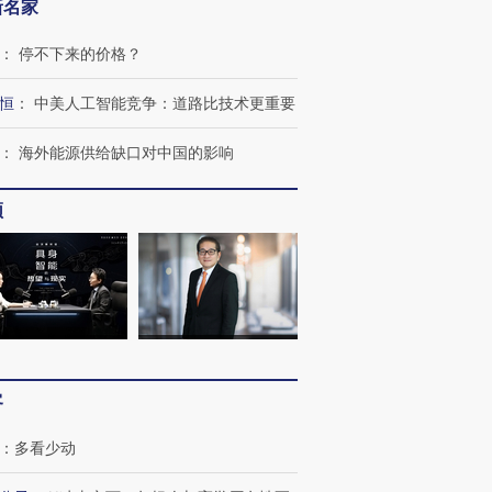
新名家
：
停不下来的价格？
恒
：
中美人工智能竞争：道路比技术更重要
：
海外能源供给缺口对中国的影响
OX的吸金
马航飞行员跨国走私7万
视线｜被称为“蟑螂”的印
让中产们甘
粒摇头丸 尿检体内含3种
度Z世代 用街头抗争将教
秘鲁纳斯
频
”？
毒品
育部长拱下台
13人遇难
进第四届链博
【商旅对话】华住集团
技“链”接产
【特别呈现】寻找100种
CFO：不靠规模取胜，华
【特别呈
有意思的生活方式·第三对
住三大增长引擎是什么？
有意思的
客
：
多看少动