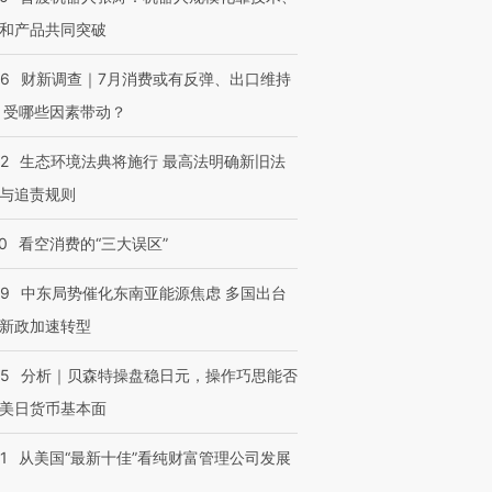
和产品共同突破
56
财新调查｜7月消费或有反弹、出口维持
 受哪些因素带动？
42
生态环境法典将施行 最高法明确新旧法
与追责规则
0
看空消费的“三大误区”
59
中东局势催化东南亚能源焦虑 多国出台
新政加速转型
05
分析｜贝森特操盘稳日元，操作巧思能否
美日货币基本面
1
从美国“最新十佳”看纯财富管理公司发展