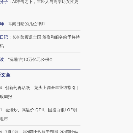
技“链”接产
【特别呈现】寻找100种
CFO：不靠规模取胜，华
【特别呈
分子
：
AI冲击之下，年轻人与高学历女性更
有意思的生活方式·第三对
住三大增长引擎是什么？
有意思的
坤
：
耳闻目睹的几位律师
日记
：
长护险覆盖全国 筹资和服务给予将持
码
波
：
“沉睡”的10万亿元公积金
新文章
4
创新药再活跃，龙头上调全年业绩指引｜
股周报
1
被爆炒、高溢价 QDII、国投白银LOF明
退市
4
7月CPI、PPI同比均低于预期 PPI同比结