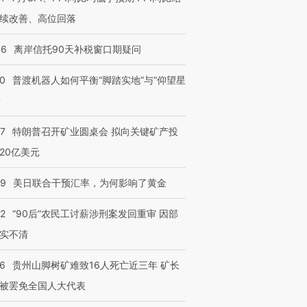
续改善、高位回落
46
离岸信托90天补税窗口期疑问
00
普渡机器人如何平衡“脚踏实地”与“仰望星
？
57
特朗普召开矿业圆桌会 拟向关键矿产投
20亿美元
09
美日联合干预汇率，为何影响了黄金
32
“90后”农民工讨薪涉刑案发回重审 因部
实不清
36
贵州山脚树矿难致16人死亡近三年 矿长
被罢免全国人大代表