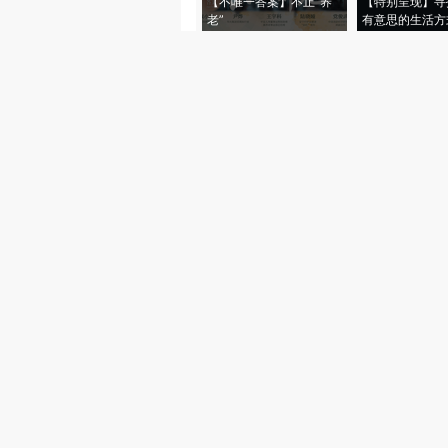
【不唯一答案】不止“养
【特别呈现】寻
老”
有意思的生活方