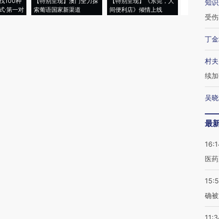
找100种
【特别呈现】澳门全力探
【特别呈现】《东莞，人
会，让数智科
知识
式·第一对
索葡语国家新渠道
间便利店》倾情上线
业
受伤
丁金
村夫
续加
吴晓
最
16:1
医药
15:5
确被
11:3