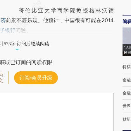
哥伦比亚大学商学院教授格林沃德
经济
前景不甚乐观。他预计，中国很有可能在2014
编
子银行
问题。
计533字 订阅后继续阅读
“入
民潮
获取已订阅的阅读权限
特稿
员
订阅/会员升级
金融
文
金融
世界
财新