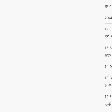
束持
20:
17:
空”
15:
资超
14:
13:
分事
12:
涉罪