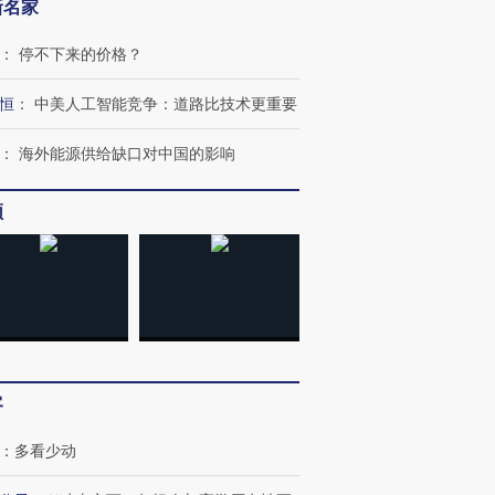
新名家
：
停不下来的价格？
恒
：
中美人工智能竞争：道路比技术更重要
：
海外能源供给缺口对中国的影响
频
”还是“人道危
湖北宜昌局部短时降雨
哈尔滨遭遇短时极端强降
撕裂西班牙
128毫米 紧急转移近
雨 3小时累计雨量超80毫
秘鲁纳斯
4000人
米
13人遇难
客
：
多看少动
进第四届链博
【商旅对话】华住集团