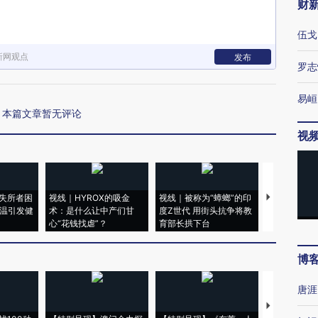
财
伍戈
新网观点
发布
罗志
易峘
本篇文章暂无评论
视
失所者困
视线｜HYROX的吸金
视线｜被称为“蟑螂”的印
视线｜“入侵
高温引发健
术：是什么让中产们甘
度Z世代 用街头抗争将教
机”？难民潮
心“花钱找虐”？
育部长拱下台
飞地休达
博
唐涯
【推广】走