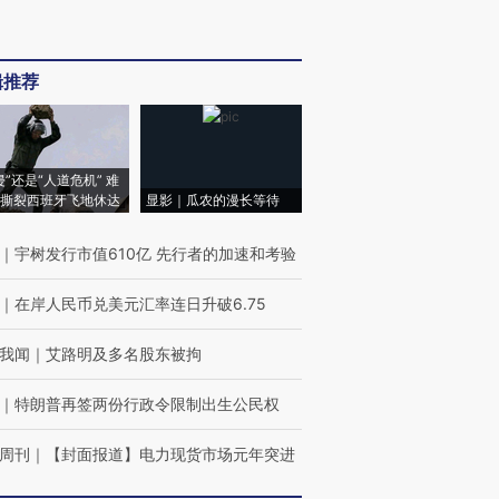
辑推荐
侵”还是“人道危机” 难
撕裂西班牙飞地休达
显影｜瓜农的漫长等待
｜
宇树发行市值610亿 先行者的加速和考验
｜
在岸人民币兑美元汇率连日升破6.75
我闻
｜
艾路明及多名股东被拘
｜
特朗普再签两份行政令限制出生公民权
周刊
｜
【封面报道】电力现货市场元年突进