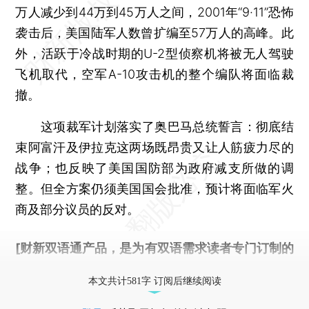
万人减少到44万到45万人之间，2001年“9·11”恐怖
袭击后，美国陆军人数曾扩编至57万人的高峰。此
外，活跃于冷战时期的U-2型侦察机将被无人驾驶
飞机取代，空军A-10攻击机的整个编队将面临裁
撤。
这项裁军计划落实了奥巴马总统誓言：彻底结
束阿富汗及伊拉克这两场既昂贵又让人筋疲力尽的
战争；也反映了美国国防部为政府减支所做的调
整。但全方案仍须美国国会批准，预计将面临军火
商及部分议员的反对。
[财新双语通产品，是为有双语需求读者专门订制的
优惠产品，
按此可享超值优惠订阅
。]
本文共计581字 订阅后继续阅读