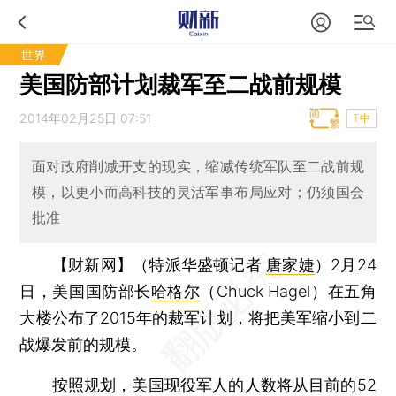
世界
美国防部计划裁军至二战前规模
2014年02月25日 07:51
T中
面对政府削减开支的现实，缩减传统军队至二战前规
模，以更小而高科技的灵活军事布局应对；仍须国会
批准
【财新网】（特派华盛顿记者
唐家婕
）
2月24
日，美国国防部长
哈格尔
（Chuck Hagel）在五角
大楼公布了2015年的裁军计划，将把美军缩小到二
战爆发前的规模。
按照规划，美国现役军人的人数将从目前的52