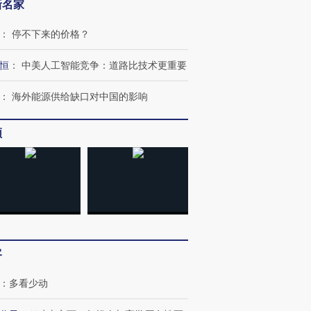
新名家
：
停不下来的价格？
恒
：
中美人工智能竞争：道路比技术更重要
：
海外能源供给缺口对中国的影响
频
客
：
多看少动