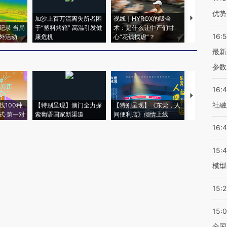
优势
加沙上百万流离失所者困
视线｜HYROX的吸金
马航飞行员
纪录 当局
于“塑料烤箱” 高温引发健
术：是什么让中产们甘
粒摇头丸 尿
16:
外活动
康危机
心“花钱找虐”？
毒品
最新
参数
16:
【推广】走
社融
找100种
【特别呈现】澳门全力探
【特别呈现】《东莞，人
会，让数智科
式·第一对
索葡语国家新渠道
间便利店》倾情上线
业
16:
15:
模型
15:2
15:
全国