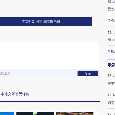
知识
受伤
丁金
订阅财新网主编精选电邮
村夫
续加
吴晓
最
新网观点
发布
17:
提前
本篇文章暂无评论
17:1
速有
17: