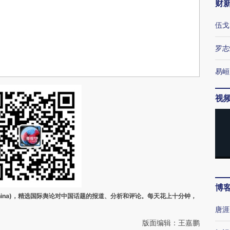
财
伍戈
罗志
易峘
视
博
ina)，精选国际舆论对中国话题的报道、分析和评论。每天花上十分钟，
唐涯
版面编辑：王嘉鹏