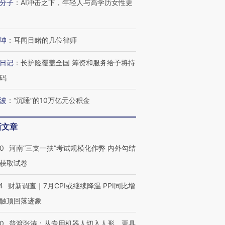
分子
：
AI冲击之下，年轻人与高学历女性更
坤
：
耳闻目睹的几位律师
日记
：
长护险覆盖全国 筹资和服务给予将持
码
波
：
“沉睡”的10万亿元公积金
新文章
40
河南“三支一扶”考试规模化作弊 内外勾结
获取试卷
4
财新调查｜7月CPI或继续降温 PPI同比增
触顶回落迹象
00
普渡张涛：从专用机器人切入人形，更具