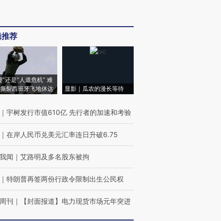
辑推荐
侵”还是“人道危机” 难
撕裂西班牙飞地休达
显影｜瓜农的漫长等待
｜
宇树发行市值610亿 先行者的加速和考验
｜
在岸人民币兑美元汇率连日升破6.75
我闻
｜
艾路明及多名股东被拘
｜
特朗普再签两份行政令限制出生公民权
周刊
｜
【封面报道】电力现货市场元年突进