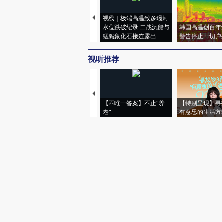
视线｜极端高温致多瑙河
水位跌破纪录 二战沉船与
韩国高温创百年
猛犸象化石接连露出
警告停止一切户
视听推荐
【不唯一答案】不止“养
【特别呈现】寻
老”
有意思的生活方