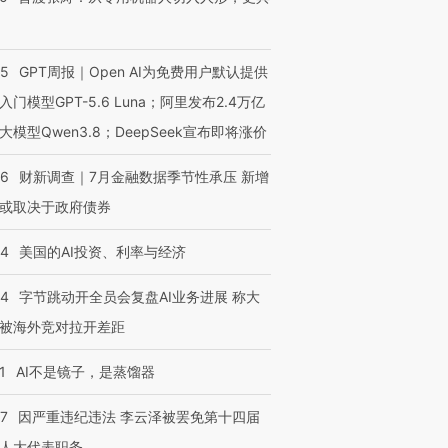
跨国走私7万
视线｜被称为“蟑螂”的印
视线｜“入侵”还是“人道危
检体内含3种
度Z世代 用街头抗争将教
机”？难民潮撕裂西班牙
秘鲁纳斯
55
GPT周报｜Open AI为免费用户默认提供
育部长拱下台
飞地休达
13人遇难
入门模型GPT-5.6 Luna；阿里发布2.4万亿
大模型Qwen3.8；DeepSeek宣布即将涨价
46
财新调查｜7月金融数据季节性承压 新增
进第四届链博
【商旅对话】华住集团
或取决于政府债券
技“链”接产
【特别呈现】寻找100种
CFO：不靠规模取胜，华
【特别呈
有意思的生活方式·第三对
住三大增长引擎是什么？
有意思的
44
美国的AI投资、利率与经济
44
字节跳动开全员会复盘AI业务进展 称大
被海外竞对拉开差距
1
AI不是镜子，是蒸馏器
07
因严重违纪违法 李云泽被罢免第十四届
人大代表职务