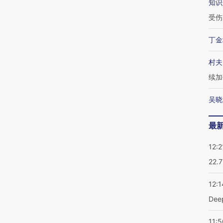
知识
受伤
丁金
村夫
续加
吴晓
最
12:2
22.
12:1
De
11:5