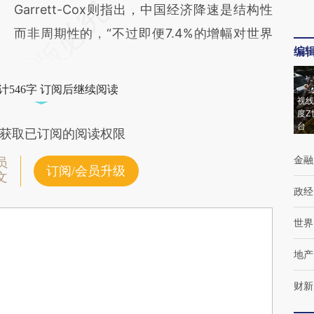
Garrett-Cox则指出，中国经济降速是结构性
而非周期性的，“不过即便7.4%的增幅对世界
编
计546字 订阅后继续阅读
视线
度Z
台
获取已订阅的阅读权限
金融
员
订阅/会员升级
文
政经
世界
地产
财新