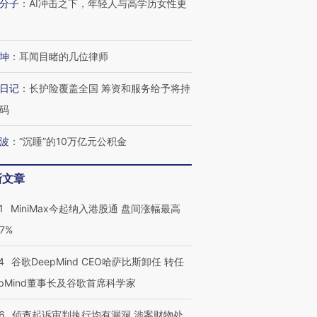
分子
：
AI冲击之下，年轻人与高学历女性更
坤
：
耳闻目睹的几位律师
日记
：
长护险覆盖全国 筹资和服务给予将持
码
波
：
“沉睡”的10万亿元公积金
新文章
1
MiniMax今起纳入港股通 盘间涨幅最高
77%
4
谷歌DeepMind CEO哈萨比斯卸任 转任
epMind董事长及谷歌首席科学家
6
侦查起诉审判执行均有漏洞 涉案财物处