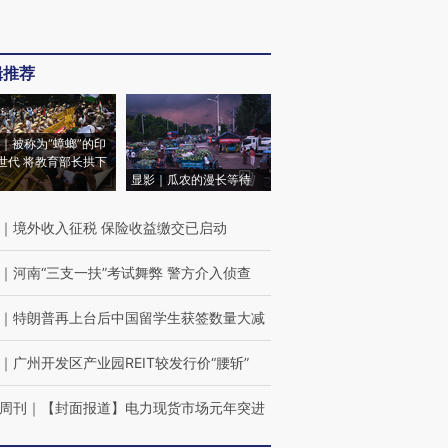
辑推荐
｜被称为“蟑螂”的印
世代 将教育部长拱下
显影｜瓜农的漫长等待
｜
境外收入征税 保险收益缴交已启动
｜
河南“三支一扶”考试舞弊 警方介入侦查
｜
特朗普再上台后中国留学生获签数量大减
｜
广州开发区产业园REIT较发行价“腰斩”
周刊
｜
【封面报道】电力现货市场元年突进