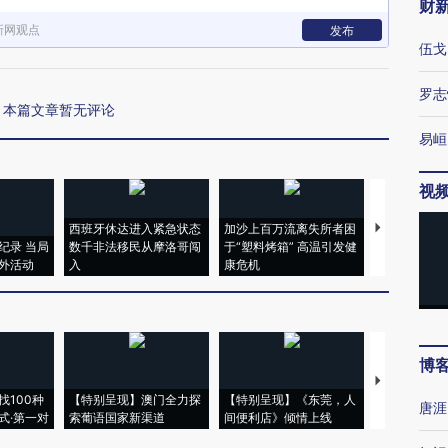
财
新网观点
发布
伍戈
罗志
本篇文章暂无评论
易峘
视
西班牙休达进入紧急状态
加沙上百万流离失所者困
马航飞行员
纪录 当局
数千非法移民从摩洛哥闯
于“塑料烤箱” 高温引发健
粒摇头丸 尿
外活动
入
康危机
毒品
博
【推广】走
找100种
【特别呈现】澳门全力探
【特别呈现】《东莞，人
会，让数智科
唐涯
式·第一对
索葡语国家新渠道
间便利店》倾情上线
业