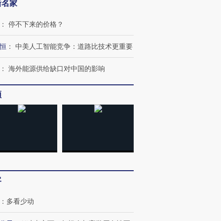
新名家
：
停不下来的价格？
恒
：
中美人工智能竞争：道路比技术更重要
：
海外能源供给缺口对中国的影响
频
跨国走私7万
视线｜HY
检体内含3种
泽连斯基密集出访美英 索
秘鲁纳斯卡观光飞机坠毁
术：是什
要防空导弹“救急”
13人遇难
心“花钱找
客
进第四届链博
【商旅对话】华住集团
技“链”接产
【特别呈现】寻找100种
CFO：不靠规模取胜，华
【特别呈
：
多看少动
有意思的生活方式·第三对
住三大增长引擎是什么？
有意思的