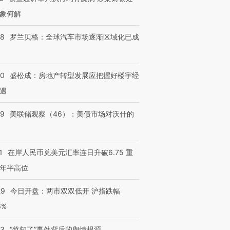
象何解
58
罗兰贝格：全球汽车市场逐渐区域化已成
50
盛松成：房地产转型发展应把握好楼宇经
遇
39
美联储观察（46）：美债市场对沃什的
1
在岸人民币兑美元汇率连日升破6.75 重
年半高位
29
今日开盘：两市双双低开 沪指跌幅
6%
13
“竹知了”事件背后的舆情根源