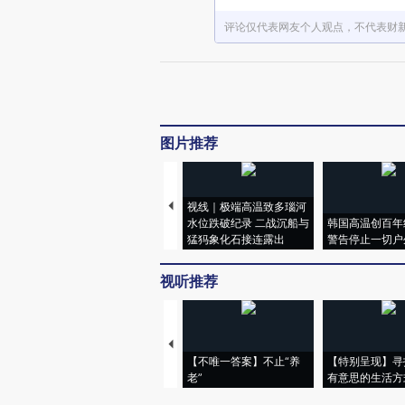
评论仅代表网友个人观点，不代表财
图片推荐
视线｜极端高温致多瑙河
水位跌破纪录 二战沉船与
韩国高温创百年
猛犸象化石接连露出
警告停止一切户
视听推荐
【不唯一答案】不止“养
【特别呈现】寻
老”
有意思的生活方