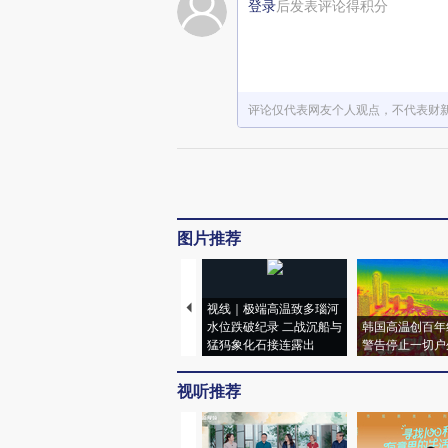
登录
后发表评论得积分
评论仅代表网友个人观点，不代表财
图片推荐
视线｜极端高温致多瑙河
水位跌破纪录 二战沉船与
韩国高温创百年
猛犸象化石接连露出
警告停止一切户
视听推荐