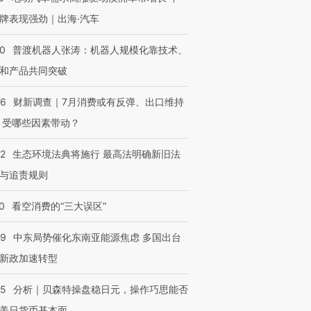
牌表现强劲｜出海·汽车
00
普渡机器人张涛：机器人规模化靠技术、
和产品共同突破
56
财新调查｜7月消费或有反弹、出口维持
 受哪些因素带动？
42
生态环境法典将施行 最高法明确新旧法
与追责规则
0
看空消费的“三大误区”
59
中东局势催化东南亚能源焦虑 多国出台
新政加速转型
05
分析｜贝森特操盘稳日元，操作巧思能否
美日货币基本面