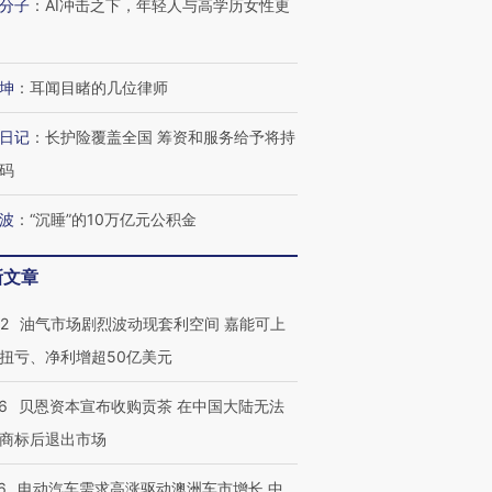
分子
：
AI冲击之下，年轻人与高学历女性更
进第四届链博
【商旅对话】华住集团
技“链”接产
【特别呈现】寻找100种
CFO：不靠规模取胜，华
【特别呈
有意思的生活方式·第三对
住三大增长引擎是什么？
有意思的
坤
：
耳闻目睹的几位律师
日记
：
长护险覆盖全国 筹资和服务给予将持
码
波
：
“沉睡”的10万亿元公积金
新文章
22
油气市场剧烈波动现套利空间 嘉能可上
扭亏、净利增超50亿美元
6
贝恩资本宣布收购贡茶 在中国大陆无法
商标后退出市场
6
电动汽车需求高涨驱动澳洲车市增长 中