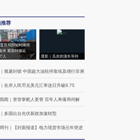
辑推荐
宜昌局部短时降雨
8毫米 紧急转移近
00人
显影｜瓜农的漫长等待
｜
规避封锁 中国超大油轮停靠埃及绕行非洲
｜
在岸人民币兑美元汇率连日升破6.75
我闻
｜
资管掌舵人更替 百年人寿僵局何解
｜
多国出台光伏新政加速转型
周刊
｜
【封面报道】电力现货市场元年突进