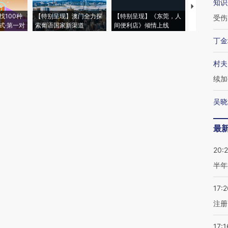
知识
【推广】走
找100种
【特别呈现】澳门全力探
【特别呈现】《东莞，人
会，让数智科
受伤
式·第一对
索葡语国家新渠道
间便利店》倾情上线
业
丁金
村夫
续加
吴晓
最
20:
半年
17:2
注册
17:1