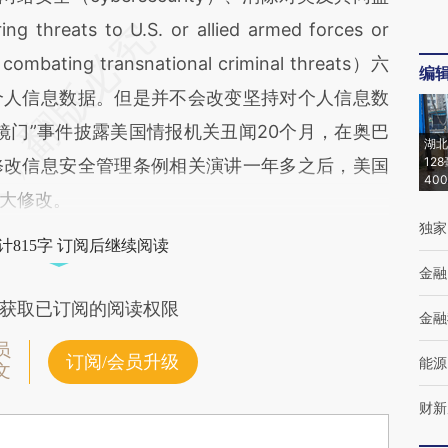
ats to U.S. or allied armed forces or
ing transnational criminal threats）六
编
个人信息数据。但是并不会改变坚持对个人信息数
镜门”事件披露美国情报机关丑闻20个月，在奥巴
湖北
12
修改信息安全管理条例相关演讲一年多之后，美国
40
大修改。
独家
计815字 订阅后继续阅读
金融
获取已订阅的阅读权限
金融
员
订阅/会员升级
能源
文
财新