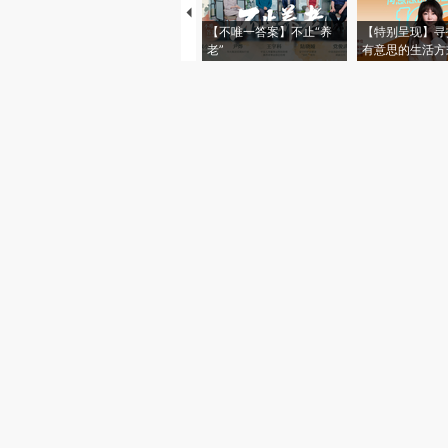
【不唯一答案】不止“养
【特别呈现】寻
老”
有意思的生活方