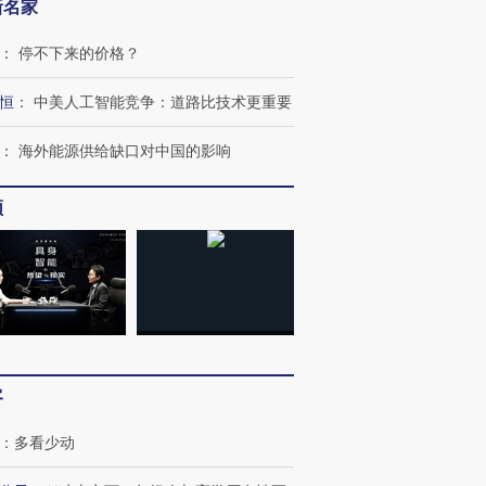
新名家
：
停不下来的价格？
恒
：
中美人工智能竞争：道路比技术更重要
：
海外能源供给缺口对中国的影响
频
OX的吸金
马航飞行员跨国走私7万
视线｜被称为“蟑螂”的印
让中产们甘
粒摇头丸 尿检体内含3种
度Z世代 用街头抗争将教
秘鲁纳斯
”？
毒品
育部长拱下台
13人遇难
客
：
多看少动