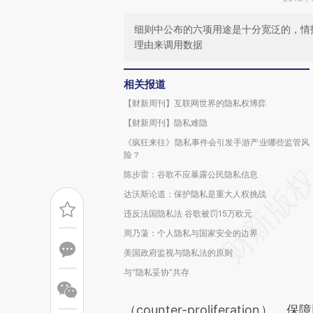
细则中公布的六项用途是十分宽泛的，情
理由来调用数据
相关报道
【财新周刊】互联网世界的隐私权博弈
【财新周刊】隐私难隐
《疯狂来往》隐私事件会引发手游产业哪些监管风
险？
陈步雷：谷歌不应暴露公民隐私信息
达沃斯论道：保护隐私是重大人权挑战
违反法国隐私法 谷歌被罚15万欧元
周乃蓤：个人隐私与国家安全的边界
美国政府监视与隐私法的原则
与“隐私妥协”共存
（counter-proliferation