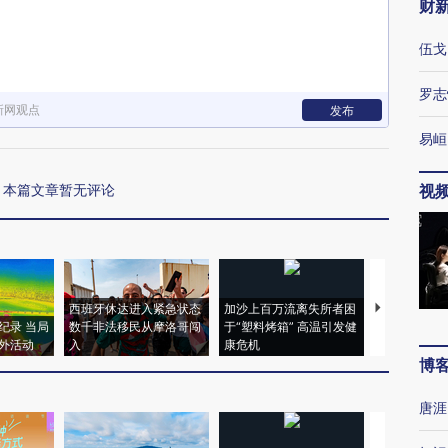
财
伍戈
罗志
新网观点
发布
易峘
本篇文章暂无评论
视
西班牙休达进入紧急状态
加沙上百万流离失所者困
视线｜HYR
纪录 当局
数千非法移民从摩洛哥闯
于“塑料烤箱” 高温引发健
术：是什么
外活动
入
康危机
心“花钱找虐
博
唐涯