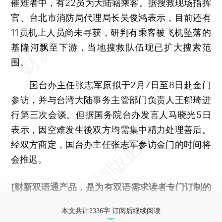
罹难者中，有22员为大陆籍乘客。据搜救现场指挥
官、台北市消防局代理局长吴俊鸿表示，目前还有
11员机上人员尚未寻获，研判有乘客被飞机坠落的
基隆河飘至下游，当地搜救队伍现已扩大搜索范
围。
国台办主任张志军原拟于2月7日至8日赴金门
参访，并与台湾大陆事务主管部门负责人王郁琦进
行第三次会谈。但据国务院台办发言人马晓光5日
表示，因空难发生後双方均需集中精力处理善后。
经双方商定，国台办主任张志军参访金门的时间将
会推迟。
[财新双语通产品，是为有双语需求读者专门订制的
优惠产品，
按此可享超值优惠订阅
。]
本文共计2336字 订阅后继续阅读