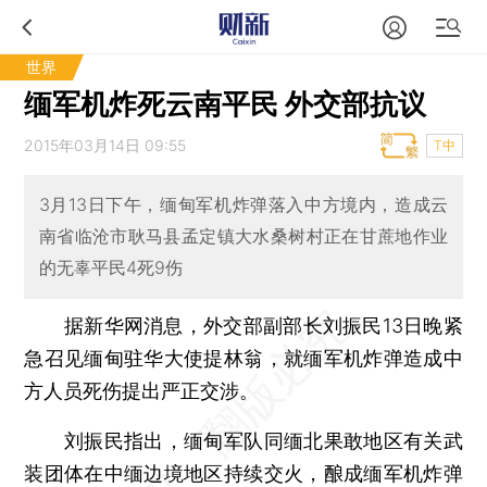
世界
缅军机炸死云南平民 外交部抗议
2015年03月14日 09:55
T中
3月13日下午，缅甸军机炸弹落入中方境内，造成云
南省临沧市耿马县孟定镇大水桑树村正在甘蔗地作业
的无辜平民4死9伤
据新华网消息，外交部副部长刘振民13日晚紧
急召见缅甸驻华大使提林翁，就缅军机炸弹造成中
方人员死伤提出严正交涉。
刘振民指出，缅甸军队同缅北果敢地区有关武
装团体在中缅边境地区持续交火，酿成缅军机炸弹