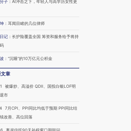
分子
：
AI冲击之下，年轻人与高学历女性更
坤
：
耳闻目睹的几位律师
日记
：
长护险覆盖全国 筹资和服务给予将持
码
波
：
“沉睡”的10万亿元公积金
新文章
1
被爆炒、高溢价 QDII、国投白银LOF明
退市
4
7月CPI、PPI同比均低于预期 PPI同比结
续改善、高位回落
46
离岸信托90天补税窗口期疑问