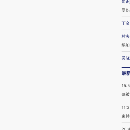
知识
受伤
丁金
村夫
续加
吴晓
最
15:5
确被
11:3
束持
20: