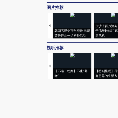
图片推荐
加沙上百万流离
韩国高温创百年纪录 当局
于“塑料烤箱” 
警告停止一切户外活动
康危机
视听推荐
【不唯一答案】不止“养
【特别呈现】寻
老”
有意思的生活方