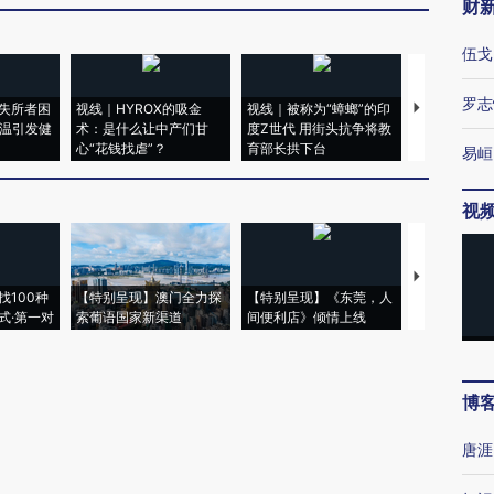
财
伍戈
罗志
失所者困
视线｜HYROX的吸金
视线｜被称为“蟑螂”的印
视线｜“入侵
高温引发健
术：是什么让中产们甘
度Z世代 用街头抗争将教
机”？难民潮
心“花钱找虐”？
育部长拱下台
飞地休达
易峘
视
【推广】走
找100种
【特别呈现】澳门全力探
【特别呈现】《东莞，人
会，让数智科
式·第一对
索葡语国家新渠道
间便利店》倾情上线
业
博
唐涯