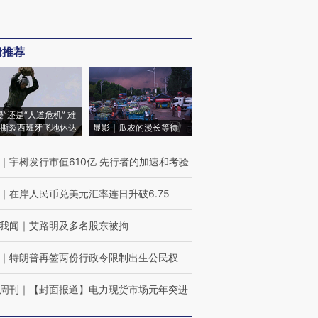
辑推荐
侵”还是“人道危机” 难
撕裂西班牙飞地休达
显影｜瓜农的漫长等待
｜
宇树发行市值610亿 先行者的加速和考验
｜
在岸人民币兑美元汇率连日升破6.75
我闻
｜
艾路明及多名股东被拘
｜
特朗普再签两份行政令限制出生公民权
周刊
｜
【封面报道】电力现货市场元年突进