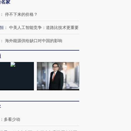
新名家
：
停不下来的价格？
恒
：
中美人工智能竞争：道路比技术更重要
”还是“人道危
湖北宜昌局部短时降雨
哈尔滨遭遇短时极端强降
撕裂西班牙
128毫米 紧急转移近
雨 3小时累计雨量超80毫
秘鲁纳斯
4000人
米
13人遇难
：
海外能源供给缺口对中国的影响
频
进第四届链博
【商旅对话】华住集团
技“链”接产
【特别呈现】寻找100种
CFO：不靠规模取胜，华
【特别呈
有意思的生活方式·第三对
住三大增长引擎是什么？
有意思的
客
：
多看少动